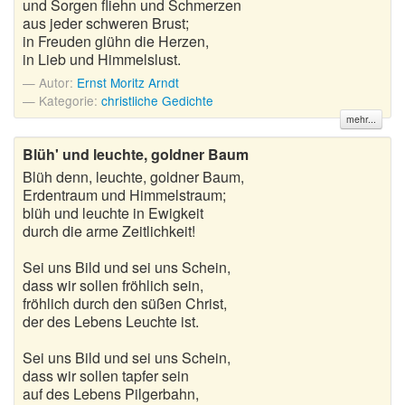
und Sorgen fliehn und Schmerzen
Wintergedichte
aus jeder schweren Brust;
in Freuden glühn die Herzen,
in Lieb und Himmelslust.
Dichter
Autor:
Ernst Moritz Arndt
Gedichte-Quiz
Kategorie:
christliche Gedichte
mehr...
Zufallsgedicht
Blüh' und leuchte, goldner Baum
Blüh denn, leuchte, goldner Baum,
Erdentraum und Himmelstraum;
blüh und leuchte in Ewigkeit
durch die arme Zeitlichkeit!
Sei uns Bild und sei uns Schein,
dass wir sollen fröhlich sein,
fröhlich durch den süßen Christ,
der des Lebens Leuchte ist.
Sei uns Bild und sei uns Schein,
dass wir sollen tapfer sein
auf des Lebens Pilgerbahn,