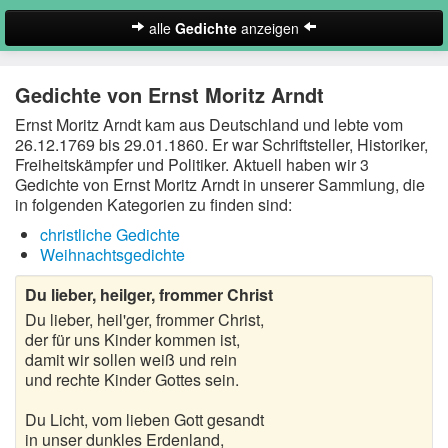
alle
Gedichte
anzeigen
zur Startseite
Gedichte von Ernst Moritz Arndt
Neues Gedicht eintragen
Ernst Moritz Arndt kam aus Deutschland und lebte vom
26.12.1769 bis 29.01.1860. Er war Schriftsteller, Historiker,
Abschiedsgedichte
Freiheitskämpfer und Politiker. Aktuell haben wir 3
Gedichte von Ernst Moritz Arndt in unserer Sammlung, die
Christliche Gedichte
in folgenden Kategorien zu finden sind:
Freundschaftsgedichte
christliche Gedichte
Weihnachtsgedichte
Frühlingsgedichte
Du lieber, heilger, frommer Christ
Geburtstagsgedichte
Du lieber, heil'ger, frommer Christ,
der für uns Kinder kommen ist,
Suche
damit wir sollen weiß und rein
Gedichte der Romantik
und rechte Kinder Gottes sein.
Gedichte Sehnsucht
Du Licht, vom lieben Gott gesandt
in unser dunkles Erdenland,
Gedichte zum Nachdenken