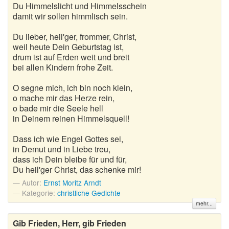
Du Himmelslicht und Himmelsschein
damit wir sollen himmlisch sein.
Gedichte zur goldenen Hochzeit
Du lieber, heil'ger, frommer, Christ,
Gute Nacht Gedichte
weil heute Dein Geburtstag ist,
drum ist auf Erden weit und breit
Herbstgedichte
bei allen Kindern frohe Zeit.
Hochzeitsgedichte
O segne mich, ich bin noch klein,
o mache mir das Herze rein,
Kindergedichte
o bade mir die Seele hell
in Deinem reinen Himmelsquell!
Kurze Gedichte
Dass ich wie Engel Gottes sei,
Liebesgedichte
in Demut und in Liebe treu,
dass ich Dein bleibe für und für,
Du heil'ger Christ, das schenke mir!
Lustige Gedichte
Autor:
Ernst Moritz Arndt
Muttertagsgedichte
Kategorie:
christliche Gedichte
mehr...
Neujahrsgedichte
Gib Frieden, Herr, gib Frieden