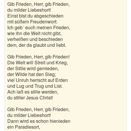
Nikolausgedichte
Gib Frieden, Herr, gib Frieden,
du milder Liebeshort!
Ostergedichte
Einst bist du abgeschieden
mit süßem Freudenwort:
Ich geb´ euch meinen Frieden,
Romantische Gedichte
wie ihn die Welt nicht gibt,
verheißen und beschieden
Schöne Gedichte
dem, der da glaubt und liebt.
Sommergedichte
Gib Frieden, Herr, gib Frieden!
Die Welt will Streit und Krieg,
Taufgedichte
der Stille wird gemieden,
der Wilde hat den Sieg;
Trauergedichte
viel Unruh herrscht auf Erden
und Lug und Trug und List.
Traurige Gedichte
Ach laß es stille werden,
du stiller Jesus Christ!
Valentinstag Gedichte
Gib Frieden, Herr, gib Frieden,
Vatertagsgedichte
du milder Liebeshort!
Dann wird es schon hienieden
Weihnachtsgedichte
ein Paradiesort,