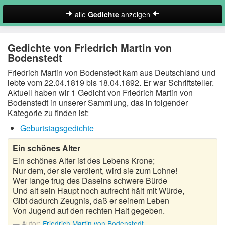
alle
Gedichte
anzeigen
zur Startseite
Gedichte von Friedrich Martin von
Neues Gedicht eintragen
Bodenstedt
Friedrich Martin von Bodenstedt kam aus Deutschland und
Abschiedsgedichte
lebte vom 22.04.1819 bis 18.04.1892. Er war Schriftsteller.
Aktuell haben wir 1 Gedicht von Friedrich Martin von
Christliche Gedichte
Bodenstedt in unserer Sammlung, das in folgender
Kategorie zu finden ist:
Freundschaftsgedichte
Geburtstagsgedichte
Frühlingsgedichte
Ein schönes Alter
Geburtstagsgedichte
Ein schönes Alter ist des Lebens Krone;
Nur dem, der sie verdient, wird sie zum Lohne!
Suche
Wer lange trug des Daseins schwere Bürde
Gedichte der Romantik
Und alt sein Haupt noch aufrecht hält mit Würde,
Gibt dadurch Zeugnis, daß er seinem Leben
Gedichte Sehnsucht
Von Jugend auf den rechten Halt gegeben.
Gedichte zum Nachdenken
Autor:
Friedrich Martin von Bodenstedt