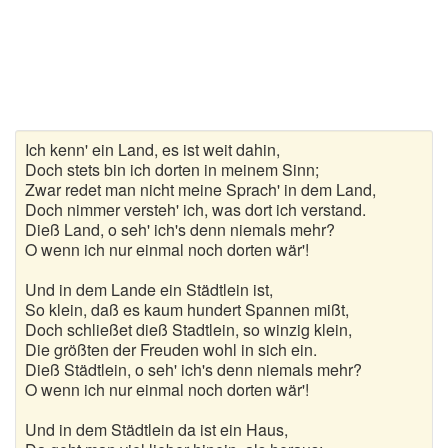
Gedichte zur goldenen Hochzeit
Gute Nacht Gedichte
Herbstgedichte
Ich kenn' ein Land, es ist weit dahin,
Hochzeitsgedichte
Doch stets bin ich dorten in meinem Sinn;
Zwar redet man nicht meine Sprach' in dem Land,
Kindergedichte
Doch nimmer versteh' ich, was dort ich verstand.
Dieß Land, o seh' ich's denn niemals mehr?
Kurze Gedichte
O wenn ich nur einmal noch dorten wär'!
Und in dem Lande ein Städtlein ist,
Liebesgedichte
So klein, daß es kaum hundert Spannen mißt,
Doch schließet dieß Stadtlein, so winzig klein,
Lustige Gedichte
Die größten der Freuden wohl in sich ein.
Dieß Städtlein, o seh' ich's denn niemals mehr?
Muttertagsgedichte
O wenn ich nur einmal noch dorten wär'!
Neujahrsgedichte
Und in dem Städtlein da ist ein Haus,