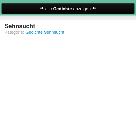
alle
Gedichte
anzeigen
zur Startseite
Sehnsucht
Kategorie:
Gedichte Sehnsucht
Neues Gedicht eintragen
Abschiedsgedichte
Christliche Gedichte
Freundschaftsgedichte
Frühlingsgedichte
Geburtstagsgedichte
Suche
Gedichte der Romantik
Gedichte Sehnsucht
Gedichte zum Nachdenken