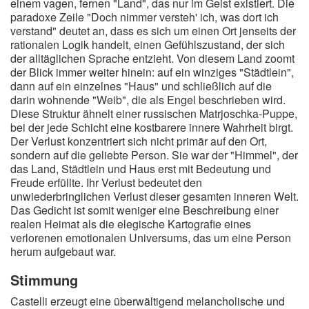
einem vagen, fernen "Land", das nur im Geist existiert. Die
paradoxe Zeile "Doch nimmer versteh' ich, was dort ich
verstand" deutet an, dass es sich um einen Ort jenseits der
rationalen Logik handelt, einen Gefühlszustand, der sich
der alltäglichen Sprache entzieht. Von diesem Land zoomt
der Blick immer weiter hinein: auf ein winziges "Städtlein",
dann auf ein einzelnes "Haus" und schließlich auf die
darin wohnende "Weib", die als Engel beschrieben wird.
Diese Struktur ähnelt einer russischen Matrjoschka-Puppe,
bei der jede Schicht eine kostbarere innere Wahrheit birgt.
Der Verlust konzentriert sich nicht primär auf den Ort,
sondern auf die geliebte Person. Sie war der "Himmel", der
das Land, Städtlein und Haus erst mit Bedeutung und
Freude erfüllte. Ihr Verlust bedeutet den
unwiederbringlichen Verlust dieser gesamten inneren Welt.
Das Gedicht ist somit weniger eine Beschreibung einer
realen Heimat als die elegische Kartografie eines
verlorenen emotionalen Universums, das um eine Person
herum aufgebaut war.
Stimmung
Castelli erzeugt eine überwältigend melancholische und