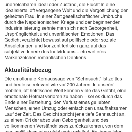
unerreichbaren Ideal oder Zustand, die Flucht in eine
idealisierte, oft vergangene Welt und die Vergöttlichung der
geliebten Frau. In einer Zeit gesellschaftlicher Umbrüche
durch die Napoleonischen Kriege und der beginnenden
Industrialisierung sehnte man sich nach Geborgenheit,
Ursprünglichkeit und unverfälschten Emotionen. Das
Gedicht verzichtet bewusst auf politische oder soziale
Anspielungen und konzentriert sich ganz auf das
subjektive Innere des Individuums – ein weiteres
Markenzeichen romantischen Denkens.
Aktualitätsbezug
Die emotionale Kernaussage von "Sehnsucht" ist zeitlos
und heute so relevant wie vor 200 Jahren. In unserer
mobilen, oft hektischen Welt kennen viele das Gefühl, eine
emotionale Heimat verloren zu haben – sei es durch das
Ende einer Beziehung, den Verlust eines geliebten
Menschen, einen Umzug oder einfach den unaufhaltsamen
Lauf der Zeit. Das Gedicht spricht jene tiefe Sehnsucht an,
zu einem Ort der absoluten Geborgenheit und des
vollkommenen Verständnisses zurückzukehren, von dem
man weiß, dass er so nicht mehr existiert. Es thematisiert,