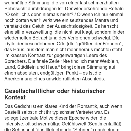
wehmütige Stimmung, die von einer fast schmerzhaften
Sehnsucht durchdrungen ist. Der wiederkehrende Refrain
"O seh' ich's denn niemals mehr? / O wenn ich nur einmal
noch dorten wär'!" wirkt wie ein seufzendes Mantra und
verstärkt das Gefühl der Aussichtslosigkeit. Es herrscht
eine stille Verzweiflung, die nicht laut klagt, sondern in der
wiederholten Betrachtung des Verlorenen schwelgt. Die
Idylle der beschriebenen Orte (die "größten der Freuden",
das Haus, aus dem man nicht mehr heraus möchte) steht
im krassen Kontrast zur gegenwärtigen Leere des
Sprechers. Die finale Zeile "Nie find' ich mehr Weiblein,
Land, Städtlein und Haus." bringt diese Stimmung auf
einen absoluten, endgültigen Punkt – es ist die
Anerkennung eines unwiderruflichen Abschieds.
Gesellschaftlicher oder historischer
Kontext
Das Gedicht ist ein klares Kind der Romantik, auch wenn
Castelli selbst nicht ihr typischster Vertreter war. Es
spiegelt zentrale Motive dieser Epoche wider: die
intensive, oft schwermütige Gefühlswelt (Sentimentalität),
die Sehnsucht (das titelgebende "Sehnen") nach einem