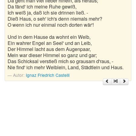
Da geht man viel lieber hinein, als heraus;
Nikolausgedichte
Da fänd' ich meine Ruhe gewiß,
Ich weiß ja, daß ich sie drinnen ließ. -
Ostergedichte
Dieß Haus, o seh' ich's denn niemals mehr?
O wenn ich nur einmal noch dorten wär'!
Romantische Gedichte
Und in dem Hause da wohnt ein Weib,
Schöne Gedichte
Ein wahrer Engel an Seel' und an Leib,
Der Himmel lacht aus dem Augenpaar,
Sommergedichte
Mein war dieser Himmel so ganz und gar;
Das Schicksal verstieß mich so grausam d'raus, -
Taufgedichte
Nie find' ich mehr Weiblein, Land, Städtlein und Haus.
Autor:
Ignaz Friedrich Castelli
Trauergedichte
Traurige Gedichte
Valentinstag Gedichte
Vatertagsgedichte
Weihnachtsgedichte