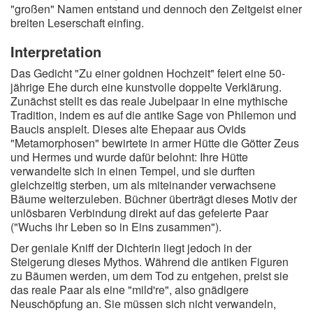
"großen" Namen entstand und dennoch den Zeitgeist einer
breiten Leserschaft einfing.
Interpretation
Das Gedicht "Zu einer goldnen Hochzeit" feiert eine 50-
jährige Ehe durch eine kunstvolle doppelte Verklärung.
Zunächst stellt es das reale Jubelpaar in eine mythische
Tradition, indem es auf die antike Sage von Philemon und
Baucis anspielt. Dieses alte Ehepaar aus Ovids
"Metamorphosen" bewirtete in armer Hütte die Götter Zeus
und Hermes und wurde dafür belohnt: Ihre Hütte
verwandelte sich in einen Tempel, und sie durften
gleichzeitig sterben, um als miteinander verwachsene
Bäume weiterzuleben. Büchner überträgt dieses Motiv der
unlösbaren Verbindung direkt auf das gefeierte Paar
("Wuchs ihr Leben so in Eins zusammen").
Der geniale Kniff der Dichterin liegt jedoch in der
Steigerung dieses Mythos. Während die antiken Figuren
zu Bäumen werden, um dem Tod zu entgehen, preist sie
das reale Paar als eine "mild're", also gnädigere
Neuschöpfung an. Sie müssen sich nicht verwandeln,