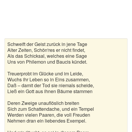
Gedichte zur goldenen Hochzeit
Gute Nacht Gedichte
Herbstgedichte
Schweift der Geist zurück in jene Tage
Hochzeitsgedichte
Alter Zeiten, Schön'res er nicht findet,
Als das Schicksal, welches eine Sage
Kindergedichte
Uns von Philemon und Baucis kündet.
Kurze Gedichte
Treuerprobt im Glücke und im Leide,
Wuchs ihr Leben so in Eins zusammen,
Daß – damit der Tod sie niemals scheide,
Liebesgedichte
Ließ ein Gott aus ihnen Bäume stammen
Lustige Gedichte
Deren Zweige unauflöslich breiten
Sich zum Schattendache, und ein Tempel
Muttertagsgedichte
Werden vielen Paaren, die voll Freuden
Nehmen dran ein liebendes Exempel.
Neujahrsgedichte