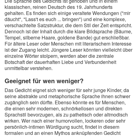
Die Sprache des Gedichts ist gehoben und in einem
klassischen, reinen Deutsch des 19. Jahrhunderts
gehalten. Es finden sich einige veraltete Wendungen ("mir
däucht", "Lass't es euch ... bringen") und eine komplexe,
verschachtelte Satzstruktur, die dem Stil der Zeit entspricht.
Dennoch ist der Inhalt durch die klare Bildsprache (Bäume,
Tempel, silberne Haare, goldene Bande) gut erschließbar.
Für ältere Leser oder Menschen mit literarischem Interesse
ist der Zugang leicht. Jüngere Leser könnten vielleicht über
einzelne Wörter stolpern, werden aber die zentrale
Botschaft der dauerhaften Liebe und Verbundenheit
unmittelbar verstehen.
Geeignet für wen weniger?
Das Gedicht eignet sich weniger für sehr junge Kinder, da
seine abstrakte und metaphorische Sprache ihnen schwer
zugänglich sein dürfte. Ebenso könnte es für Menschen,
die einen sehr modernen, schnörkellosen und direkten
Sprachstil bevorzugen, als zu pathetisch oder altmodisch
wirken. Wer nach einer humorvollen, lockeren oder sehr
persönlich-intimen Würdigung sucht, findet in diesem
formalen und an einen Mythos anknüpfenden Gedicht