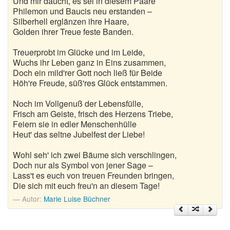
Und mir däucht, es sei in diesem Paare
Nikolausgedichte
Philemon und Baucis neu erstanden –
Silberhell erglänzen ihre Haare,
Ostergedichte
Golden ihrer Treue feste Banden.
Romantische Gedichte
Treuerprobt im Glücke und im Leide,
Wuchs ihr Leben ganz in Eins zusammen,
Schöne Gedichte
Doch ein mild'rer Gott noch ließ für Beide
Höh're Freude, süß'res Glück entstammen.
Sommergedichte
Noch im Vollgenuß der Lebensfülle,
Taufgedichte
Frisch am Geiste, frisch des Herzens Triebe,
Feiern sie in edler Menschenhülle
Heut' das seltne Jubelfest der Liebe!
Trauergedichte
Wohl seh' ich zwei Bäume sich verschlingen,
Traurige Gedichte
Doch nur als Symbol von jener Sage –
Lass't es euch von treuen Freunden bringen,
Valentinstag Gedichte
Die sich mit euch freu'n an diesem Tage!
Vatertagsgedichte
Autor:
Marie Luise Büchner
Weihnachtsgedichte