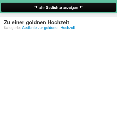
alle
Gedichte
anzeigen
zur Startseite
Zu einer goldnen Hochzeit
Kategorie:
Gedichte zur goldenen Hochzeit
Neues Gedicht eintragen
Abschiedsgedichte
Christliche Gedichte
Freundschaftsgedichte
Frühlingsgedichte
Geburtstagsgedichte
Suche
Gedichte der Romantik
Gedichte Sehnsucht
Gedichte zum Nachdenken