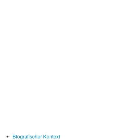
Wintergedichte
Dichter
Gedichte-Quiz
Zufallsgedicht
Biografischer Kontext