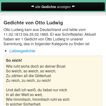
alle
Gedichte
anzeigen
zur Startseite
Gedichte von Otto Ludwig
Neues Gedicht eintragen
Otto Ludwig kam aus Deutschland und lebte vom
11.02.1813 bis 25.02.1865. Er war Schriftsteller. Aktuell
Abschiedsgedichte
haben wir 1 Gedicht von Otto Ludwig in unserer
Sammlung, das in folgender Kategorie zu finden ist:
Christliche Gedichte
Liebesgedichte
Freundschaftsgedichte
So reich!
Frühlingsgedichte
Wie ruht sichs doch an deiner Brust
So weich, so weich, so weich;
Geburtstagsgedichte
Zu zählen all die Götterlust
Zu reich, zu reich, zu reich!
Suche
Gedichte der Romantik
Und daß ich weiß, du liebst nur mich
In all der Welt so weit,
Gedichte Sehnsucht
Wie himmlisch, himmlisch ruht es sich
In solcher Sicherheit.
Gedichte zum Nachdenken