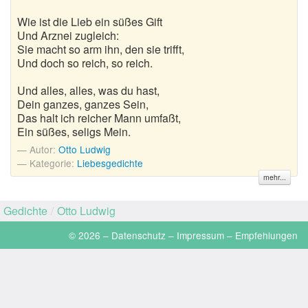
Wie ist die Lieb ein süßes Gift
Gedichte zur goldenen Hochzeit
Und Arznei zugleich:
Sie macht so arm ihn, den sie trifft,
Gute Nacht Gedichte
Und doch so reich, so reich.
Herbstgedichte
Und alles, alles, was du hast,
Dein ganzes, ganzes Sein,
Hochzeitsgedichte
Das halt ich reicher Mann umfaßt,
Ein süßes, seligs Mein.
Kindergedichte
Autor:
Otto Ludwig
Kategorie:
Liebesgedichte
Kurze Gedichte
mehr...
Liebesgedichte
Gedichte
/
Otto Ludwig
Lustige Gedichte
© 2026 –
Datenschutz
–
Impressum
–
Empfehlungen
Muttertagsgedichte
Neujahrsgedichte