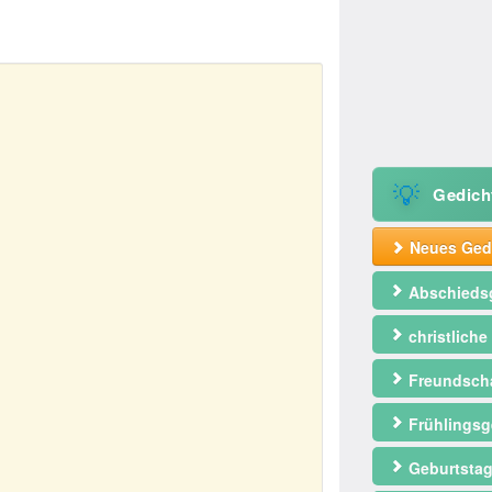
💡
Gedich
Neues Gedi
Abschieds
christliche
Freundscha
Frühlingsg
Geburtstag