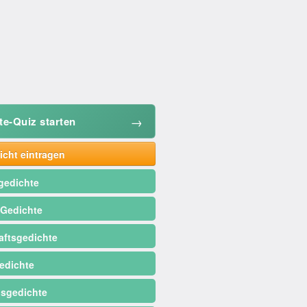
→
te-Quiz starten
cht eintragen
gedichte
 Gedichte
ftsgedichte
edichte
sgedichte