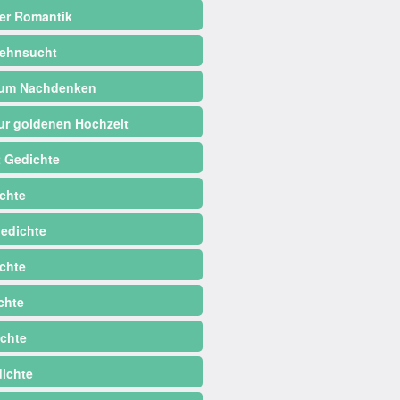
er Romantik
ehnsucht
zum Nachdenken
ur goldenen Hochzeit
 Gedichte
chte
edichte
chte
chte
chte
dichte