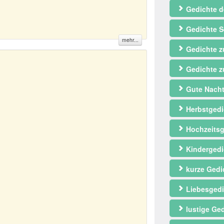
Gedichte d
Gedichte S
mehr...
Gedichte 
Gedichte z
Gute Nacht
Herbstgedi
Hochzeitsg
Kindergedi
kurze Gedi
Liebesgedi
lustige Ge