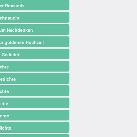
er Romantik
ehnsucht
zum Nachdenken
ur goldenen Hochzeit
 Gedichte
chte
edichte
chte
chte
chte
dichte