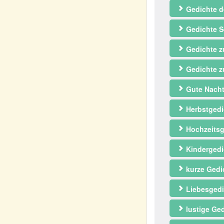
Gedichte d
Gedichte S
Gedichte 
Gedichte z
Gute Nacht
Herbstgedi
Hochzeitsg
Kindergedi
kurze Gedi
Liebesgedi
lustige Ge