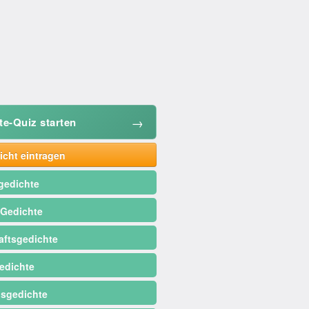
→
te-Quiz starten
cht eintragen
gedichte
 Gedichte
ftsgedichte
edichte
sgedichte