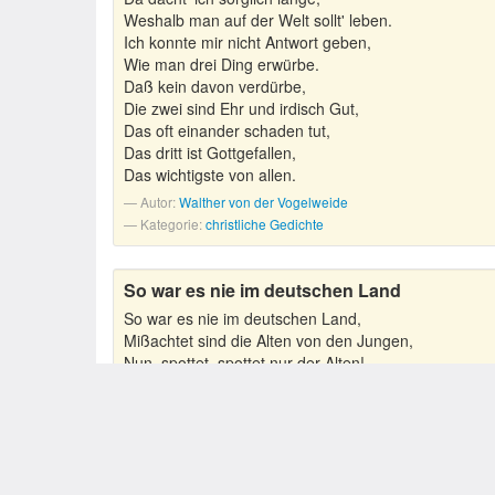
Weshalb man auf der Welt sollt' leben.
Ich konnte mir nicht Antwort geben,
Wie man drei Ding erwürbe.
Daß kein davon verdürbe,
Die zwei sind Ehr und irdisch Gut,
Das oft einander schaden tut,
Das dritt ist Gottgefallen,
Das wichtigste von allen.
Autor:
Walther von der Vogelweide
Kategorie:
christliche Gedichte
So war es nie im deutschen Land
So war es nie im deutschen Land,
Mißachtet sind die Alten von den Jungen,
Nun, spottet, spottet nur der Alten!
Das Gleiche wird euch aufbehalten,
Einst, wenn auch euch die Jugend schwand,
Wie ihr nun tut, so tun euch einst die Jungen!
Das ist mir, mir ist mehr bekannt.
Autor:
Walther von der Vogelweide