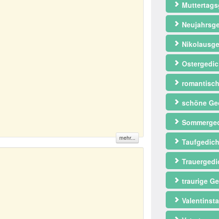
Muttertags
Neujahrsge
Nikolausge
Ostergedic
romantisch
schöne Ge
Sommerged
mehr...
Taufgedich
Trauergedi
traurige Ge
Valentinst