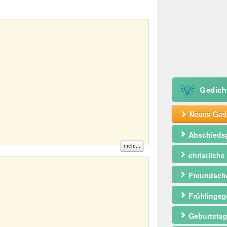
💡
Gedich
Neues Gedi
Abschieds
mehr...
christliche
Freundscha
Frühlingsg
Geburtstag