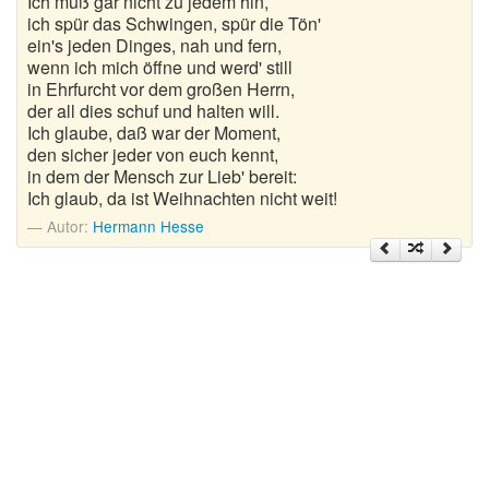
Ich muß gar nicht zu jedem hin,
Nikolausgedichte
ich spür das Schwingen, spür die Tön'
ein's jeden Dinges, nah und fern,
Ostergedichte
wenn ich mich öffne und werd' still
in Ehrfurcht vor dem großen Herrn,
Romantische Gedichte
der all dies schuf und halten will.
Ich glaube, daß war der Moment,
Schöne Gedichte
den sicher jeder von euch kennt,
in dem der Mensch zur Lieb' bereit:
Sommergedichte
Ich glaub, da ist Weihnachten nicht weit!
Autor:
Hermann Hesse
Taufgedichte
Trauergedichte
Traurige Gedichte
Valentinstag Gedichte
Vatertagsgedichte
Weihnachtsgedichte