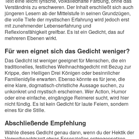
Text eine leicht lyrische, volksliedhafte Färbung, ohne das
Verständnis zu erschweren. Der Inhalt erschließt sich auch
jüngeren Lesern ab der Mittelstufe in seinen Grundzügen,
die volle Tiefe der mystischen Erfahrung wird jedoch erst
mit zunehmender Lebenserfahrung und
Reflexionsfähigkeit greifbar. Es ist ein Gedicht, das auf
mehreren Ebenen wirkt.
Für wen eignet sich das Gedicht weniger?
Das Gedicht ist weniger geeignet für Menschen, die ein
traditionelles, festliches Weihnachtsgedicht mit Bezug zur
Krippe, den Heiligen Drei Königen oder besinnlicher
Familienidylle erwarten. Ebenso könnte es für jene, die
eine klare, dogmatisch-christliche Aussage suchen, zu
unkonkret und mystisch erscheinen. Wer Action, Humor
oder eine einfache, eingängige Reimerei sucht, wird hier
nicht fündig. Es ist kein Gedicht für laute Feiern, sondern
eines für die Stille.
Abschließende Empfehlung
Wähle dieses Gedicht genau dann, wenn du der Hektik der
Vorweihnachtszeit etwas Essenzielles entgegensetzen