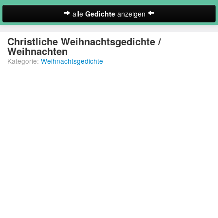
alle
Gedichte
anzeigen
zur Startseite
Christliche Weihnachtsgedichte /
Weihnachten
Neues Gedicht eintragen
Kategorie:
Weihnachtsgedichte
Abschiedsgedichte
Christliche Gedichte
Freundschaftsgedichte
Frühlingsgedichte
Geburtstagsgedichte
Suche
Gedichte der Romantik
Gedichte Sehnsucht
Gedichte zum Nachdenken