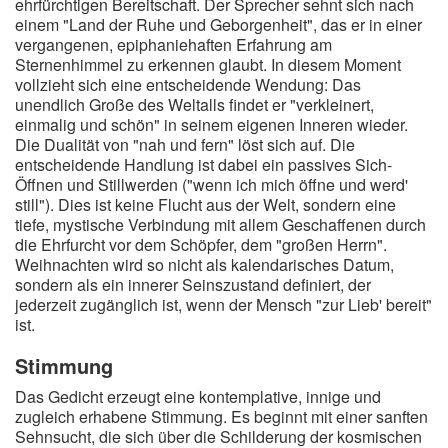
ehrfürchtigen Bereitschaft. Der Sprecher sehnt sich nach
einem "Land der Ruhe und Geborgenheit", das er in einer
vergangenen, epiphaniehaften Erfahrung am
Sternenhimmel zu erkennen glaubt. In diesem Moment
vollzieht sich eine entscheidende Wendung: Das
unendlich Große des Weltalls findet er "verkleinert,
einmalig und schön" in seinem eigenen Inneren wieder.
Die Dualität von "nah und fern" löst sich auf. Die
entscheidende Handlung ist dabei ein passives Sich-
Öffnen und Stillwerden ("wenn ich mich öffne und werd'
still"). Dies ist keine Flucht aus der Welt, sondern eine
tiefe, mystische Verbindung mit allem Geschaffenen durch
die Ehrfurcht vor dem Schöpfer, dem "großen Herrn".
Weihnachten wird so nicht als kalendarisches Datum,
sondern als ein innerer Seinszustand definiert, der
jederzeit zugänglich ist, wenn der Mensch "zur Lieb' bereit"
ist.
Stimmung
Das Gedicht erzeugt eine kontemplative, innige und
zugleich erhabene Stimmung. Es beginnt mit einer sanften
Sehnsucht, die sich über die Schilderung der kosmischen