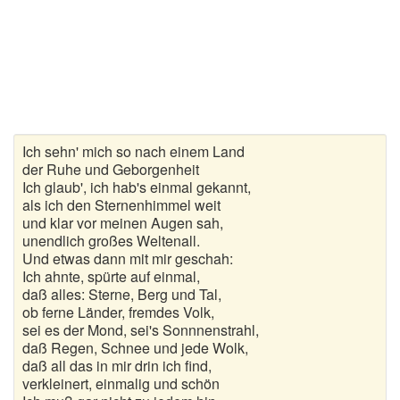
Gedichte zur goldenen Hochzeit
Gute Nacht Gedichte
Herbstgedichte
Hochzeitsgedichte
Ich sehn' mich so nach einem Land
der Ruhe und Geborgenheit
Kindergedichte
Ich glaub', ich hab's einmal gekannt,
als ich den Sternenhimmel weit
Kurze Gedichte
und klar vor meinen Augen sah,
unendlich großes Weltenall.
Und etwas dann mit mir geschah:
Liebesgedichte
Ich ahnte, spürte auf einmal,
daß alles: Sterne, Berg und Tal,
Lustige Gedichte
ob ferne Länder, fremdes Volk,
sei es der Mond, sei's Sonnnenstrahl,
Muttertagsgedichte
daß Regen, Schnee und jede Wolk,
daß all das in mir drin ich find,
Neujahrsgedichte
verkleinert, einmalig und schön