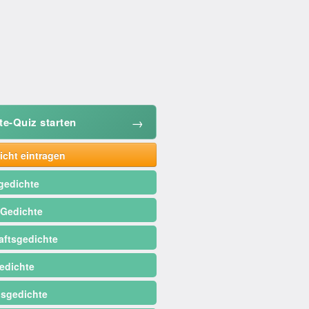
→
te-Quiz starten
cht eintragen
gedichte
 Gedichte
ftsgedichte
edichte
sgedichte