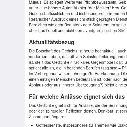
Milieus. Es spiegelt Werte wie Pflichtbewusstsein, S
unter eine höhere Autorität (hier "der Meister" bzw. G
Gesellschaftsschichten und insbesondere in frommen Kre
literarischer Ausdruck eines christlich geprägten Diens
Bereichen wie dem Beamten- oder Soldatentum seine E
eher traditionell und nicht den avantgardistischen S
Aktualitätsbezug
Die Botschaft des Gedichts ist heute hochaktuell, auch
modernen Leben, das oft von Selbstoptimierung und 
ist, stellt das Gedicht ein radikales Gegenmodell dar:
spricht alle an, die in helfenden Berufen tätig sind – Pf
im Verborgenen wirken, ohne große Anerkennung. Die 
einen einzigen Menschen bedeutsam ist, oder nach der
Applaus oder aus innerer Überzeugung?) bleibt eine zu
Für welche Anlässe eignet sich das
Das Gedicht eignet sich für Anlässe, die der Besinnu
oder der spirituellen Reflexion dienen. Denkbar ist se
Zusammenhängen:
Gottesdienste, insbesondere zu Themen wie Diakon