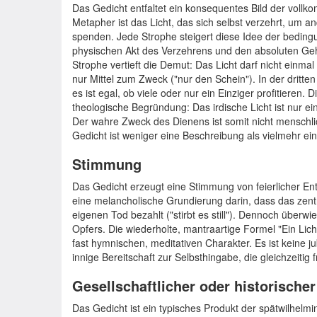
Das Gedicht entfaltet ein konsequentes Bild der voll
Metapher ist das Licht, das sich selbst verzehrt, um a
spenden. Jede Strophe steigert diese Idee der bedin
physischen Akt des Verzehrens und den absoluten Geho
Strophe vertieft die Demut: Das Licht darf nicht einmal
nur Mittel zum Zweck ("nur den Schein"). In der dritte
es ist egal, ob viele oder nur ein Einziger profitieren
theologische Begründung: Das irdische Licht ist nur ei
Der wahre Zweck des Dienens ist somit nicht menschl
Gedicht ist weniger eine Beschreibung als vielmehr ei
Stimmung
Das Gedicht erzeugt eine Stimmung von feierlicher Ents
eine melancholische Grundierung darin, dass das zent
eigenen Tod bezahlt ("stirbt es still"). Dennoch überw
Opfers. Die wiederholte, mantraartige Formel "Ein Licht
fast hymnischen, meditativen Charakter. Es ist keine j
innige Bereitschaft zur Selbsthingabe, die gleichzeitig f
Gesellschaftlicher oder historische
Das Gedicht ist ein typisches Produkt der spätwilhelmi