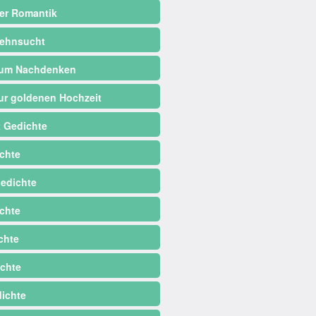
er Romantik
ehnsucht
zum Nachdenken
ur goldenen Hochzeit
 Gedichte
chte
edichte
chte
chte
chte
dichte