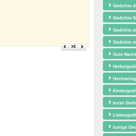
Gedichte d
Gedichte S
Gedichte 
Gedichte z
Gute Nacht
Herbstgedi
Hochzeitsg
Kindergedi
kurze Gedi
Liebesgedi
lustige Ge