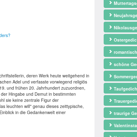
Muttertags
Neujahrsge
Nikolausge
nders?
Ostergedic
romantisch
schöne Ge
iftstellerin, deren Werk heute weitgehend in
Sommerged
schen Adel und verfasste vorwiegend religiös
 19. und frühen 20. Jahrhundert zuzuordnen,
Taufgedich
eal der Hingabe und Demut in bestimmten
l sie keine zentrale Figur der
Trauergedi
 das leuchten will" genau dieses zeittypische,
Einblick in die Gedankenwelt einer
traurige Ge
Valentinst