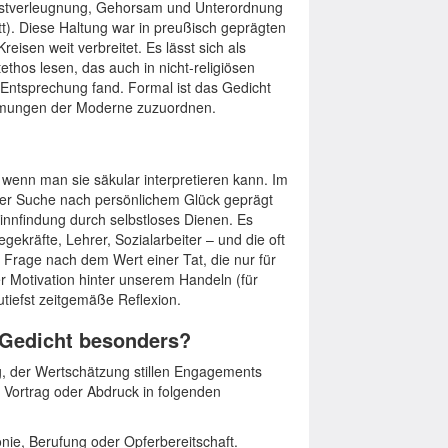
elbstverleugnung, Gehorsam und Unterordnung
ott). Diese Haltung war in preußisch geprägten
isen weit verbreitet. Es lässt sich als
tethos lesen, das auch in nicht-religiösen
ntsprechung fand. Formal ist das Gedicht
trömungen der Moderne zuzuordnen.
 wenn man sie säkular interpretieren kann. Im
der Suche nach persönlichem Glück geprägt
 Sinnfindung durch selbstloses Dienen. Es
legekräfte, Lehrer, Sozialarbeiter – und die oft
Frage nach dem Wert einer Tat, die nur für
 Motivation hinter unserem Handeln (für
tiefst zeitgemäße Reflexion.
 Gedicht besonders?
ng, der Wertschätzung stillen Engagements
in Vortrag oder Abdruck in folgenden
ie, Berufung oder Opferbereitschaft.