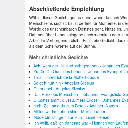
Abschließende Empfehlung
Wähle dieses Gedicht genau dann, wenn du nach Worten 
Menschseins suchst. Es ist perfekt für Momente, in d
Würde des unscheinbaren Dienstes geht. Nutze es, um 
Rahmen über Lebenshingabe nachzudenken oder jema
Arbeit im Verborgenen bleibt. Es ist ein Gedicht, das
als dem Scheinwerfer auf der Bühne.
Mehr christliche Gedichte
Ach, wem der Heiland sich gegeben - Johannes Eva
Zu Dir, Du Quell des Lebens - Johannes Evangelist
Trost - Friedrich de la Motte Fouqué
So geh nun hin - Angelus Silesius
Osterjubel - Angelus Silesius
Das Herz des Menschen - Johannes Evangelista G
O Gotteslamm, o Jesu, mein Erlöser - Johannes Ev
Nicht Zeit hast du zum Beten - Adelbert Natorp
Mitten wir im Leben sind - Martin Luther
Müde bin ich, geh' zur Ruh - Luise Hensel
Ich wollt, daß ich daheime wär - Heinrich von Laufe