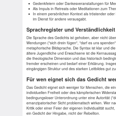
Gedenkfeiern oder Dankesveranstaltungen für Men
Als Impuls in Retreats oder Meditationen zum Them
In einem persönlichen Kontext als tröstender oder
im Dienst für andere verausgabt.
Sprachregister und Verständlichkeit
Die Sprache des Gedichts ist gehoben, aber nicht über
Wendungen ("sich drein fügen", "darf es uns spenden
metaphorische Bildsprache. Die Syntax ist klar und die
ältere Jugendliche und Erwachsene ist die Kernaussag
die theologische Dimension und das historisch bedingte
fremder erscheinen und bedarf einer Erklärung. Insges
eingängigen Struktur und des starken Leitbildes gut zu
Für wen eignet sich das Gedicht we
Das Gedicht eignet sich weniger für Menschen, die ei
individuellen Freiheit oder des kämpferischen Widerst
bedingungsloser Unterordnung unter eine Autorität ("
emanzipatorischer Sicht problematisch wirken. Wer nach
Kritik oder einer Feier der eigenen Individualität sucht
ein Gedicht der Hingabe, nicht der Rebellion.