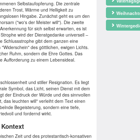
Vatertagsg
kommenen Selbstaufopferung. Die zentrale
nderen Trost, Wärme und Helligkeit zu
Weihnacht
gungslosen Hingabe. Zunächst geht es um den
rsam ("wo's der Meister will"). Die zweite
Wintergedi
 Anerkennung für sich selbst erwarten, es ist
n Strophe wird der Dienstgedanke universell –
. Die Schlussstrophe gibt dem ganzen eine
n "Widerschein" des göttlichen, ewigen Lichts.
icher Ruhm, sondern die Ehre Gottes. Das
ne Aufforderung zu einem Lebensideal.
chlossenheit und stiller Resignation. Es liegt
rale Symbol, das Licht, seinen Dienst mit dem
iegt der Eindruck der Würde und des sinnvollen
, das leuchten will" verleiht dem Text einen
ubelnde Begeisterung, sondern eine tiefe,
riedvoll und fordernd wirkt.
r Kontext
nischen Zeit und des protestantisch-konsativen