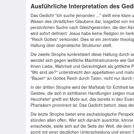
Ausführliche Interpretation des Ged
Das Gedicht "Ich suche jemanden ..." stellt eine klare
Wesen des christlichen Glaubens dar, losgelöst von ins
persönlichen Suche nach Gleichgesinnten, die den Ker
wird sofort definiert: Jesus habe keine Religion im h
"Reich Gottes" verkündet. Dies ist ein zentraler theolog
Haltung über dogmatische Strukturen stellt.
Die zweite Strophe konkretisiert diese Haltung durch ant
wendet sich gegen weltliche Machtinstrumente wie Geld
ihnen Liebe, Wahrheit und Gerechtigkeit als göttliche 
"Wo sind sie?" unterstreicht den appellativen und mah
"Bauen" an Gottes Reich durch Taten, nicht nur durch
In der dritten Strophe wird der Maßstab für Echtheit b
Geistes, die sich in sichtbaren Handlungen zeigen mus
Heuchelei" greift ein Motiv auf, das bereits in den Ev
Pharisäern prominent ist. Das Gedicht betont, dass d
Die letzte Strophe bietet eine eschatologische Perspe
stünden allen offen. Wer sich danach ausrichte, könne
entscheide, stelle sich auf die Seite der Welt, die de
somit mit einer deutlichen Unterscheidung und einem f