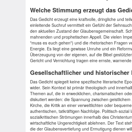
Welche Stimmung erzeugt das Gedi
Das Gedicht erzeugt eine kraftvolle, dringliche und t
einleitende Suchruf vermittelt ein Gefühl der Sehnsuch
den aktuellen Zustand der Glaubensgemeinschaft. Schn
mahnenden und prophetischen Appell. Die vielen Imperat
"muss es euch gehen") und die rhetorischen Fragen v
Energie. Es liegt eine gewisse Unruhe und ein Reformw
Überzeugung von der eigenen, auf die Bibel gestützte
Gericht und Vernichtung tragen eine ernste, warnende
Gesellschaftlicher und historischer
Das Gedicht spiegelt keine spezifische literarische 
wider. Sein Kontext ist primär theologisch und innerhalb
Themen auf, die in erwecklichen, charismatischen ode
diskutiert werden: die Spannung zwischen geistlichem A
Kirche, die Kritik an einer verweltlichten oder beque
authentischen, tatkräftigen Nachfolge. Politisch-sozial
sozialkritischen Strömungen innerhalb des Christentums
wirtschaftliche Ungerechtigkeit ablehnen. Der Text steht
die der Glaubensvertiefung und Ermutigung dienen will