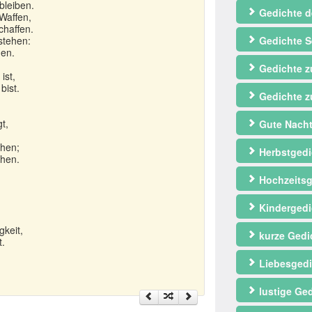
bleiben.
Gedichte d
Waffen,
chaffen.
stehen:
Gedichte S
hen.
Gedichte 
ist,
bist.
Gedichte z
t,
Gute Nacht
ehen;
Herbstgedi
ehen.
Hochzeitsg
Kindergedi
gkeit,
kurze Gedi
t.
Liebesgedi
lustige Ge