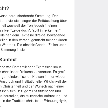
cht?
eilweise herausfordernde Stimmung. Der
t und vielleicht sogar der Enttäuschung über
ell wechselt der Ton jedoch in einen
ive ("zeige doch", "sollt ihr erkennen",
erleihen dem Text eine direkte, bewegende
illen in den Versen, gemischt mit der klaren
n Wahrheit. Die abschließenden Zeilen über
 Stimmung in sich.
 Kontext
Epoche wie Romantik oder Expressionismus
 christlicher Diskurse zu verorten. Es greift
r gemeindekritischen Kreisen immer wieder
nspruch und institutioneller Wirklichkeit der
men Christenheit und der Wunsch nach einer
 lassen sich Bezüge zu pazifistischen und
 herstellen, die militärische Aufrüstung und
 in der Tradition christlicher Erbauungslyrik,
.