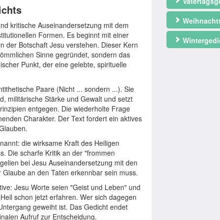
Vatertagsg
ichts
Weihnacht
 und kritische Auseinandersetzung mit dem
titutionellen Formen. Es beginnt mit einer
Wintergedi
n der Botschaft Jesu verstehen. Dieser Kern
erkömmlichen Sinne gegründet, sondern das
ischer Punkt, der eine gelebte, spirituelle
ithetische Paare (Nicht ... sondern ...). Sie
, militärische Stärke und Gewalt und setzt
Prinzipien entgegen. Die wiederholte Frage
nenden Charakter. Der Text fordert ein aktives
 Glauben.
enannt: die wirksame Kraft des Heiligen
s. Die scharfe Kritik an der "frommen
angelien bei Jesu Auseinandersetzung mit den
er Glaube an den Taten erkennbar sein muss.
ktive: Jesu Worte seien "Geist und Leben" und
 Heil schon jetzt erfahren. Wer sich dagegen
m Untergang geweiht ist. Das Gedicht endet
inalen Aufruf zur Entscheidung.