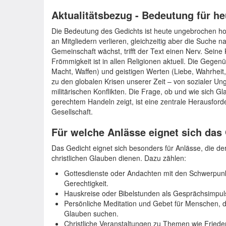
Aktualitätsbezug - Bedeutung für he
Die Bedeutung des Gedichts ist heute ungebrochen hoch. 
an Mitgliedern verlieren, gleichzeitig aber die Suche na
Gemeinschaft wächst, trifft der Text einen Nerv. Seine 
Frömmigkeit ist in allen Religionen aktuell. Die Gegen
Macht, Waffen) und geistigen Werten (Liebe, Wahrheit,
zu den globalen Krisen unserer Zeit – von sozialer Ung
militärischen Konflikten. Die Frage, ob und wie sich G
gerechtem Handeln zeigt, ist eine zentrale Herausfor
Gesellschaft.
Für welche Anlässe eignet sich das
Das Gedicht eignet sich besonders für Anlässe, die d
christlichen Glauben dienen. Dazu zählen:
Gottesdienste oder Andachten mit den Schwerpunk
Gerechtigkeit.
Hauskreise oder Bibelstunden als Gesprächsimpuls
Persönliche Meditation und Gebet für Menschen, di
Glauben suchen.
Christliche Veranstaltungen zu Themen wie Fried