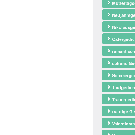
Muttertags
Neujahrsge
Nikolausge
Ostergedic
romantisch
schöne Ge
Sommerged
Taufgedich
Trauergedi
traurige Ge
Valentinst