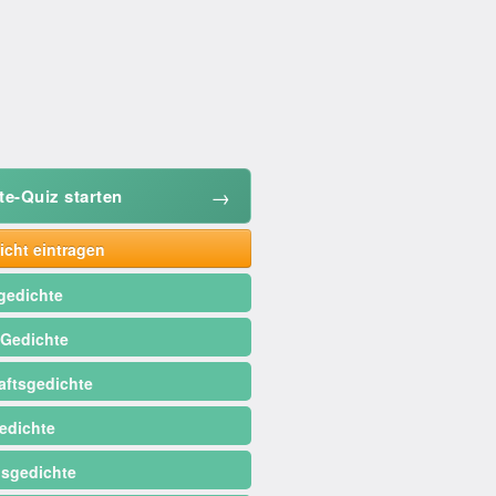
→
te-Quiz starten
cht eintragen
gedichte
 Gedichte
ftsgedichte
edichte
sgedichte