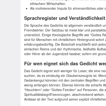
ethischem Wirtschaften.
Als motivierender Impuls für ehrenamtliches oder
Sprachregister und Verständlichkeit
Die Sprache des Gedichts ist allgemein verständlich 
Fremdwörter. Der Satzbau ist meist klar und paratakti
unterstützt. Einige theologische Begriffe wie "Gottes Rei
sind für Menschen mit christlichem Hintergrund sofort
erklärungsbedürftig. Die Botschaft erschließt sich jed
einfachen Reime und der rhythmische, liedhafte Aufb
oder Hörer ab der Jugendzeit fassbar, sofern ein grun
Für wen eignet sich das Gedicht we
Das Gedicht eignet sich weniger für Leser, die eine neu
suchen, da es eindeutig ein Glaubenszeugnis ist. Men
Gedankengut könnten mit den zentralen Begriffen un
wenig anfangen können. Ebenso könnte die scharfe 
"Heuchlern" oder "Gottes Feinden" auf Personen, die e
Spiritualitätsbegriff bevorzugen, abschreckend wirken.
Anlässe ist der Text aufgrund seiner explizit christlic