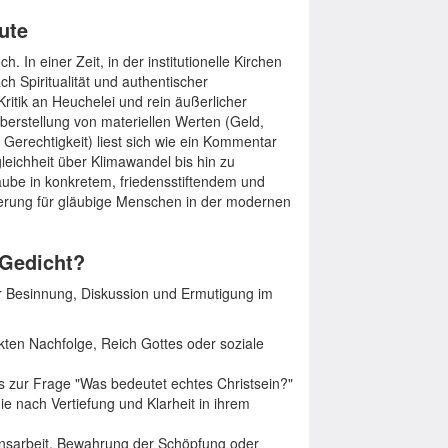
ute
In einer Zeit, in der institutionelle Kirchen
ch Spiritualität und authentischer
Kritik an Heuchelei und rein äußerlicher
überstellung von materiellen Werten (Geld,
 Gerechtigkeit) liest sich wie ein Kommentar
leichheit über Klimawandel bis hin zu
laube in konkretem, friedensstiftendem und
derung für gläubige Menschen in der modernen
 Gedicht?
er Besinnung, Diskussion und Ermutigung im
ten Nachfolge, Reich Gottes oder soziale
 zur Frage "Was bedeutet echtes Christsein?"
e nach Vertiefung und Klarheit in ihrem
ensarbeit, Bewahrung der Schöpfung oder