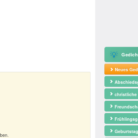
💡
Gedich
Neues Gedi
Abschieds
christliche
Freundscha
Frühlingsg
Geburtstag
iben.