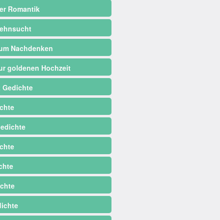
er Romantik
ehnsucht
zum Nachdenken
ur goldenen Hochzeit
 Gedichte
chte
edichte
chte
chte
chte
dichte