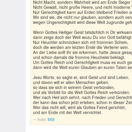
Nicht Macht, sondern Wahrheit wird am Ende Sieger 
Nicht Gewalt, nicht große Heere, und nicht moderne 
Nur Gerechtigkeit kann auf Erden bleibend Frieden s
Wo sind sie, die nicht nur glauben, sondern auch ver
wegen Ungerechtigkeit wird diese Welt zugrunde ge
Wenn Gottes Heiliger Geist tatsächlich in Dir wirksam 
dann zeige doch der Welt wozu Du von Gott befähigt 
Nur Heuchler schmücken sich mit frommen Schein,
doch die werden am letzten Ende die Verlierer sein.
An der Liebe sollt ihr sie erkennen, hatte Jesus gesag
und schon damals die fromme Heuchelei beklagt.
Um Gottes Reich und Gerechtigkeit muss es euch g
dann wird die Welt euren Glauben an euren Taten s
Jesu Worte, so sagte er, sind Geist und sind Leben,
und davon will er allen Menschen geben.
so dass sie sich in seinem Geist verbünden,
und als Vorbild für die Welt Gottes Reich verkünden.
Wer nach Heil sich sehnt, nach Frieden und Gerechti
der kann das schon jetzt erleben, schon in dieser Zei
Wer das nicht will, wird als Gottes Feind gerichtet,
und am Ende mit der Welt vernichtet.
Autor:
EEE