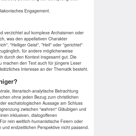
 diakonisches Engagement.
und verzichtet auf komplexe Archaismen oder
sch, was den appellativen Charakter
ch", "Heiliger Geist", "Heil" oder "gerichtet"
 zugänglich, für andere möglicherweise
och durch den Kontext insgesamt gut. Die
au machen den Text auch für jüngere Leser
dsätzliches Interesse an der Thematik besteht.
niger?
trale, literarisch-analytische Betrachtung
schen ohne jeden Bezug zum christlichen
d der eschatologischen Aussage am Schluss
Abgrenzung zwischen "wahren" Gläubigen und
inen inklusiven, dialogoffenen
 Für rein weltlich-humanistische Feiern oder
hen und endzeitlichen Perspektive nicht passend.