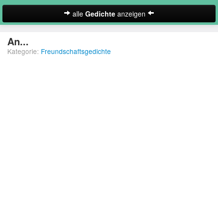
alle
Gedichte
anzeigen
zur Startseite
An...
Kategorie:
Freundschaftsgedichte
Neues Gedicht eintragen
Abschiedsgedichte
Christliche Gedichte
Freundschaftsgedichte
Frühlingsgedichte
Geburtstagsgedichte
Suche
Gedichte der Romantik
Gedichte Sehnsucht
Gedichte zum Nachdenken