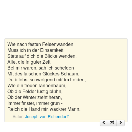
Gedichte zur goldenen Hochzeit
Gute Nacht Gedichte
Herbstgedichte
Wie nach festen Felsenwänden
Hochzeitsgedichte
Muss ich in der Einsamkeit
Stets auf dich die Blicke wenden.
Kindergedichte
Alle, die in guter Zeit
Bei mir waren, sah ich scheiden
Kurze Gedichte
Mit des falschen Glückes Schaum,
Du bliebst schweigend mir im Leiden,
Wie ein treuer Tannenbaum,
Liebesgedichte
Ob die Felder lustig blühn,
Ob der Winter zieht heran,
Lustige Gedichte
Immer finster, immer grün -
Reich die Hand mir, wackrer Mann.
Muttertagsgedichte
Autor:
Joseph von Eichendorff
Neujahrsgedichte