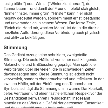
lustig blühn") oder Winter ("Winter zieht heran"), der
Tannenbaum – und damit der Freund – bleibt sich gleich,
"immer finster, immer grün". "Finster" kann hier nicht
negativ gedeutet werden, sondern meint ernst, beständig
und unveränderlich in seinem Wesen. Die letzte Zeile,
"Reich die Hand mir, wackrer Mann", ist dann die direkte,
herzliche Aufforderung, diese Verbindung auch physisch
und aktiv zu bekräftigen.
Stimmung
Das Gedicht erzeugt eine sehr klare, zweigeteilte
Stimmung. Die erste Hälfte ist von einer nachklingenden
Melancholie und Enttäuschung geprägt. Man spürt die
Verbitterung über die vielen, die in schwierigen Zeiten
davongezogen sind. Diese Stimmung ist jedoch nicht
verzweifelt, sondern eher ernüchternd und reflektiert. In der
zweiten Hälfte, mit der Einführung des Tannenbaum-
Symbols, schlägt die Stimmung um in warme Dankbarkeit,
tiefes Vertrauen und einen fast feierlichen Respekt vor der
Beständigkeit der wahren Freundschaft. Insgesamt
hinterlässt das Werk ein Gefühl der getrösteten Einsamkeit
und der wertschätzenden Verbundenheit.