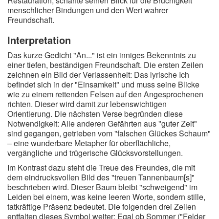
Restauration, schärfte seinen Blick für die Brüchigkeit
menschlicher Bindungen und den Wert wahrer
Freundschaft.
Interpretation
Das kurze Gedicht "An..." ist ein inniges Bekenntnis zu
einer tiefen, beständigen Freundschaft. Die ersten Zeilen
zeichnen ein Bild der Verlassenheit: Das lyrische Ich
befindet sich in der "Einsamkeit" und muss seine Blicke
wie zu einem rettenden Felsen auf den Angesprochenen
richten. Dieser wird damit zur lebenswichtigen
Orientierung. Die nächsten Verse begründen diese
Notwendigkeit: Alle anderen Gefährten aus "guter Zeit"
sind gegangen, getrieben vom "falschen Glückes Schaum"
– eine wunderbare Metapher für oberflächliche,
vergängliche und trügerische Glücksvorstellungen.
Im Kontrast dazu steht die Treue des Freundes, die mit
dem eindrucksvollen Bild des "treuen Tannenbaum[s]"
beschrieben wird. Dieser Baum bleibt "schweigend" im
Leiden bei einem, was keine leeren Worte, sondern stille,
tatkräftige Präsenz bedeutet. Die folgenden drei Zeilen
entfalten dieses Symbol weiter: Egal ob Sommer ("Felder