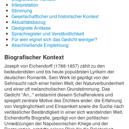
Interpretation
Wintergedichte
Stimmung
Gesellschaftlicher und historischer Kontext
Dichter
Aktualitätsbezug
Geeignete Anlässe
Gedichte-Quiz
Sprachregister und Verständlichkeit
Für wen eignet sich das Gedicht weniger?
Zufallsgedicht
Abschließende Empfehlung
Biografischer Kontext
Joseph von Eichendorff (1788-1857) zählt zu den
bedeutendsten und bis heute populärsten Lyrikern der
deutschen Romantik. Sein Werk ist geprägt von der
Sehnsucht nach einer heilen Welt, der Naturverbundenheit
und einer oft melancholischen Grundstimmung. Das
Gedicht "An..." entstammt diesem Schaffenskreis und
spiegelt zentrale Motive des Dichters wider: die Erfahrung
von Vergänglichkeit und Einsamkeit sowie die Suche nach
verlässlicher Beständigkeit in einer sich wandelnden Welt.
Eichendorffs Biografie, geprägt von den politischen
Umwälzungen der Napoleonischen Kriege und der