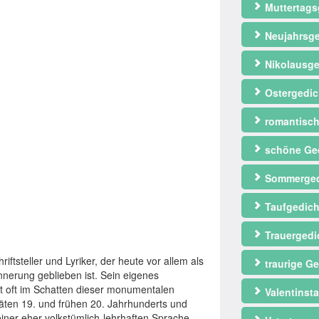
Muttertags
Neujahrsge
Nikolausge
Ostergedic
romantisch
schöne Ge
Sommerged
Taufgedich
Trauergedi
ftsteller und Lyriker, der heute vor allem als
traurige Ge
innerung geblieben ist. Sein eigenes
ht oft im Schatten dieser monumentalen
Valentinst
späten 19. und frühen 20. Jahrhunderts und
ner eher volkstümlich-lehrhaften Sprache.