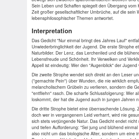
Sein Leben und Schaffen spiegelt den Übergang vom K
Zeit großer gesellschaftlicher Umbrüche, auf die sein 
lebensphilosophischer Themen antwortet.
Interpretation
Das Gedicht "Nur einmal bringt des Jahres Lauf" entfalt
Unwiederbringlichkeit der Jugend. Die erste Strophe et
Naturbilder. Der Lenz, das Lerchenlied und die blühe
Lebensfreude und Schönheit. Ihr Verwelken und Verklin
Appell ist eindeutig: Wer den "Augenblick" der Jugend 
Die zweite Strophe wendet sich direkt an den Leser u
("gemachte Pein") über Wunden, die nie wirklich empfun
melancholischem Grübeln zu verlieren, sondern die Ge
"entfliehn" rasch. Die scharfe Schlussfolgerung: Wer 
loskommt, der hat die Jugend auch in jungen Jahren nic
Die dritte Strophe bietet eine überraschende Lösung. 
doch wer in vergangenem Leid verharrt, wird nie gesu
sich stets verjüngende Natur. Das Gedicht endet nicht
und tiefen Aufforderung: "Sei jung und blühend einma
also nicht um das biologische Alter, sondern um eine in