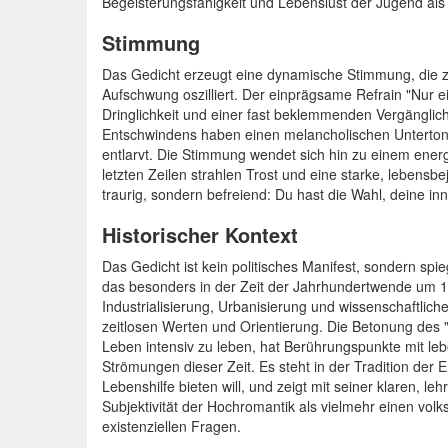
Begeisterungsfähigkeit und Lebenslust der Jugend als
Stimmung
Das Gedicht erzeugt eine dynamische Stimmung, die
Aufschwung oszilliert. Der einprägsame Refrain "Nur ei
Dringlichkeit und einer fast beklemmenden Vergänglich
Entschwindens haben einen melancholischen Unterton.
entlarvt. Die Stimmung wendet sich hin zu einem ener
letzten Zeilen strahlen Trost und eine starke, lebensbej
traurig, sondern befreiend: Du hast die Wahl, deine i
Historischer Kontext
Das Gedicht ist kein politisches Manifest, sondern spi
das besonders in der Zeit der Jahrhundertwende um 19
Industrialisierung, Urbanisierung und wissenschaftli
zeitlosen Werten und Orientierung. Die Betonung des 
Leben intensiv zu leben, hat Berührungspunkte mit l
Strömungen dieser Zeit. Es steht in der Tradition der 
Lebenshilfe bieten will, und zeigt mit seiner klaren, l
Subjektivität der Hochromantik als vielmehr einen vol
existenziellen Fragen.