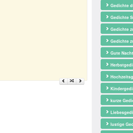
Gedichte d
Gedichte S
Gedichte 
Gedichte z
Gute Nacht
Herbstgedi
Hochzeitsg
Kindergedi
kurze Gedi
Liebesgedi
lustige Ge