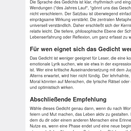
Die Sprache des Gedichts ist klar, rhythmisch und eingä
Wendungen ("des Jahres Lauf", "gönnt uns das Geschi
nicht verschleiern. Der Satzbau ist überwiegend einfac
einprägsame Wirkung verstärkt. Die zentralen Metaphe
universell verständlich. Daher erschließt sich der Kern
relativ leicht. Die tiefere, philosophische Ebene der S
Lebenserfahrung oder Reflexion, um ganz erfasst zu 
Für wen eignet sich das Gedicht we
Das Gedicht ist weniger geeignet für Leser, die eine k
emotionale Lyrik suchen, wie sie etwa in der expressi
ist. Wer eine kritische Auseinandersetzung mit dem J
Alterns erwartet, wird hier nicht fündig. Der lehrhafnte
Moral könnten auf Menschen, die lyrische Rätsel oder
und optimistisch wirken.
Abschließende Empfehlung
Wähle dieses Gedicht genau dann, wenn du nach Worte
feiern und Mut machen, das Leben aktiv zu gestalten. 
dem du dir oder einem anderen Menschen eine Erinne
Nutze es, wenn eine Phase endet und eine neue beginn