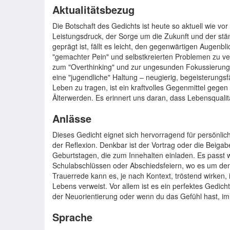
Aktualitätsbezug
Die Botschaft des Gedichts ist heute so aktuell wie vor
Leistungsdruck, der Sorge um die Zukunft und der stä
geprägt ist, fällt es leicht, den gegenwärtigen Augenbl
"gemachter Pein" und selbstkreierten Problemen zu ver
zum "Overthinking" und zur ungesunden Fokussierung 
eine "jugendliche" Haltung – neugierig, begeisterungsf
Leben zu tragen, ist ein kraftvolles Gegenmittel gege
Älterwerden. Es erinnert uns daran, dass Lebensqualitä
Anlässe
Dieses Gedicht eignet sich hervorragend für persönli
der Reflexion. Denkbar ist der Vortrag oder die Beiga
Geburtstagen, die zum Innehalten einladen. Es passt
Schulabschlüssen oder Abschiedsfeiern, wo es um den 
Trauerrede kann es, je nach Kontext, tröstend wirken,
Lebens verweist. Vor allem ist es ein perfektes Gedicht 
der Neuorientierung oder wenn du das Gefühl hast, im 
Sprache