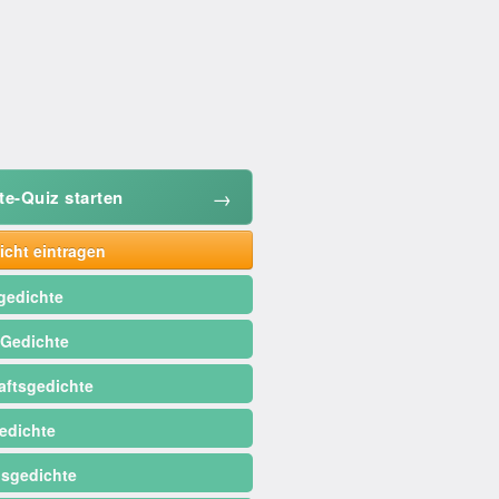
→
te-Quiz starten
cht eintragen
gedichte
 Gedichte
ftsgedichte
edichte
sgedichte