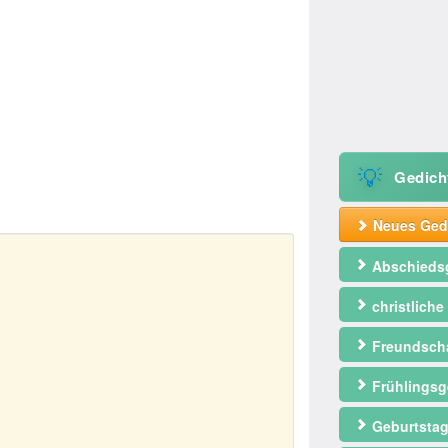
💡
Gedich
Neues Gedi
Abschieds
christliche
Freundscha
Frühlingsg
Geburtstag