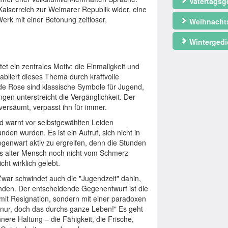
Vatertagsg
aiserreich zur Weimarer Republik wider, eine
Werk mit einer Betonung zeitloser,
Weihnacht
Wintergedi
et ein zentrales Motiv: die Einmaligkeit und
abliert dieses Thema durch kraftvolle
nde Rose sind klassische Symbole für Jugend,
gen unterstreicht die Vergänglichkeit. Der
versäumt, verpasst ihn für immer.
nd warnt vor selbstgewählten Leiden
den wurden. Es ist ein Aufruf, sich nicht in
genwart aktiv zu ergreifen, denn die Stunden
als alter Mensch noch nicht vom Schmerz
ht wirklich gelebt.
Zwar schwindet auch die "Jugendzeit" dahin,
nden. Der entscheidende Gegenentwurf ist die
 mit Resignation, sondern mit einer paradoxen
l nur, doch das durchs ganze Leben!" Es geht
nere Haltung – die Fähigkeit, die Frische,