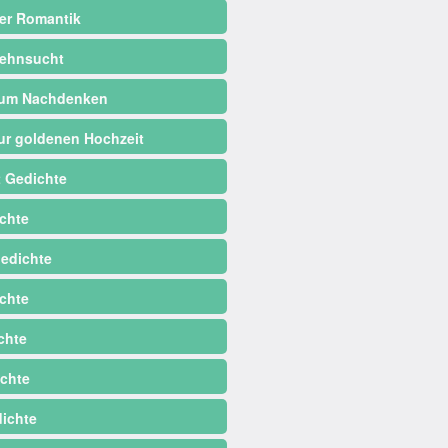
er Romantik
ehnsucht
zum Nachdenken
ur goldenen Hochzeit
 Gedichte
chte
edichte
chte
chte
chte
dichte