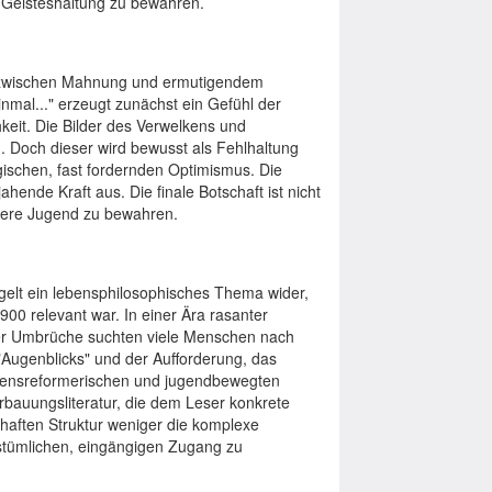
 Geisteshaltung zu bewahren.
 zwischen Mahnung und ermutigendem
nmal..." erzeugt zunächst ein Gefühl der
keit. Die Bilder des Verwelkens und
 Doch dieser wird bewusst als Fehlhaltung
gischen, fast fordernden Optimismus. Die
ahende Kraft aus. Die finale Botschaft ist nicht
nnere Jugend zu bewahren.
egelt ein lebensphilosophisches Thema wider,
00 relevant war. In einer Ära rasanter
cher Umbrüche suchten viele Menschen nach
"Augenblicks" und der Aufforderung, das
ebensreformerischen und jugendbewegten
Erbauungsliteratur, die dem Leser konkrete
ehrhaften Struktur weniger die komplexe
kstümlichen, eingängigen Zugang zu