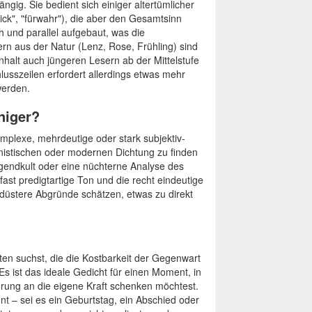
ngig. Sie bedient sich einiger altertümlicher
ck", "fürwahr"), die aber den Gesamtsinn
h und parallel aufgebaut, was die
rn aus der Natur (Lenz, Rose, Frühling) sind
inhalt auch jüngeren Lesern ab der Mittelstufe
chlusszeilen erfordert allerdings etwas mehr
werden.
niger?
omplexe, mehrdeutige oder stark subjektiv-
onistischen oder modernen Dichtung zu finden
ugendkult oder eine nüchterne Analyse des
, fast predigtartige Ton und die recht eindeutige
 düstere Abgründe schätzen, etwas zu direkt
n suchst, die die Kostbarkeit der Gegenwart
Es ist das ideale Gedicht für einen Moment, in
rung an die eigene Kraft schenken möchtest.
t – sei es ein Geburtstag, ein Abschied oder