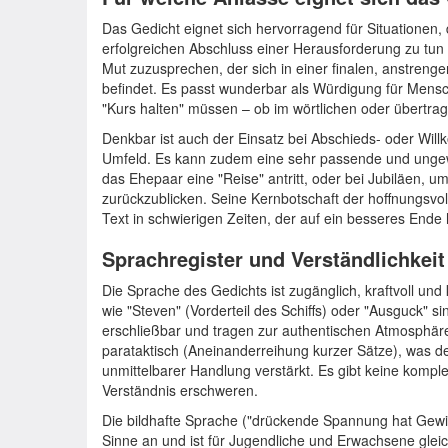
Das Gedicht eignet sich hervorragend für Situationen
erfolgreichen Abschluss einer Herausforderung zu tu
Mut zuzusprechen, der sich in einer finalen, anstren
befindet. Es passt wunderbar als Würdigung für Mensc
"Kurs halten" müssen – ob im wörtlichen oder übertra
Denkbar ist auch der Einsatz bei Abschieds- oder Wil
Umfeld. Es kann zudem eine sehr passende und unge
das Ehepaar eine "Reise" antritt, oder bei Jubiläen, 
zurückzublicken. Seine Kernbotschaft der hoffnungsvol
Text in schwierigen Zeiten, der auf ein besseres Ende h
Sprachregister und Verständlichkeit
Die Sprache des Gedichts ist zugänglich, kraftvoll un
wie "Steven" (Vorderteil des Schiffs) oder "Ausguck" 
erschließbar und tragen zur authentischen Atmosphäre
parataktisch (Aneinanderreihung kurzer Sätze), was d
unmittelbarer Handlung verstärkt. Es gibt keine komp
Verständnis erschweren.
Die bildhafte Sprache ("drückende Spannung hat Gewich
Sinne an und ist für Jugendliche und Erwachsene glei