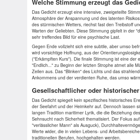
Welche Stimmung erzeugt das Gedi
Das Gedicht erzeugt eine intensive, zweigeteilte St
Atmosphäre der Anspannung und des latenten Risikos.
des stürmischen Wetters, riechst fast den Treibstoff u
Warten der Geliebten. Diese Stimmung gipfelt in der "
sehr treffendes Bild für eine psychische Last.
Gegen Ende vollzieht sich eine subtile, aber umso b
wird vorsichtige Hoffnung, aus der Orientierungslosigke
("Erkämpften Kurs"). Die finale Stimmung ist eine der e
"Endlich..." zu Beginn der letzten Strophe atmet alle
Zeilen aus. Das "Blinken" des Lichts und das strahlend
Ankommens und der verdienten Ruhe, das umso wärmer 
Gesellschaftlicher oder historische
Das Gedicht spiegelt kein spezifisches historisches Ere
der Seefahrt und der Heimkehr auf. Dennoch lassen sich
langen Tradition maritimer Lyrik, die die Beziehung 
Sehnsucht nach Sicherheit thematisiert. Der Fokus a
"verlässlicher Mann" als Ausguck), Durchhaltevermöge
Werte wider, die in vielen Lebens- und Arbeitsbereich
traditionellen Berufen, hochgehalten werden.