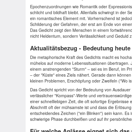
Epochenzuordnungen wie Romantik oder Expressionism
schlicht und bildhaft bleibt. Allenfalls schwingt in de
ein romantisches Element mit. Vorherrschend ist jedoc
Schilderung der Gefahren, der erst am Ende von eine
Das Gedicht zeigt den Menschen in einem fortwähren
nicht Heldentum, sondern Verlässlichkeit und Geduld z
Aktualitätsbezug - Bedeutung heute
Die metaphorische Kraft des Gedichts macht es hochakt
mühelos auf moderne Lebenssituationen übertragen. 
einem anstrengenden "Sturm" – sei es im Beruf, im Pri
– der "Küste" eines Ziels nähert. Gerade dann können
kleinen Problemen, Erschöpfung oder Zweifeln ("Wo ist
Das Gedicht spricht von der Bedeutung von Ausdauer in
verlässlicher "Kompass"-Werte und vertrauenswürdiger
einer schnelllebigen Zeit, die oft sofortige Ergebnisse 
Abschnitt oft der mühsamste ist und dass die Erlösung
entscheidendes Zeichen ("ein Blinken") sein kann. Es ist
schwierige Phase durchbeißen und auf ihr persönliches 
Für welche Anlässe eignet sich das