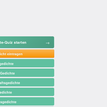
→
te-Quiz starten
cht eintragen
gedichte
 Gedichte
ftsgedichte
edichte
sgedichte