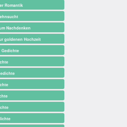
er Romantik
ehnsucht
zum Nachdenken
ur goldenen Hochzeit
 Gedichte
chte
edichte
chte
chte
chte
dichte