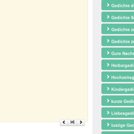
Gedichte d
Gedichte S
Gedichte 
Gedichte z
Gute Nacht
Herbstgedi
Hochzeitsg
Kindergedi
kurze Gedi
Liebesgedi
lustige Ge