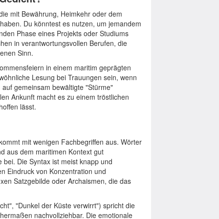
, die mit Bewährung, Heimkehr oder dem
n haben. Du könntest es nutzen, um jemandem
genden Phase eines Projekts oder Studiums
hen in verantwortungsvollen Berufen, die
genen Sinn.
lkommensfeiern in einem maritim geprägten
wöhnliche Lesung bei Trauungen sein, wenn
um auf gemeinsam bewältigte "Stürme"
len Ankunft macht es zu einem tröstlichen
offen lässt.
d kommt mit wenigen Fachbegriffen aus. Wörter
sind aus dem maritimen Kontext gut
 bei. Die Syntax ist meist knapp und
en Eindruck von Konzentration und
lexen Satzgebilde oder Archaismen, die das
t", "Dunkel der Küste verwirrt") spricht die
chermaßen nachvollziehbar. Die emotionale