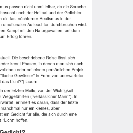
us passen nicht unmittelbar, da die Sprache
r Sehnsucht nach der Heimat und der Geliebten
h ein fast nüchterner Realismus in der
m emotionalen Aufleuchten durchbrochen wird.
den Kampf mit den Naturgewalten, bei dem
um Erfolg führen.
uell. Die beschriebene Reise lässt sich
Jeder kennt Phasen, in denen man sich nach
vatleben oder bei einem persönlichen Projekt
 "flache Gewässer" in Form von unerwarteten
 das Licht?") lauern.
 der letzten Meile, von der Wichtigkeit
 Weggefährten ("verlässlicher Mann"). In
erwartet, erinnert es daran, dass der letzte
 manchmal nur ein kleines, aber
 ein Gedicht für alle, die sich durch eine
"Licht" hoffen.
 Gedicht?