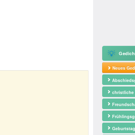
💡
Gedich
Neues Gedi
Abschieds
christliche
Freundscha
Frühlingsg
Geburtstag