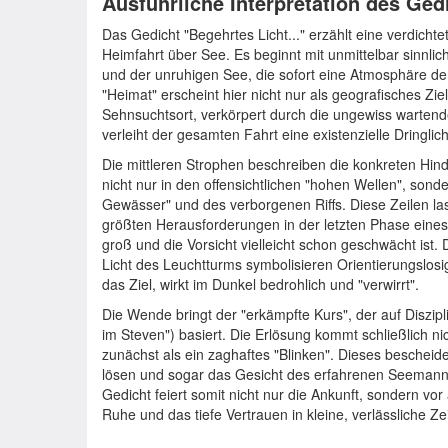
Ausführliche Interpretation des Ged
Das Gedicht "Begehrtes Licht..." erzählt eine verdicht
Heimfahrt über See. Es beginnt mit unmittelbar sinnli
und der unruhigen See, die sofort eine Atmosphäre de
"Heimat" erscheint hier nicht nur als geografisches Zi
Sehnsuchtsort, verkörpert durch die ungewiss wartende
verleiht der gesamten Fahrt eine existenzielle Dringlich
Die mittleren Strophen beschreiben die konkreten Hinde
nicht nur in den offensichtlichen "hohen Wellen", sond
Gewässer" und des verborgenen Riffs. Diese Zeilen las
größten Herausforderungen in der letzten Phase eine
groß und die Vorsicht vielleicht schon geschwächt ist
Licht des Leuchtturms symbolisieren Orientierungslosigk
das Ziel, wirkt im Dunkel bedrohlich und "verwirrt".
Die Wende bringt der "erkämpfte Kurs", der auf Diszipl
im Steven") basiert. Die Erlösung kommt schließlich ni
zunächst als ein zaghaftes "Blinken". Dieses beschei
lösen und sogar das Gesicht des erfahrenen Seemanns 
Gedicht feiert somit nicht nur die Ankunft, sondern vor
Ruhe und das tiefe Vertrauen in kleine, verlässliche 