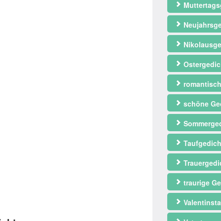
Muttertags
Neujahrsge
Nikolausge
Ostergedic
romantisch
schöne Ge
Sommerged
Taufgedich
Trauergedi
traurige Ge
Valentinst