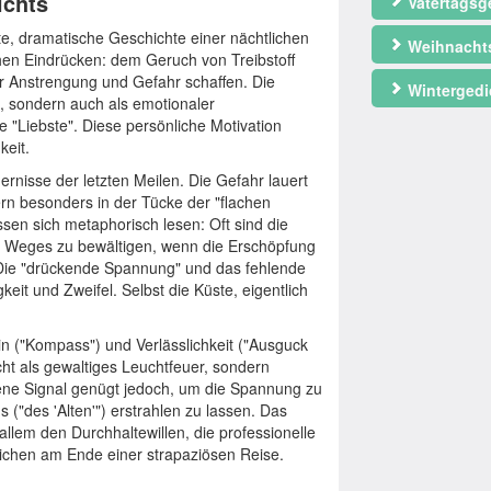
ichts
Vatertagsg
ete, dramatische Geschichte einer nächtlichen
Weihnacht
chen Eindrücken: dem Geruch von Treibstoff
r Anstrengung und Gefahr schaffen. Die
Wintergedi
el, sondern auch als emotionaler
 "Liebste". Diese persönliche Motivation
keit.
rnisse der letzten Meilen. Die Gefahr lauert
ern besonders in der Tücke der "flachen
sen sich metaphorisch lesen: Oft sind die
s Weges zu bewältigen, wenn die Erschöpfung
. Die "drückende Spannung" und das fehlende
eit und Zweifel. Selbst die Küste, eigentlich
in ("Kompass") und Verlässlichkeit ("Ausguck
cht als gewaltiges Leuchtfeuer, sondern
dene Signal genügt jedoch, um die Spannung zu
("des 'Alten'") erstrahlen zu lassen. Das
 allem den Durchhaltewillen, die professionelle
Zeichen am Ende einer strapaziösen Reise.