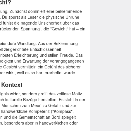
cht?
immung. Zunächst dominiert eine beklemmende
 Du spürst als Leser die physische Unruhe
nd fühlst die nagende Unsicherheit über das
drückenden Spannung", die "Gewicht" hat – ein
efreiendere Wandlung. Aus der Beklemmung
it zielgerichtete Entschlossenheit
rlösten Erleichterung und stillen Freude. Das
 Müdigkeit und Erwartung der vorangegangenen
e Gesicht vermitteln ein Gefühl des sicheren
wirkt, weil es so hart erarbeitet wurde.
r Kontext
ignis wider, sondern greift das zeitlose Motiv
 kulturelle Bezüge herstellen. Es steht in der
des Menschen zum Meer, zu Gefahr und zur
uf handwerkliche Kompetenz ("Kompass",
n und die Gemeinschaft an Bord spiegelt
en, besonders aber in handwerklichen oder