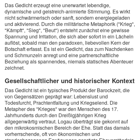
Das Gedicht erzeugt eine unerwartet lebendige,
dynamische und geistreich-animierte Stimmung. Es wirkt
nicht schwärmerisch oder sanft, sondern energiegeladen
und aktivierend. Durch die militärische Metaphorik ("Krieg",
"Kämpft", "Sieg", "Beut") entsteht zunächst eine gewisse
Spannung und Irritation, die sich aber sofort in ein Lächeln
auflöst, sobald man den paradoxen, liebevollen Kern der
Botschaft erfasst. Es ist ein Gedicht, das zum Nachdenken
und Schmunzeln anregt und eine partnerschaftliche
Beziehung als spannendes, niemals statisches Abenteuer
zeichnet.
Gesellschaftlicher und historischer Kontext
Das Gedicht ist ein typisches Produkt der Barockzeit, die
von Gegensätzen geprägt war: Lebenslust und
Todesfurcht, Prachtentfaltung und Kriegselend. Die
Metapher des "Krieges" war den Menschen des 17.
Jahrhunderts durch den Dreißigjährigen Krieg
allgegenwärtig vertraut. Logau überträgt sie gekonnt auf
den mikrokosmischen Bereich der Ehe. Statt das damals
vorherrschende, oft von ökonomischen und