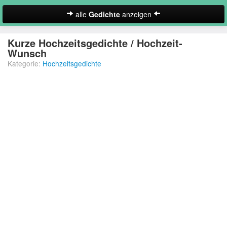
alle
Gedichte
anzeigen
zur Startseite
Kurze Hochzeitsgedichte / Hochzeit-
Wunsch
Neues Gedicht eintragen
Kategorie:
Hochzeitsgedichte
Abschiedsgedichte
Christliche Gedichte
Freundschaftsgedichte
Frühlingsgedichte
Geburtstagsgedichte
Suche
Gedichte der Romantik
Gedichte Sehnsucht
Gedichte zum Nachdenken