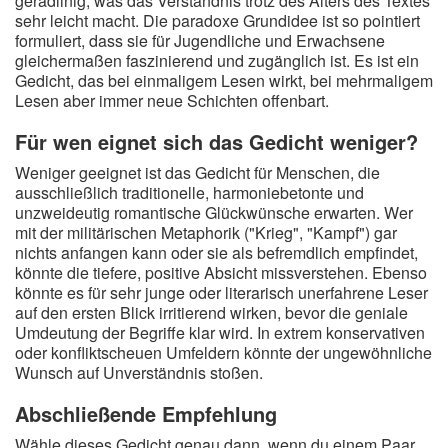
geradlinig, was das Verständnis trotz des Alters des Textes
sehr leicht macht. Die paradoxe Grundidee ist so pointiert
formuliert, dass sie für Jugendliche und Erwachsene
gleichermaßen faszinierend und zugänglich ist. Es ist ein
Gedicht, das bei einmaligem Lesen wirkt, bei mehrmaligem
Lesen aber immer neue Schichten offenbart.
Für wen eignet sich das Gedicht weniger?
Weniger geeignet ist das Gedicht für Menschen, die
ausschließlich traditionelle, harmoniebetonte und
unzweideutig romantische Glückwünsche erwarten. Wer
mit der militärischen Metaphorik ("Krieg", "Kampf") gar
nichts anfangen kann oder sie als befremdlich empfindet,
könnte die tiefere, positive Absicht missverstehen. Ebenso
könnte es für sehr junge oder literarisch unerfahrene Leser
auf den ersten Blick irritierend wirken, bevor die geniale
Umdeutung der Begriffe klar wird. In extrem konservativen
oder konfliktscheuen Umfeldern könnte der ungewöhnliche
Wunsch auf Unverständnis stoßen.
Abschließende Empfehlung
Wähle dieses Gedicht genau dann, wenn du einem Paar