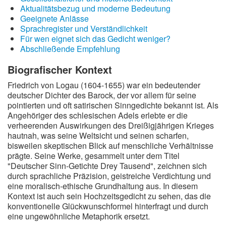
Aktualitätsbezug und moderne Bedeutung
Wintergedichte
Geeignete Anlässe
Sprachregister und Verständlichkeit
Dichter
Für wen eignet sich das Gedicht weniger?
Abschließende Empfehlung
Gedichte-Quiz
Biografischer Kontext
Zufallsgedicht
Friedrich von Logau (1604-1655) war ein bedeutender
deutscher Dichter des Barock, der vor allem für seine
pointierten und oft satirischen Sinngedichte bekannt ist. Als
Angehöriger des schlesischen Adels erlebte er die
verheerenden Auswirkungen des Dreißigjährigen Krieges
hautnah, was seine Weltsicht und seinen scharfen,
bisweilen skeptischen Blick auf menschliche Verhältnisse
prägte. Seine Werke, gesammelt unter dem Titel
"Deutscher Sinn-Getichte Drey Tausend", zeichnen sich
durch sprachliche Präzision, geistreiche Verdichtung und
eine moralisch-ethische Grundhaltung aus. In diesem
Kontext ist auch sein Hochzeitsgedicht zu sehen, das die
konventionelle Glückwunschformel hinterfragt und durch
eine ungewöhnliche Metaphorik ersetzt.