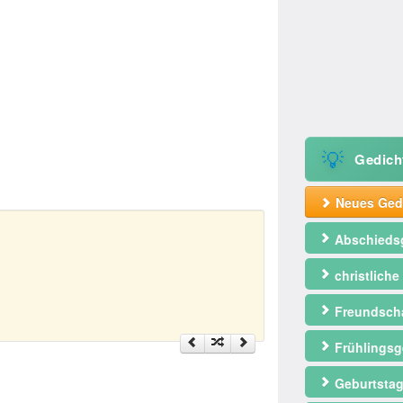
💡
Gedich
Neues Gedi
Abschieds
christliche
Freundscha
Frühlingsg
Geburtstag