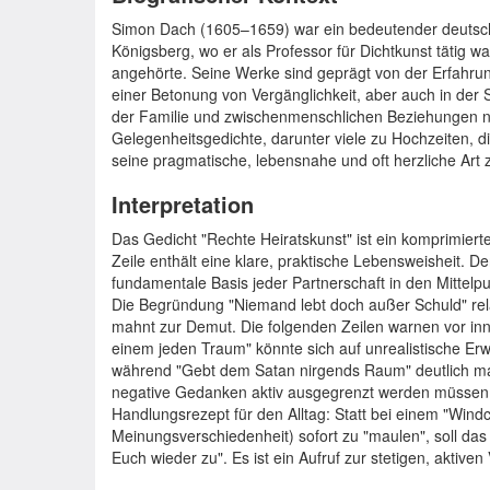
Simon Dach (1605–1659) war ein bedeutender deutscher
Königsberg, wo er als Professor für Dichtkunst tätig w
angehörte. Seine Werke sind geprägt von der Erfahrung
einer Betonung von Vergänglichkeit, aber auch in der
der Familie und zwischenmenschlichen Beziehungen ni
Gelegenheitsgedichte, darunter viele zu Hochzeiten, d
seine pragmatische, lebensnahe und oft herzliche Art 
Interpretation
Das Gedicht "Rechte Heiratskunst" ist ein komprimiert
Zeile enthält eine klare, praktische Lebensweisheit. Der
fundamentale Basis jeder Partnerschaft in den Mittelp
Die Begründung "Niemand lebt doch außer Schuld" rela
mahnt zur Demut. Die folgenden Zeilen warnen vor in
einem jeden Traum" könnte sich auf unrealistische E
während "Gebt dem Satan nirgends Raum" deutlich mach
negative Gedanken aktiv ausgegrenzt werden müssen. 
Handlungsrezept für den Alltag: Statt bei einem "Windc
Meinungsverschiedenheit) sofort zu "maulen", soll da
Euch wieder zu". Es ist ein Aufruf zur stetigen, aktive