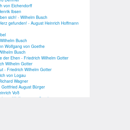
h von Eichendorff
Henrik Ibsen
aben sich! - Wilhelm Busch
 Herz gefunden! - August Heinrich Hoffmann
bel
 Wilhelm Busch
hann Wolfgang von Goethe
 Wilhelm Busch
te der Ehen - Friedrich Wilhelm Gotter
ich Wilhelm Gotter
t - Friedrich Wilhelm Gotter
rich von Logau
 Richard Wagner
 Gottfried August Bürger
einrich Voß
 Johann Wolfgang von Goethe
n Wolfgang von Goethe
ck - Justinus Kerner
nhard Zerres
sco
ens - EEE