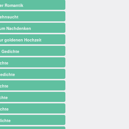
er Romantik
ehnsucht
zum Nachdenken
ur goldenen Hochzeit
 Gedichte
chte
edichte
chte
chte
chte
dichte