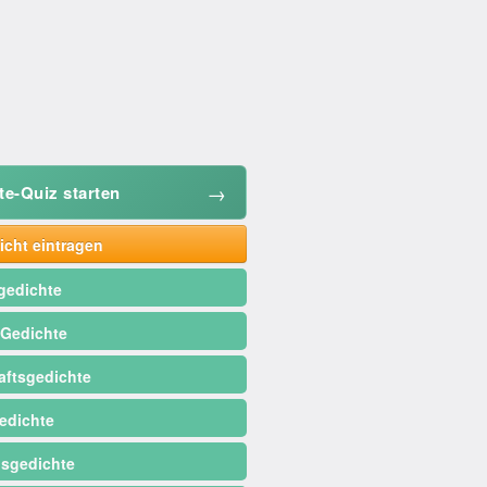
→
te-Quiz starten
cht eintragen
gedichte
 Gedichte
ftsgedichte
edichte
sgedichte