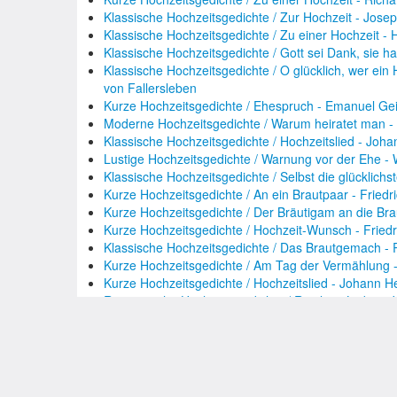
Klassische Hochzeitsgedichte / Zur Hochzeit - Josep
Klassische Hochzeitsgedichte / Zu einer Hochzeit - 
Klassische Hochzeitsgedichte / Gott sei Dank, sie h
Klassische Hochzeitsgedichte / O glücklich, wer ein
von Fallersleben
Kurze Hochzeitsgedichte / Ehespruch - Emanuel Gei
Moderne Hochzeitsgedichte / Warum heiratet man -
Klassische Hochzeitsgedichte / Hochzeitslied - Jo
Lustige Hochzeitsgedichte / Warnung vor der Ehe -
Klassische Hochzeitsgedichte / Selbst die glücklichs
Kurze Hochzeitsgedichte / An ein Brautpaar - Friedr
Kurze Hochzeitsgedichte / Der Bräutigam an die Brau
Kurze Hochzeitsgedichte / Hochzeit-Wunsch - Fried
Klassische Hochzeitsgedichte / Das Brautgemach -
Kurze Hochzeitsgedichte / Am Tag der Vermählung -
Kurze Hochzeitsgedichte / Hochzeitslied - Johann H
Romantische Hochzeitsgedichte / Rastlose Liebe -
Romantische Hochzeitsgedichte / Die Lieb' - Johan
Romantische Hochzeitsgedichte / Der schönste Anbli
Moderne Hochzeitsgedichte / Hochzeitssegen - Rei
Moderne Hochzeitsgedichte / Oktobernacht - N.Vela
Moderne Hochzeitsgedichte / Gerechtigkeit des Leb