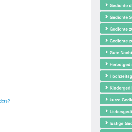
Gedichte d
Gedichte S
Gedichte 
Gedichte z
Gute Nacht
Herbstgedi
Hochzeitsg
Kindergedi
kurze Gedi
nders?
Liebesgedi
lustige Ge