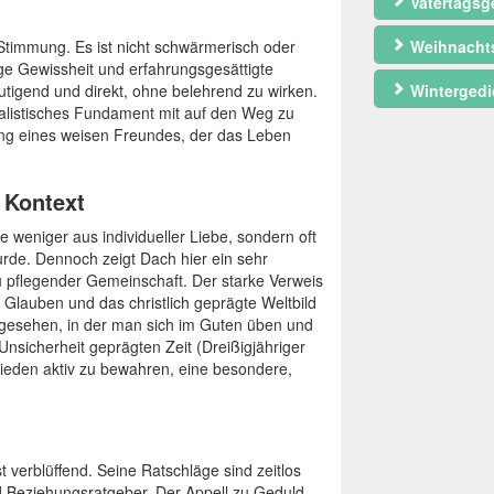
Vatertagsg
Stimmung. Es ist nicht schwärmerisch oder
Weihnacht
ge Gewissheit und erfahrungsgesättigte
mutigend und direkt, ohne belehrend zu wirken.
Wintergedi
alistisches Fundament mit auf den Weg zu
ung eines weisen Freundes, der das Leben
r Kontext
he weniger aus individueller Liebe, sondern oft
rde. Dennoch zeigt Dach hier ein sehr
u pflegender Gemeinschaft. Der starke Verweis
 Glauben und das christlich geprägte Weltbild
t gesehen, in der man sich im Guten üben und
nsicherheit geprägten Zeit (Dreißigjähriger
rieden aktiv zu bewahren, eine besondere,
t verblüffend. Seine Ratschläge sind zeitlos
d Beziehungsratgeber. Der Appell zu Geduld