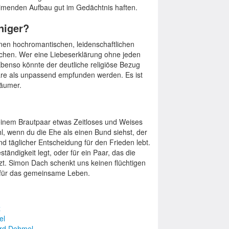
eimenden Aufbau gut im Gedächtnis haften.
niger?
inen hochromantischen, leidenschaftlichen
suchen. Wer eine Liebeserklärung ohne jeden
Ebenso könnte der deutliche religiöse Bezug
Paare als unpassend empfunden werden. Es ist
räumer.
einem Brautpaar etwas Zeitloses und Weises
l, wenn du die Ehe als einen Bund siehst, der
d täglicher Entscheidung für den Frieden lebt.
tändigkeit legt, oder für ein Paar, das die
t. Simon Dach schenkt uns keinen flüchtigen
 für das gemeinsame Leben.
z
el
ard Dehmel