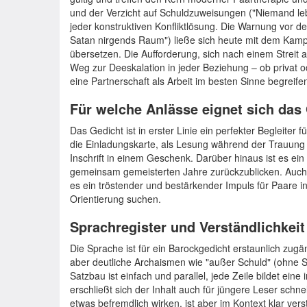
und der Verzicht auf Schuldzuweisungen ("Niemand leb
jeder konstruktiven Konfliktlösung. Die Warnung vor
Satan nirgends Raum") ließe sich heute mit dem Kampf
übersetzen. Die Aufforderung, sich nach einem Streit a
Weg zur Deeskalation in jeder Beziehung – ob privat oder
eine Partnerschaft als Arbeit im besten Sinne begreife
Für welche Anlässe eignet sich das
Das Gedicht ist in erster Linie ein perfekter Begleiter 
die Einladungskarte, als Lesung während der Trauung 
Inschrift in einem Geschenk. Darüber hinaus ist es ein
gemeinsam gemeisterten Jahre zurückzublicken. Auch
es ein tröstender und bestärkender Impuls für Paare i
Orientierung suchen.
Sprachregister und Verständlichkeit
Die Sprache ist für ein Barockgedicht erstaunlich zug
aber deutliche Archaismen wie "außer Schuld" (ohne Sc
Satzbau ist einfach und parallel, jede Zeile bildet ein
erschließt sich der Inhalt auch für jüngere Leser schne
etwas befremdlich wirken, ist aber im Kontext klar vers