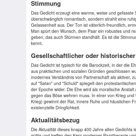
Stimmung
Das Gedicht erzeugt eine warme, weise und gefasste 
überschwänglich romantisch, sondern strahlt eine ruhi
Gelassenheit aus. Der Ton ist väterlich-freundlich, er
Man spürt den Wunsch, dem Paar ein robustes und re
geben, das auch Stürmen standhält. Es ist die Stimm
kennt.
Gesellschaftlicher oder historische
Das Gedicht ist typisch für die Barockzeit, in der die E
aus praktischen und sozialen Gründen geschlossen wu
modernes Verständnis von Partnerschaft als aktiver, z
auf "Satan" und "Schuld" spiegelt den protestantischen
der Epoche wider. Die Ehe wird als moralische Anstal
gegen das Böse wehren muss. In einer von Krieg und U
Krieg) gewinnt der Rat, innere Ruhe und häuslichen F
existenzielle Dringlichkeit.
Aktualitätsbezug
Die Aktualität dieses knapp 400 Jahre alten Gedichts is
gültig und treffen den Kern moderner Paartherapie un