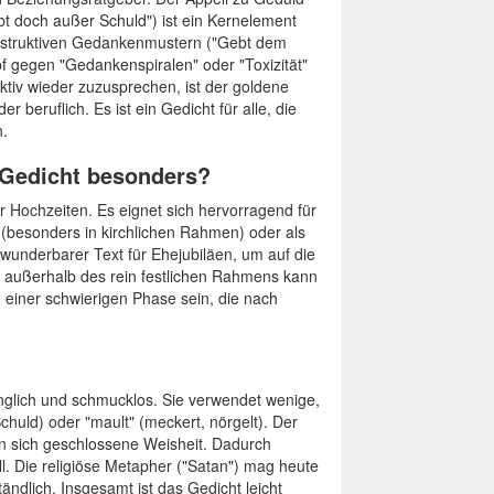
t doch außer Schuld") ist ein Kernelement
 destruktiven Gedankenmustern ("Gebt dem
 gegen "Gedankenspiralen" oder "Toxizität"
ktiv wieder zuzusprechen, ist der goldene
 beruflich. Es ist ein Gedicht für alle, die
n.
 Gedicht besonders?
für Hochzeiten. Es eignet sich hervorragend für
(besonders in kirchlichen Rahmen) oder als
 wunderbarer Text für Ehejubiläen, um auf die
 außerhalb des rein festlichen Rahmens kann
n einer schwierigen Phase sein, die nach
änglich und schmucklos. Sie verwendet wenige,
huld) oder "mault" (meckert, nörgelt). Der
e in sich geschlossene Weisheit. Dadurch
ll. Die religiöse Metapher ("Satan") mag heute
tändlich. Insgesamt ist das Gedicht leicht