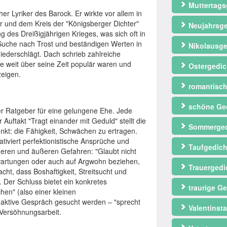
Muttertags
 Lyriker des Barock. Er wirkte vor allem in
ar und dem Kreis der "Königsberger Dichter"
Neujahrsge
 des Dreißigjährigen Krieges, was sich oft in
 Suche nach Trost und beständigen Werten in
Nikolausge
ederschlägt. Dach schrieb zahlreiche
ie weit über seine Zeit populär waren und
Ostergedic
zeigen.
romantisch
schöne Ge
er Ratgeber für eine gelungene Ehe. Jede
 Auftakt "Tragt einander mit Geduld" stellt die
Sommerged
unkt: die Fähigkeit, Schwächen zu ertragen.
tiviert perfektionistische Ansprüche und
Taufgedich
neren und äußeren Gefahren: "Glaubt nicht
rwartungen oder auch auf Argwohn beziehen,
Trauergedi
t, dass Boshaftigkeit, Streitsucht und
Der Schluss bietet ein konkretes
traurige Ge
hen" (also einer kleinen
s aktive Gespräch gesucht werden – "sprecht
Valentinst
n Versöhnungsarbeit.