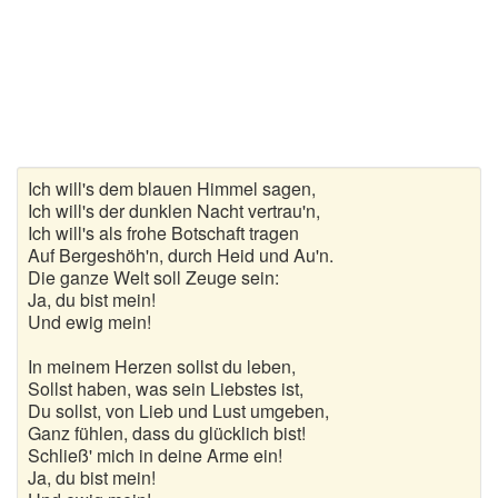
Gedichte zur goldenen Hochzeit
Gute Nacht Gedichte
Herbstgedichte
Hochzeitsgedichte
Ich will's dem blauen Himmel sagen,
Ich will's der dunklen Nacht vertrau'n,
Kindergedichte
Ich will's als frohe Botschaft tragen
Auf Bergeshöh'n, durch Heid und Au'n.
Kurze Gedichte
Die ganze Welt soll Zeuge sein:
Ja, du bist mein!
Und ewig mein!
Liebesgedichte
In meinem Herzen sollst du leben,
Lustige Gedichte
Sollst haben, was sein Liebstes ist,
Du sollst, von Lieb und Lust umgeben,
Muttertagsgedichte
Ganz fühlen, dass du glücklich bist!
Schließ' mich in deine Arme ein!
Neujahrsgedichte
Ja, du bist mein!