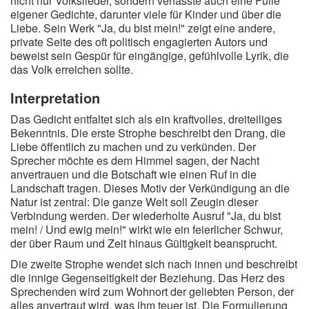
nicht nur Volkslieder, sondern verfasste auch eine Fülle
eigener Gedichte, darunter viele für Kinder und über die
Liebe. Sein Werk "Ja, du bist mein!" zeigt eine andere,
private Seite des oft politisch engagierten Autors und
beweist sein Gespür für eingängige, gefühlvolle Lyrik, die
das Volk erreichen sollte.
Interpretation
Das Gedicht entfaltet sich als ein kraftvolles, dreiteiliges
Bekenntnis. Die erste Strophe beschreibt den Drang, die
Liebe öffentlich zu machen und zu verkünden. Der
Sprecher möchte es dem Himmel sagen, der Nacht
anvertrauen und die Botschaft wie einen Ruf in die
Landschaft tragen. Dieses Motiv der Verkündigung an die
Natur ist zentral: Die ganze Welt soll Zeugin dieser
Verbindung werden. Der wiederholte Ausruf "Ja, du bist
mein! / Und ewig mein!" wirkt wie ein feierlicher Schwur,
der über Raum und Zeit hinaus Gültigkeit beansprucht.
Die zweite Strophe wendet sich nach innen und beschreibt
die innige Gegenseitigkeit der Beziehung. Das Herz des
Sprechenden wird zum Wohnort der geliebten Person, der
alles anvertraut wird, was ihm teuer ist. Die Formulierung