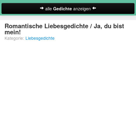
alle
Gedichte
anzeigen
zur Startseite
Romantische Liebesgedichte / Ja, du bist
mein!
Neues Gedicht eintragen
Kategorie:
Liebesgedichte
Abschiedsgedichte
Christliche Gedichte
Freundschaftsgedichte
Frühlingsgedichte
Geburtstagsgedichte
Suche
Gedichte der Romantik
Gedichte Sehnsucht
Gedichte zum Nachdenken