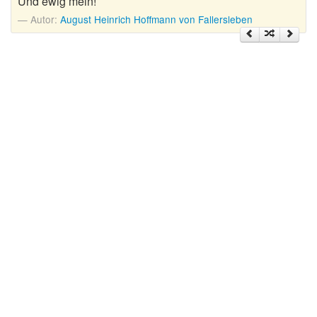
Und ewig mein!
Nikolausgedichte
Autor:
August Heinrich Hoffmann von Fallersleben
Ostergedichte
Romantische Gedichte
Schöne Gedichte
Sommergedichte
Taufgedichte
Trauergedichte
Traurige Gedichte
Valentinstag Gedichte
Vatertagsgedichte
Weihnachtsgedichte