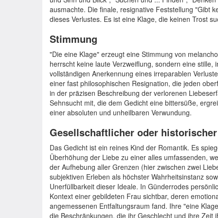
ausmachte. Die finale, resignative Feststellung "Gibt ke
dieses Verlustes. Es ist eine Klage, die keinen Trost 
Stimmung
"Die eine Klage" erzeugt eine Stimmung von melancholi
herrscht keine laute Verzweiflung, sondern eine stille, 
vollständigen Anerkennung eines irreparablen Verlust
einer fast philosophischen Resignation, die jeden oberfl
in der präzisen Beschreibung der verlorenen Liebeserf
Sehnsucht mit, die dem Gedicht eine bittersüße, ergrei
einer absoluten und unheilbaren Verwundung.
Gesellschaftlicher oder historische
Das Gedicht ist ein reines Kind der Romantik. Es spieg
Überhöhung der Liebe zu einer alles umfassenden, we
der Aufhebung aller Grenzen (hier zwischen zwei Li
subjektiven Erleben als höchster Wahrheitsinstanz sowi
Unerfüllbarkeit dieser Ideale. In Günderrodes persönli
Kontext einer gebildeten Frau sichtbar, deren emotiona
angemessenen Entfaltungsraum fand. Ihre "eine Klage" 
die Beschränkungen, die ihr Geschlecht und ihre Zeit i