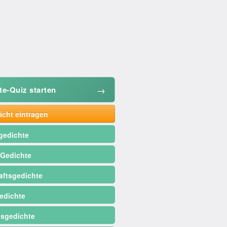
→
te-Quiz starten
cht eintragen
gedichte
 Gedichte
ftsgedichte
edichte
sgedichte