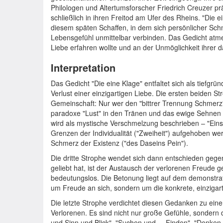
Philologen und Altertumsforscher Friedrich Creuzer pr
schließlich in ihren Freitod am Ufer des Rheins. "Die 
diesem späten Schaffen, in dem sich persönlicher Sch
Lebensgefühl unmittelbar verbinden. Das Gedicht atmet 
Liebe erfahren wollte und an der Unmöglichkeit ihrer d
Interpretation
Das Gedicht "Die eine Klage" entfaltet sich als tiefgr
Verlust einer einzigartigen Liebe. Die ersten beiden S
Gemeinschaft: Nur wer den "bittrer Trennung Schmerz
paradoxe "Lust" in den Tränen und das ewige Sehnen d
wird als mystische Verschmelzung beschrieben – "Eins 
Grenzen der Individualität ("Zweiheit") aufgehoben w
Schmerz der Existenz ("des Daseins Pein").
Die dritte Strophe wendet sich dann entschieden gegen 
geliebt hat, ist der Austausch der verlorenen Freude
bedeutungslos. Die Betonung liegt auf dem demonstrati
um Freude an sich, sondern um die konkrete, einziga
Die letzte Strophe verdichtet diesen Gedanken zu ein
Verlorenen. Es sind nicht nur große Gefühle, sondern
und Sinn und Blick", "Suchen und ... Finden", "Denke