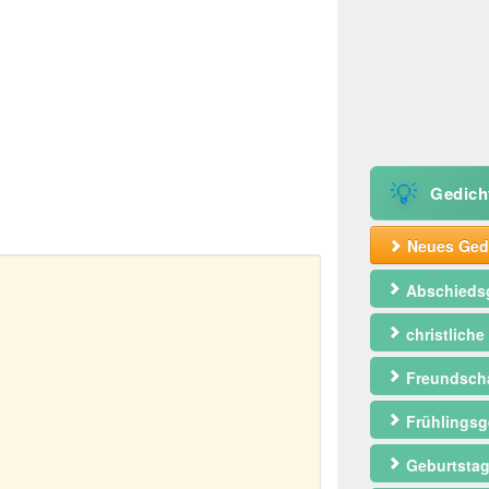
💡
Gedich
Neues Gedi
Abschieds
christliche
Freundscha
Frühlingsg
Geburtstag