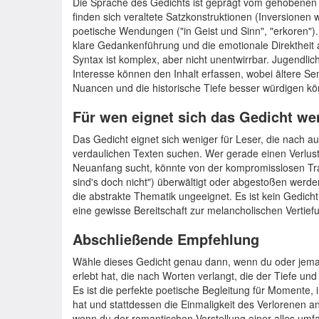
Die Sprache des Gedichts ist geprägt vom gehobenen 
finden sich veraltete Satzkonstruktionen (Inversionen 
poetische Wendungen ("in Geist und Sinn", "erkoren")
klare Gedankenführung und die emotionale Direktheit a
Syntax ist komplex, aber nicht unentwirrbar. Jugendli
Interesse können den Inhalt erfassen, wobei ältere Se
Nuancen und die historische Tiefe besser würdigen k
Für wen eignet sich das Gedicht we
Das Gedicht eignet sich weniger für Leser, die nach a
verdaulichen Texten suchen. Wer gerade einen Verlust e
Neuanfang sucht, könnte von der kompromisslosen Tr
sind's doch nicht") überwältigt oder abgestoßen werde
die abstrakte Thematik ungeeignet. Es ist kein Gedicht
eine gewisse Bereitschaft zur melancholischen Vertief
Abschließende Empfehlung
Wähle dieses Gedicht genau dann, wenn du oder jeman
erlebt hat, die nach Worten verlangt, die der Tiefe un
Es ist die perfekte poetische Begleitung für Momente, 
hat und stattdessen die Einmaligkeit des Verlorenen 
wenn du der romantischen Vorstellung einer alles um