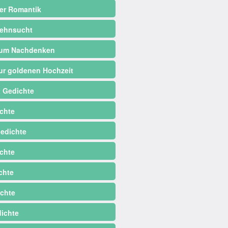
er Romantik
ehnsucht
zum Nachdenken
ur goldenen Hochzeit
 Gedichte
chte
edichte
chte
chte
chte
dichte