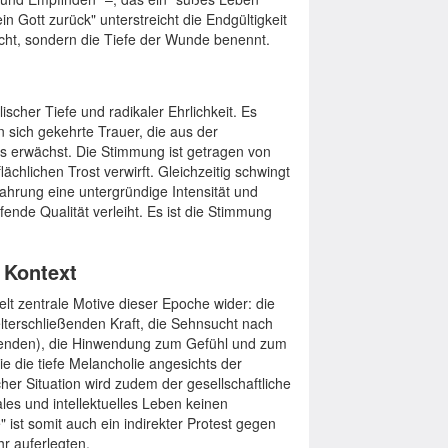
in Gott zurück" unterstreicht die Endgültigkeit
sucht, sondern die Tiefe der Wunde benennt.
scher Tiefe und radikaler Ehrlichkeit. Es
in sich gekehrte Trauer, die aus der
es erwächst. Die Stimmung ist getragen von
ächlichen Trost verwirft. Gleichzeitig schwingt
ahrung eine untergründige Intensität und
fende Qualität verleiht. Es ist die Stimmung
r Kontext
elt zentrale Motive dieser Epoche wider: die
lterschließenden Kraft, die Sehnsucht nach
ebenden), die Hinwendung zum Gefühl und zum
e die tiefe Melancholie angesichts der
cher Situation wird zudem der gesellschaftliche
les und intellektuelles Leben keinen
ist somit auch ein indirekter Protest gegen
hr auferlegten.