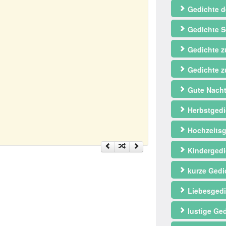
Gedichte d
Gedichte S
Gedichte 
Gedichte z
Gute Nacht
Herbstgedi
Hochzeitsg
Kindergedi
kurze Gedi
Liebesgedi
lustige Ge