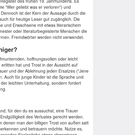
Register des frühen 19. Jahrhunderts. Es
wie "Wer geliebt was er verloren") und
. Dennoch ist der Kern der Aussage durch die
uch für heutige Leser gut zugänglich. Die
che und Erwachsene mit etwas literarischem
mester oder literaturbegeisterte Menschen die
önnen. Fremdwörter werden nicht verwendet.
niger?
ufmunternden, hoffnungsvollen oder leicht
rlitten hat und Trost in der Aussicht auf
auer und der Ablehnung jeden Ersatzes ("Jene
n. Auch für junge Kinder ist die Sprache und
 der leichten Unterhaltung, sondern fordert
ung.
d, für den du es aussuchst, eine Trauer
d Endgültigkeit des Verlustes gerecht werden.
in denen man den billigen Trost von außen satt
anerkennen und betrauern möchte. Nutze es,
fassenden Seelenliebe etwas abgewinnen