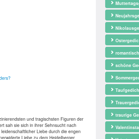
Muttertags
Neujahrsge
Nikolausge
Ostergedic
romantisch
schöne Ge
Sommerged
nders?
Taufgedich
Trauergedi
traurige Ge
zinierendsten und tragischsten Figuren der
t sah sie sich in ihrer Sehnsucht nach
Valentinst
d leidenschaftlicher Liebe durch die engen
 unerwiderte Liebe zu dem Heidelberger