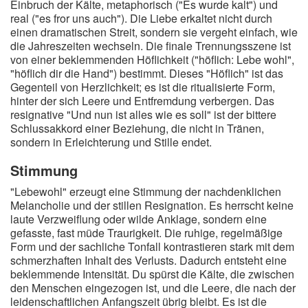
Einbruch der Kälte, metaphorisch ("Es wurde kalt") und
real ("es fror uns auch"). Die Liebe erkaltet nicht durch
einen dramatischen Streit, sondern sie vergeht einfach, wie
die Jahreszeiten wechseln. Die finale Trennungsszene ist
von einer beklemmenden Höflichkeit ("höflich: Lebe wohl",
"höflich dir die Hand") bestimmt. Dieses "Höflich" ist das
Gegenteil von Herzlichkeit; es ist die ritualisierte Form,
hinter der sich Leere und Entfremdung verbergen. Das
resignative "Und nun ist alles wie es soll" ist der bittere
Schlussakkord einer Beziehung, die nicht in Tränen,
sondern in Erleichterung und Stille endet.
Stimmung
"Lebewohl" erzeugt eine Stimmung der nachdenklichen
Melancholie und der stillen Resignation. Es herrscht keine
laute Verzweiflung oder wilde Anklage, sondern eine
gefasste, fast müde Traurigkeit. Die ruhige, regelmäßige
Form und der sachliche Tonfall kontrastieren stark mit dem
schmerzhaften Inhalt des Verlusts. Dadurch entsteht eine
beklemmende Intensität. Du spürst die Kälte, die zwischen
den Menschen eingezogen ist, und die Leere, die nach der
leidenschaftlichen Anfangszeit übrig bleibt. Es ist die