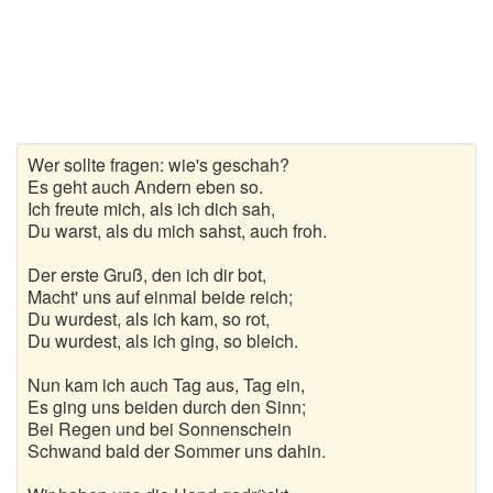
Gedichte zur goldenen Hochzeit
Gute Nacht Gedichte
Herbstgedichte
Wer sollte fragen: wie's geschah?
Hochzeitsgedichte
Es geht auch Andern eben so.
Ich freute mich, als ich dich sah,
Kindergedichte
Du warst, als du mich sahst, auch froh.
Kurze Gedichte
Der erste Gruß, den ich dir bot,
Macht' uns auf einmal beide reich;
Du wurdest, als ich kam, so rot,
Liebesgedichte
Du wurdest, als ich ging, so bleich.
Lustige Gedichte
Nun kam ich auch Tag aus, Tag ein,
Es ging uns beiden durch den Sinn;
Muttertagsgedichte
Bei Regen und bei Sonnenschein
Schwand bald der Sommer uns dahin.
Neujahrsgedichte