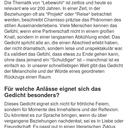
Die Thematik von "Lebewohl" ist zeitlos und heute so
relevant wie vor 200 Jahren. In einer Zeit, in der
Beziehungen oft als "Projekt" oder "Reise" betrachtet
werden, beschreibt Chamisso präzise das Phänomen des
stillen Auseinanderlebens. Viele Menschen kennen das
Gefühl, wenn eine Partnerschaft nicht in einem großen
Knall, sondern in einer langsamen Abkühlung endet. Das
Gedicht spricht alle an, die einen Abschied erlebt haben,
der nicht dramatisch, sondern leise und unspektakulär war.
Es validiert das Gefühl, dass etwas zu Ende gehen kann,
ohne dass jemand ein "Schuldiger" ist – manchmal ist es
einfach so. In unserer schnelllebigen Welt gibt das Gedicht
der Melancholie und der Würde eines geordneten
Rückzugs einen Raum.
Für welche Anlässe eignet sich das
Gedicht besonders?
Dieses Gedicht eignet sich nicht für fröhliche Feiern,
sondern für Momente des Innehaltens und der Reflexion.
Du könntest es zur Sprache bringen, wenn du über
vergangene Beziehungen nachdenkst, sei es in Liebe oder
Freundschaft. Es passt gut in einen literarischen Zyklus