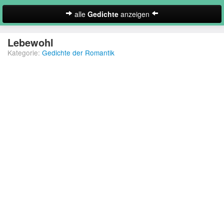
alle
Gedichte
anzeigen
zur Startseite
Lebewohl
Kategorie:
Gedichte der Romantik
Neues Gedicht eintragen
Abschiedsgedichte
Christliche Gedichte
Freundschaftsgedichte
Frühlingsgedichte
Geburtstagsgedichte
Suche
Gedichte der Romantik
Gedichte Sehnsucht
Gedichte zum Nachdenken