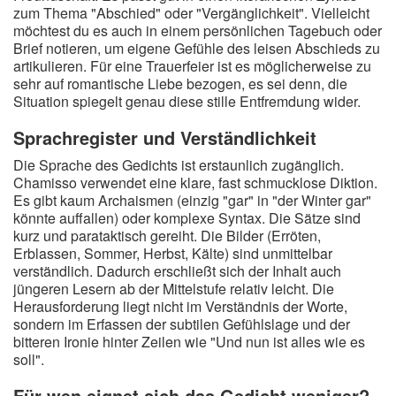
zum Thema "Abschied" oder "Vergänglichkeit". Vielleicht
möchtest du es auch in einem persönlichen Tagebuch oder
Brief notieren, um eigene Gefühle des leisen Abschieds zu
artikulieren. Für eine Trauerfeier ist es möglicherweise zu
sehr auf romantische Liebe bezogen, es sei denn, die
Situation spiegelt genau diese stille Entfremdung wider.
Sprachregister und Verständlichkeit
Die Sprache des Gedichts ist erstaunlich zugänglich.
Chamisso verwendet eine klare, fast schmucklose Diktion.
Es gibt kaum Archaismen (einzig "gar" in "der Winter gar"
könnte auffallen) oder komplexe Syntax. Die Sätze sind
kurz und parataktisch gereiht. Die Bilder (Erröten,
Erblassen, Sommer, Herbst, Kälte) sind unmittelbar
verständlich. Dadurch erschließt sich der Inhalt auch
jüngeren Lesern ab der Mittelstufe relativ leicht. Die
Herausforderung liegt nicht im Verständnis der Worte,
sondern im Erfassen der subtilen Gefühlslage und der
bitteren Ironie hinter Zeilen wie "Und nun ist alles wie es
soll".
Für wen eignet sich das Gedicht weniger?