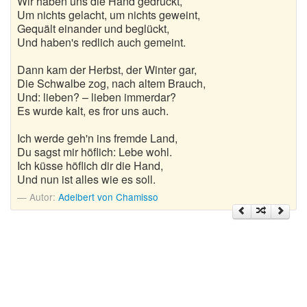
Wir haben uns die Hand gedrückt,
Nikolausgedichte
Um nichts gelacht, um nichts geweint,
Gequält einander und beglückt,
Ostergedichte
Und haben's redlich auch gemeint.
Romantische Gedichte
Dann kam der Herbst, der Winter gar,
Die Schwalbe zog, nach altem Brauch,
Schöne Gedichte
Und: lieben? – lieben immerdar?
Es wurde kalt, es fror uns auch.
Sommergedichte
Ich werde geh'n ins fremde Land,
Taufgedichte
Du sagst mir höflich: Lebe wohl.
Ich küsse höflich dir die Hand,
Und nun ist alles wie es soll.
Trauergedichte
Autor:
Adelbert von Chamisso
Traurige Gedichte
Valentinstag Gedichte
Vatertagsgedichte
Weihnachtsgedichte