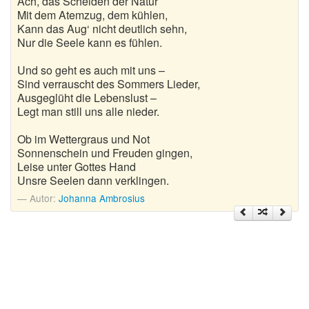
Ach, das Scheiden der Natur
Nikolausgedichte
Mit dem Atemzug, dem kühlen,
Kann das Aug‘ nicht deutlich sehn,
Ostergedichte
Nur die Seele kann es fühlen.
Romantische Gedichte
Und so geht es auch mit uns –
Sind verrauscht des Sommers Lieder,
Schöne Gedichte
Ausgeglüht die Lebenslust –
Legt man still uns alle nieder.
Sommergedichte
Ob im Wettergraus und Not
Taufgedichte
Sonnenschein und Freuden gingen,
Leise unter Gottes Hand
Unsre Seelen dann verklingen.
Trauergedichte
Autor:
Johanna Ambrosius
Traurige Gedichte
Valentinstag Gedichte
Vatertagsgedichte
Weihnachtsgedichte