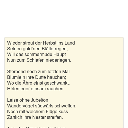
Gedichte zur goldenen Hochzeit
Gute Nacht Gedichte
Herbstgedichte
Wieder streut der Herbst ins Land
Hochzeitsgedichte
Seinen gold’nen Blätterregen,
Will das sommermüde Haupt
Kindergedichte
Nun zum Schlafen niederlegen.
Kurze Gedichte
Sterbend noch zum letzten Mal
Blümlein ihre Düfte hauchen;
Wo die Ähre einst geschwankt,
Liebesgedichte
Hirtenfeuer einsam rauchen.
Lustige Gedichte
Leise ohne Jubelton
Wandervögel südwärts schweifen,
Muttertagsgedichte
Noch mit weichem Flügelkuss
Zärtlich ihre Nester streifen.
Neujahrsgedichte