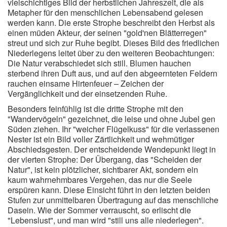
vielschichtiges Bild der herbstlichen Jahreszeit, die als
Metapher für den menschlichen Lebensabend gelesen
werden kann. Die erste Strophe beschreibt den Herbst als
einen müden Akteur, der seinen "gold'nen Blätterregen"
streut und sich zur Ruhe begibt. Dieses Bild des friedlichen
Niederlegens leitet über zu den weiteren Beobachtungen:
Die Natur verabschiedet sich still. Blumen hauchen
sterbend ihren Duft aus, und auf den abgeernteten Feldern
rauchen einsame Hirtenfeuer – Zeichen der
Vergänglichkeit und der einsetzenden Ruhe.
Besonders feinfühlig ist die dritte Strophe mit den
"Wandervögeln" gezeichnet, die leise und ohne Jubel gen
Süden ziehen. Ihr "weicher Flügelkuss" für die verlassenen
Nester ist ein Bild voller Zärtlichkeit und wehmütiger
Abschiedsgesten. Der entscheidende Wendepunkt liegt in
der vierten Strophe: Der Übergang, das "Scheiden der
Natur", ist kein plötzlicher, sichtbarer Akt, sondern ein
kaum wahrnehmbares Vergehen, das nur die Seele
erspüren kann. Diese Einsicht führt in den letzten beiden
Stufen zur unmittelbaren Übertragung auf das menschliche
Dasein. Wie der Sommer verrauscht, so erlischt die
"Lebenslust", und man wird "still uns alle niederlegen".