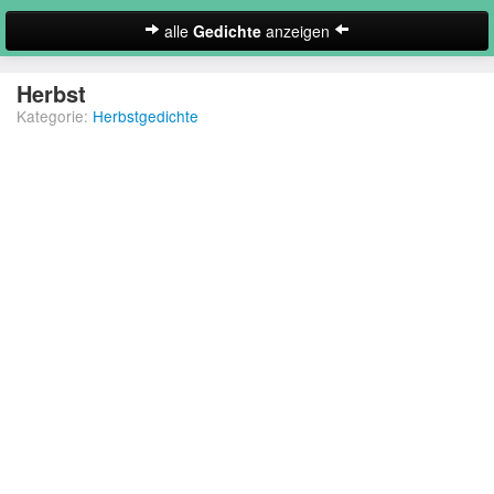
alle
Gedichte
anzeigen
zur Startseite
Herbst
Kategorie:
Herbstgedichte
Neues Gedicht eintragen
Abschiedsgedichte
Christliche Gedichte
Freundschaftsgedichte
Frühlingsgedichte
Geburtstagsgedichte
Suche
Gedichte der Romantik
Gedichte Sehnsucht
Gedichte zum Nachdenken