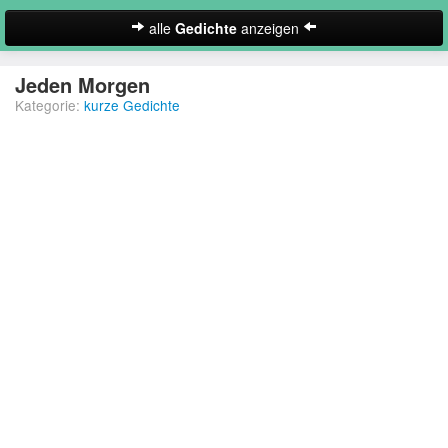
alle
Gedichte
anzeigen
zur Startseite
Jeden Morgen
Kategorie:
kurze Gedichte
Neues Gedicht eintragen
Abschiedsgedichte
Christliche Gedichte
Freundschaftsgedichte
Frühlingsgedichte
Geburtstagsgedichte
Suche
Gedichte der Romantik
Gedichte Sehnsucht
Gedichte zum Nachdenken