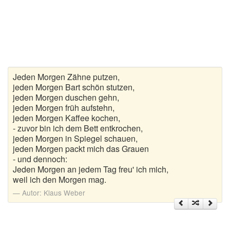
Gedichte zur goldenen Hochzeit
Gute Nacht Gedichte
Herbstgedichte
Jeden Morgen Zähne putzen,
Hochzeitsgedichte
jeden Morgen Bart schön stutzen,
jeden Morgen duschen gehn,
Kindergedichte
jeden Morgen früh aufstehn,
jeden Morgen Kaffee kochen,
Kurze Gedichte
- zuvor bin ich dem Bett entkrochen,
jeden Morgen in Spiegel schauen,
jeden Morgen packt mich das Grauen
Liebesgedichte
- und dennoch:
Jeden Morgen an jedem Tag freu' ich mich,
Lustige Gedichte
weil ich den Morgen mag.
Muttertagsgedichte
Autor:
Klaus Weber
Neujahrsgedichte