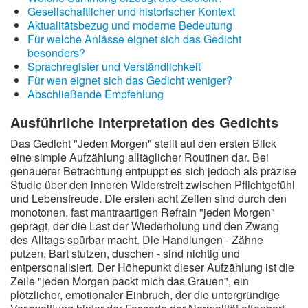
Gesellschaftlicher und historischer Kontext
Wintergedichte
Aktualitätsbezug und moderne Bedeutung
Für welche Anlässe eignet sich das Gedicht
Dichter
besonders?
Sprachregister und Verständlichkeit
Gedichte-Quiz
Für wen eignet sich das Gedicht weniger?
Abschließende Empfehlung
Zufallsgedicht
Ausführliche Interpretation des Gedichts
Das Gedicht "Jeden Morgen" stellt auf den ersten Blick
eine simple Aufzählung alltäglicher Routinen dar. Bei
genauerer Betrachtung entpuppt es sich jedoch als präzise
Studie über den inneren Widerstreit zwischen Pflichtgefühl
und Lebensfreude. Die ersten acht Zeilen sind durch den
monotonen, fast mantraartigen Refrain "jeden Morgen"
geprägt, der die Last der Wiederholung und den Zwang
des Alltags spürbar macht. Die Handlungen - Zähne
putzen, Bart stutzen, duschen - sind nichtig und
entpersonalisiert. Der Höhepunkt dieser Aufzählung ist die
Zeile "jeden Morgen packt mich das Grauen", ein
plötzlicher, emotionaler Einbruch, der die untergründige