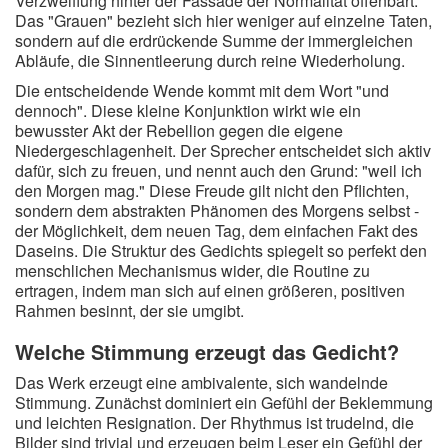
Verzweiflung hinter der Fassade der Normalität offenbart.
Das "Grauen" bezieht sich hier weniger auf einzelne Taten,
sondern auf die erdrückende Summe der immergleichen
Abläufe, die Sinnentleerung durch reine Wiederholung.
Die entscheidende Wende kommt mit dem Wort "und
dennoch". Diese kleine Konjunktion wirkt wie ein
bewusster Akt der Rebellion gegen die eigene
Niedergeschlagenheit. Der Sprecher entscheidet sich aktiv
dafür, sich zu freuen, und nennt auch den Grund: "weil ich
den Morgen mag." Diese Freude gilt nicht den Pflichten,
sondern dem abstrakten Phänomen des Morgens selbst -
der Möglichkeit, dem neuen Tag, dem einfachen Fakt des
Daseins. Die Struktur des Gedichts spiegelt so perfekt den
menschlichen Mechanismus wider, die Routine zu
ertragen, indem man sich auf einen größeren, positiven
Rahmen besinnt, der sie umgibt.
Welche Stimmung erzeugt das Gedicht?
Das Werk erzeugt eine ambivalente, sich wandelnde
Stimmung. Zunächst dominiert ein Gefühl der Beklemmung
und leichten Resignation. Der Rhythmus ist trudelnd, die
Bilder sind trivial und erzeugen beim Leser ein Gefühl der