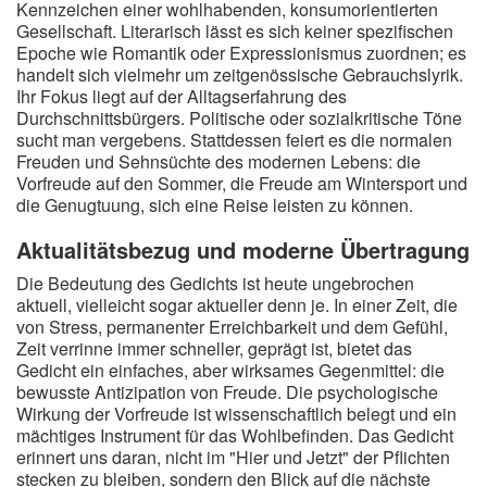
Kennzeichen einer wohlhabenden, konsumorientierten
Gesellschaft. Literarisch lässt es sich keiner spezifischen
Epoche wie Romantik oder Expressionismus zuordnen; es
handelt sich vielmehr um zeitgenössische Gebrauchslyrik.
Ihr Fokus liegt auf der Alltagserfahrung des
Durchschnittsbürgers. Politische oder sozialkritische Töne
sucht man vergebens. Stattdessen feiert es die normalen
Freuden und Sehnsüchte des modernen Lebens: die
Vorfreude auf den Sommer, die Freude am Wintersport und
die Genugtuung, sich eine Reise leisten zu können.
Aktualitätsbezug und moderne Übertragung
Die Bedeutung des Gedichts ist heute ungebrochen
aktuell, vielleicht sogar aktueller denn je. In einer Zeit, die
von Stress, permanenter Erreichbarkeit und dem Gefühl,
Zeit verrinne immer schneller, geprägt ist, bietet das
Gedicht ein einfaches, aber wirksames Gegenmittel: die
bewusste Antizipation von Freude. Die psychologische
Wirkung der Vorfreude ist wissenschaftlich belegt und ein
mächtiges Instrument für das Wohlbefinden. Das Gedicht
erinnert uns daran, nicht im "Hier und Jetzt" der Pflichten
stecken zu bleiben, sondern den Blick auf die nächste