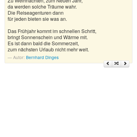
Zu Weihnachten, zum Neuen Jahr,
Nikolausgedichte
da werden solche Träume wahr.
Die Reiseagenturen dann
Ostergedichte
für jeden bieten sie was an.
Romantische Gedichte
Das Frühjahr kommt im schnellen Schritt,
bringt Sonnenschein und Wärme mit.
Schöne Gedichte
Es ist dann bald die Sommerzeit,
zum nächsten Urlaub nicht mehr weit.
Sommergedichte
Autor:
Bernhard Dinges
Taufgedichte
Trauergedichte
Traurige Gedichte
Valentinstag Gedichte
Vatertagsgedichte
Weihnachtsgedichte