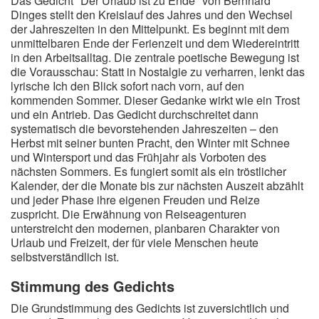
Das Gedicht "Der Urlaub ist zu Ende" von Bernhard
Dinges stellt den Kreislauf des Jahres und den Wechsel
der Jahreszeiten in den Mittelpunkt. Es beginnt mit dem
unmittelbaren Ende der Ferienzeit und dem Wiedereintritt
in den Arbeitsalltag. Die zentrale poetische Bewegung ist
die Vorausschau: Statt in Nostalgie zu verharren, lenkt das
lyrische Ich den Blick sofort nach vorn, auf den
kommenden Sommer. Dieser Gedanke wirkt wie ein Trost
und ein Antrieb. Das Gedicht durchschreitet dann
systematisch die bevorstehenden Jahreszeiten – den
Herbst mit seiner bunten Pracht, den Winter mit Schnee
und Wintersport und das Frühjahr als Vorboten des
nächsten Sommers. Es fungiert somit als ein tröstlicher
Kalender, der die Monate bis zur nächsten Auszeit abzählt
und jeder Phase ihre eigenen Freuden und Reize
zuspricht. Die Erwähnung von Reiseagenturen
unterstreicht den modernen, planbaren Charakter von
Urlaub und Freizeit, der für viele Menschen heute
selbstverständlich ist.
Stimmung des Gedichts
Die Grundstimmung des Gedichts ist zuversichtlich und