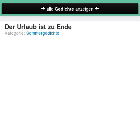
alle
Gedichte
anzeigen
zur Startseite
Der Urlaub ist zu Ende
Kategorie:
Sommergedichte
Neues Gedicht eintragen
Abschiedsgedichte
Christliche Gedichte
Freundschaftsgedichte
Frühlingsgedichte
Geburtstagsgedichte
Suche
Gedichte der Romantik
Gedichte Sehnsucht
Gedichte zum Nachdenken