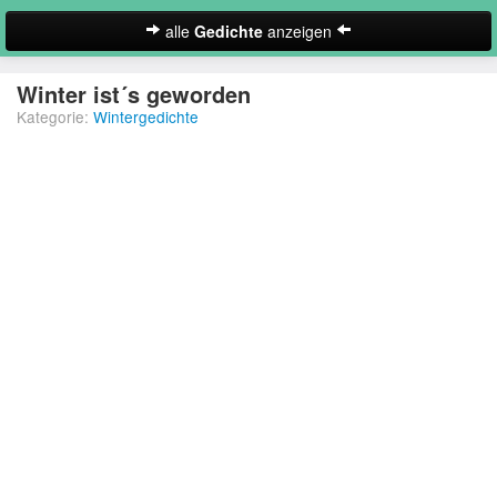
alle
Gedichte
anzeigen
zur Startseite
Winter ist´s geworden
Kategorie:
Wintergedichte
Neues Gedicht eintragen
Abschiedsgedichte
Christliche Gedichte
Freundschaftsgedichte
Frühlingsgedichte
Geburtstagsgedichte
Suche
Gedichte der Romantik
Gedichte Sehnsucht
Gedichte zum Nachdenken