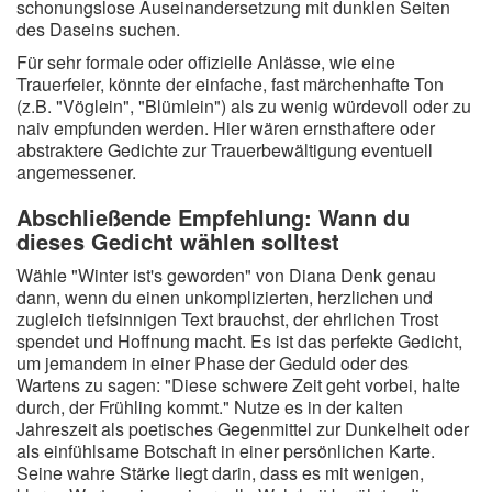
schonungslose Auseinandersetzung mit dunklen Seiten
des Daseins suchen.
Für sehr formale oder offizielle Anlässe, wie eine
Trauerfeier, könnte der einfache, fast märchenhafte Ton
(z.B. "Vöglein", "Blümlein") als zu wenig würdevoll oder zu
naiv empfunden werden. Hier wären ernsthaftere oder
abstraktere Gedichte zur Trauerbewältigung eventuell
angemessener.
Abschließende Empfehlung: Wann du
dieses Gedicht wählen solltest
Wähle "Winter ist's geworden" von Diana Denk genau
dann, wenn du einen unkomplizierten, herzlichen und
zugleich tiefsinnigen Text brauchst, der ehrlichen Trost
spendet und Hoffnung macht. Es ist das perfekte Gedicht,
um jemandem in einer Phase der Geduld oder des
Wartens zu sagen: "Diese schwere Zeit geht vorbei, halte
durch, der Frühling kommt." Nutze es in der kalten
Jahreszeit als poetisches Gegenmittel zur Dunkelheit oder
als einfühlsame Botschaft in einer persönlichen Karte.
Seine wahre Stärke liegt darin, dass es mit wenigen,