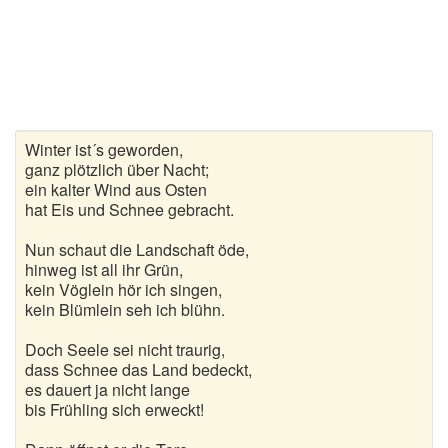
Gedichte zur goldenen Hochzeit
Gute Nacht Gedichte
Herbstgedichte
Winter ist´s geworden,
Hochzeitsgedichte
ganz plötzlich über Nacht;
ein kalter Wind aus Osten
Kindergedichte
hat Eis und Schnee gebracht.
Kurze Gedichte
Nun schaut die Landschaft öde,
hinweg ist all ihr Grün,
kein Vöglein hör ich singen,
Liebesgedichte
kein Blümlein seh ich blühn.
Lustige Gedichte
Doch Seele sei nicht traurig,
dass Schnee das Land bedeckt,
Muttertagsgedichte
es dauert ja nicht lange
bis Frühling sich erweckt!
Neujahrsgedichte