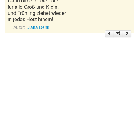
Dann öffnet er die Tore
Nikolausgedichte
für alle Groß und Klein,
und Frühling ziehet wieder
Ostergedichte
in jedes Herz hinein!
Autor:
Diana Denk
Romantische Gedichte
Schöne Gedichte
Sommergedichte
Taufgedichte
Trauergedichte
Traurige Gedichte
Valentinstag Gedichte
Vatertagsgedichte
Weihnachtsgedichte