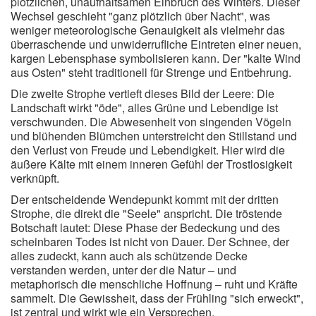
plötzlichen, unaufhaltsamen Einbruch des Winters. Dieser
Wechsel geschieht "ganz plötzlich über Nacht", was
weniger meteorologische Genauigkeit als vielmehr das
überraschende und unwiderrufliche Eintreten einer neuen,
kargen Lebensphase symbolisieren kann. Der "kalte Wind
aus Osten" steht traditionell für Strenge und Entbehrung.
Die zweite Strophe vertieft dieses Bild der Leere: Die
Landschaft wirkt "öde", alles Grüne und Lebendige ist
verschwunden. Die Abwesenheit von singenden Vögeln
und blühenden Blümchen unterstreicht den Stillstand und
den Verlust von Freude und Lebendigkeit. Hier wird die
äußere Kälte mit einem inneren Gefühl der Trostlosigkeit
verknüpft.
Der entscheidende Wendepunkt kommt mit der dritten
Strophe, die direkt die "Seele" anspricht. Die tröstende
Botschaft lautet: Diese Phase der Bedeckung und des
scheinbaren Todes ist nicht von Dauer. Der Schnee, der
alles zudeckt, kann auch als schützende Decke
verstanden werden, unter der die Natur – und
metaphorisch die menschliche Hoffnung – ruht und Kräfte
sammelt. Die Gewissheit, dass der Frühling "sich erweckt",
ist zentral und wirkt wie ein Versprechen.