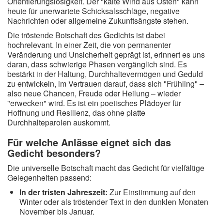
Orientierungslosigkeit. Der "kalte Wind aus Osten" kann
heute für unerwartete Schicksalsschläge, negative
Nachrichten oder allgemeine Zukunftsängste stehen.
Die tröstende Botschaft des Gedichts ist dabei
hochrelevant. In einer Zeit, die von permanenter
Veränderung und Unsicherheit geprägt ist, erinnert es uns
daran, dass schwierige Phasen vergänglich sind. Es
bestärkt in der Haltung, Durchhaltevermögen und Geduld
zu entwickeln, im Vertrauen darauf, dass sich "Frühling" –
also neue Chancen, Freude oder Heilung – wieder
"erwecken" wird. Es ist ein poetisches Plädoyer für
Hoffnung und Resilienz, das ohne platte
Durchhalteparolen auskommt.
Für welche Anlässe eignet sich das
Gedicht besonders?
Die universelle Botschaft macht das Gedicht für vielfältige
Gelegenheiten passend:
In der tristen Jahreszeit:
Zur Einstimmung auf den
Winter oder als tröstender Text in den dunklen Monaten
November bis Januar.