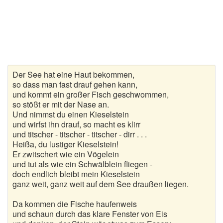
Gedichte zur goldenen Hochzeit
Gute Nacht Gedichte
Herbstgedichte
Der See hat eine Haut bekommen,
Hochzeitsgedichte
so dass man fast drauf gehen kann,
und kommt ein großer Fisch geschwommen,
Kindergedichte
so stößt er mit der Nase an.
Und nimmst du einen Kieselstein
Kurze Gedichte
und wirfst ihn drauf, so macht es klirr
und titscher - titscher - titscher - dirr . . .
Heißa, du lustiger Kieselstein!
Liebesgedichte
Er zwitschert wie ein Vögelein
und tut als wie ein Schwälblein fliegen -
Lustige Gedichte
doch endlich bleibt mein Kieselstein
ganz weit, ganz weit auf dem See draußen liegen.
Muttertagsgedichte
Da kommen die Fische haufenweis
Neujahrsgedichte
und schaun durch das klare Fenster von Eis