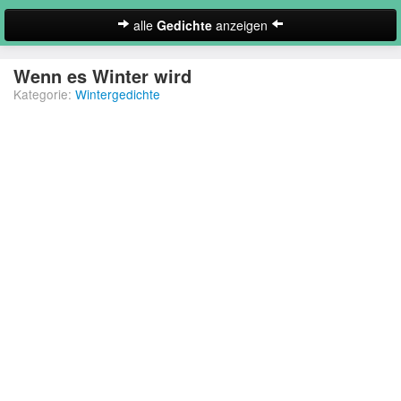
alle
Gedichte
anzeigen
zur Startseite
Wenn es Winter wird
Kategorie:
Wintergedichte
Neues Gedicht eintragen
Abschiedsgedichte
Christliche Gedichte
Freundschaftsgedichte
Frühlingsgedichte
Geburtstagsgedichte
Suche
Gedichte der Romantik
Gedichte Sehnsucht
Gedichte zum Nachdenken