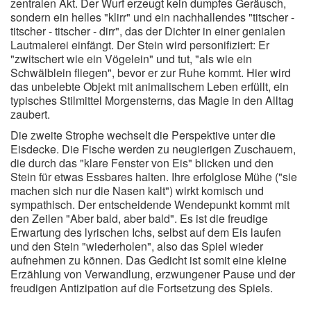
zentralen Akt. Der Wurf erzeugt kein dumpfes Geräusch,
sondern ein helles "klirr" und ein nachhallendes "titscher -
titscher - titscher - dirr", das der Dichter in einer genialen
Lautmalerei einfängt. Der Stein wird personifiziert: Er
"zwitschert wie ein Vögelein" und tut, "als wie ein
Schwälblein fliegen", bevor er zur Ruhe kommt. Hier wird
das unbelebte Objekt mit animalischem Leben erfüllt, ein
typisches Stilmittel Morgensterns, das Magie in den Alltag
zaubert.
Die zweite Strophe wechselt die Perspektive unter die
Eisdecke. Die Fische werden zu neugierigen Zuschauern,
die durch das "klare Fenster von Eis" blicken und den
Stein für etwas Essbares halten. Ihre erfolglose Mühe ("sie
machen sich nur die Nasen kalt") wirkt komisch und
sympathisch. Der entscheidende Wendepunkt kommt mit
den Zeilen "Aber bald, aber bald". Es ist die freudige
Erwartung des lyrischen Ichs, selbst auf dem Eis laufen
und den Stein "wiederholen", also das Spiel wieder
aufnehmen zu können. Das Gedicht ist somit eine kleine
Erzählung von Verwandlung, erzwungener Pause und der
freudigen Antizipation auf die Fortsetzung des Spiels.