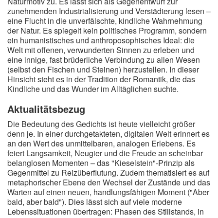
Naturmotiv zu. Es lässt sich als Gegenentwurf zur
zunehmenden Industrialisierung und Verstädterung lesen –
eine Flucht in die unverfälschte, kindliche Wahrnehmung
der Natur. Es spiegelt kein politisches Programm, sondern
ein humanistisches und anthroposophisches Ideal: die
Welt mit offenen, verwunderten Sinnen zu erleben und
eine innige, fast brüderliche Verbindung zu allen Wesen
(selbst den Fischen und Steinen) herzustellen. In dieser
Hinsicht steht es in der Tradition der Romantik, die das
Kindliche und das Wunder im Alltäglichen suchte.
Aktualitätsbezug
Die Bedeutung des Gedichts ist heute vielleicht größer
denn je. In einer durchgetakteten, digitalen Welt erinnert es
an den Wert des unmittelbaren, analogen Erlebens. Es
feiert Langsamkeit, Neugier und die Freude an scheinbar
belanglosen Momenten – das "Kieselstein"-Prinzip als
Gegenmittel zu Reizüberflutung. Zudem thematisiert es auf
metaphorischer Ebene den Wechsel der Zustände und das
Warten auf einen neuen, handlungsfähigen Moment ("Aber
bald, aber bald"). Dies lässt sich auf viele moderne
Lebenssituationen übertragen: Phasen des Stillstands, in