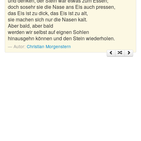
und denken, der Stein wär etwas zum Essen;
Nikolausgedichte
doch sosehr sie die Nase ans Eis auch pressen,
das Eis ist zu dick, das Eis ist zu alt,
Ostergedichte
sie machen sich nur die Nasen kalt.
Aber bald, aber bald
Romantische Gedichte
werden wir selbst auf eignen Sohlen
hinausgehn können und den Stein wiederholen.
Schöne Gedichte
Autor:
Christian Morgenstern
Sommergedichte
Taufgedichte
Trauergedichte
Traurige Gedichte
Valentinstag Gedichte
Vatertagsgedichte
Weihnachtsgedichte