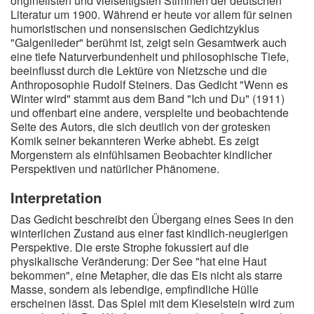
originellsten und vielseitigsten Stimmen der deutschen
Literatur um 1900. Während er heute vor allem für seinen
humoristischen und nonsensischen Gedichtzyklus
"Galgenlieder" berühmt ist, zeigt sein Gesamtwerk auch
eine tiefe Naturverbundenheit und philosophische Tiefe,
beeinflusst durch die Lektüre von Nietzsche und die
Anthroposophie Rudolf Steiners. Das Gedicht "Wenn es
Winter wird" stammt aus dem Band "Ich und Du" (1911)
und offenbart eine andere, verspielte und beobachtende
Seite des Autors, die sich deutlich von der grotesken
Komik seiner bekannteren Werke abhebt. Es zeigt
Morgenstern als einfühlsamen Beobachter kindlicher
Perspektiven und natürlicher Phänomene.
Interpretation
Das Gedicht beschreibt den Übergang eines Sees in den
winterlichen Zustand aus einer fast kindlich-neugierigen
Perspektive. Die erste Strophe fokussiert auf die
physikalische Veränderung: Der See "hat eine Haut
bekommen", eine Metapher, die das Eis nicht als starre
Masse, sondern als lebendige, empfindliche Hülle
erscheinen lässt. Das Spiel mit dem Kieselstein wird zum