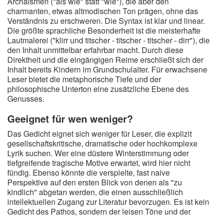
Archaismen ("als wie" statt "wie"), die aber den
charmanten, etwas altmodischen Ton prägen, ohne das
Verständnis zu erschweren. Die Syntax ist klar und linear.
Die größte sprachliche Besonderheit ist die meisterhafte
Lautmalerei ("klirr und titscher - titscher - titscher - dirr"), die
den Inhalt unmittelbar erfahrbar macht. Durch diese
Direktheit und die eingängigen Reime erschließt sich der
Inhalt bereits Kindern im Grundschulalter. Für erwachsene
Leser bietet die metaphorische Tiefe und der
philosophische Unterton eine zusätzliche Ebene des
Genusses.
Geeignet für wen weniger?
Das Gedicht eignet sich weniger für Leser, die explizit
gesellschaftskritische, dramatische oder hochkomplexe
Lyrik suchen. Wer eine düstere Winterstimmung oder
tiefgreifende tragische Motive erwartet, wird hier nicht
fündig. Ebenso könnte die verspielte, fast naive
Perspektive auf den ersten Blick von denen als "zu
kindlich" abgetan werden, die einen ausschließlich
intellektuellen Zugang zur Literatur bevorzugen. Es ist kein
Gedicht des Pathos, sondern der leisen Töne und der