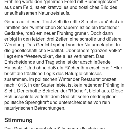
Frühling werfe den "grimmen Feind mit Blumenglocken"
aus dem Feld, ist ein kraftvolles und tröstliches Bild des
unaufhaltsamen Naturkreislaufs.
Genau auf diesen Trost zielt die dritte Strophe zunächst ab.
Inmitten der "winterlichen Schauern" ist es ein tröstlicher
Gedanke, "daß ein neuer Frühling grüne". Doch dann
erfolgt in den letzten drei Zeilen eine schroffe und düstere
Wendung. Das Gedicht springt von der Naturmetapher in
die gesellschaftliche Realität. Über einem "ganzen Volke"
liegt eine "Wetterwolke", die alles verfinstert. Das
Entscheidende und Tragische ist der abschließende
Halbsatz: "Und ohne daß ein Rächer ihm erschiene!" Hier
bricht die tröstliche Logik des Naturgleichnisses
zusammen. Im politischen Winter der Restaurationszeit
nach 1815, in der Sauter lebte, ist kein rettender Frühling in
Sicht. Der erhoffte Befreier, der "Rächer", bleibt aus. Diese
Schlusspointe verleiht dem Gedicht seine eindringliche
politische Sprengkraft und unterscheidet es von rein
naturlyrischen Betrachtungen.
Stimmung
Das Gedicht erzeugt eine Stimmung, die sich von