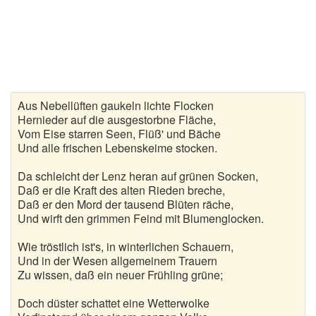
Gedichte zur goldenen Hochzeit
Gute Nacht Gedichte
Herbstgedichte
Aus Nebellüften gaukeln lichte Flocken
Hochzeitsgedichte
Hernieder auf die ausgestorbne Fläche,
Vom Eise starren Seen, Flüß' und Bäche
Kindergedichte
Und alle frischen Lebenskeime stocken.
Kurze Gedichte
Da schleicht der Lenz heran auf grünen Socken,
Daß er die Kraft des alten Rieden breche,
Daß er den Mord der tausend Blüten räche,
Liebesgedichte
Und wirft den grimmen Feind mit Blumenglocken.
Lustige Gedichte
Wie tröstlich ist's, in winterlichen Schauern,
Und in der Wesen allgemeinem Trauern
Muttertagsgedichte
Zu wissen, daß ein neuer Frühling grüne;
Neujahrsgedichte
Doch düster schattet eine Wetterwolke