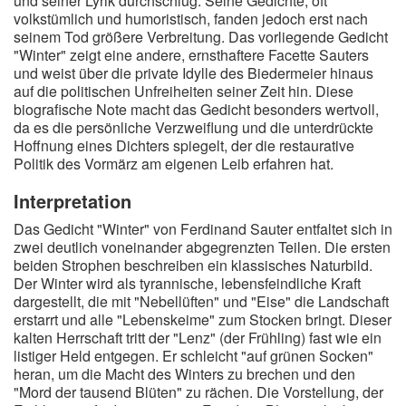
und seiner Lyrik durchschlug. Seine Gedichte, oft
volkstümlich und humoristisch, fanden jedoch erst nach
seinem Tod größere Verbreitung. Das vorliegende Gedicht
"Winter" zeigt eine andere, ernsthaftere Facette Sauters
und weist über die private Idylle des Biedermeier hinaus
auf die politischen Unfreiheiten seiner Zeit hin. Diese
biografische Note macht das Gedicht besonders wertvoll,
da es die persönliche Verzweiflung und die unterdrückte
Hoffnung eines Dichters spiegelt, der die restaurative
Politik des Vormärz am eigenen Leib erfahren hat.
Interpretation
Das Gedicht "Winter" von Ferdinand Sauter entfaltet sich in
zwei deutlich voneinander abgegrenzten Teilen. Die ersten
beiden Strophen beschreiben ein klassisches Naturbild.
Der Winter wird als tyrannische, lebensfeindliche Kraft
dargestellt, die mit "Nebellüften" und "Eise" die Landschaft
erstarrt und alle "Lebenskeime" zum Stocken bringt. Dieser
kalten Herrschaft tritt der "Lenz" (der Frühling) fast wie ein
listiger Held entgegen. Er schleicht "auf grünen Socken"
heran, um die Macht des Winters zu brechen und den
"Mord der tausend Blüten" zu rächen. Die Vorstellung, der