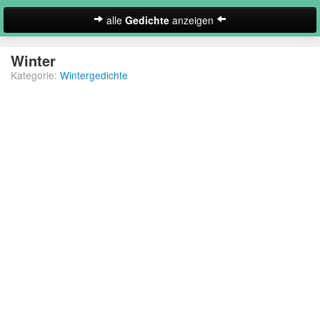
alle
Gedichte
anzeigen
zur Startseite
Winter
Kategorie:
Wintergedichte
Neues Gedicht eintragen
Abschiedsgedichte
Christliche Gedichte
Freundschaftsgedichte
Frühlingsgedichte
Geburtstagsgedichte
Suche
Gedichte der Romantik
Gedichte Sehnsucht
Gedichte zum Nachdenken