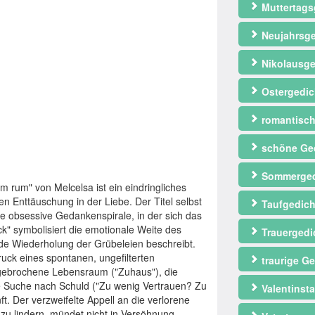
Muttertags
Neujahrsge
Nikolausge
Ostergedic
romantisch
schöne Ge
Sommerged
rum" von Melcelsa ist ein eindringliches
den Enttäuschung in der Liebe. Der Titel selbst
Taufgedich
ie obsessive Gedankenspirale, in der sich das
ck" symbolisiert die emotionale Weite des
Trauergedi
e Wiederholung der Grübeleien beschreibt.
uck eines spontanen, ungefilterten
traurige Ge
r gebrochene Lebensraum ("Zuhaus"), die
nde Suche nach Schuld ("Zu wenig Vertrauen? Zu
Valentinst
. Der verzweifelte Appell an die verlorene
zu lindern, mündet nicht in Versöhnung,