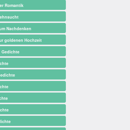
er Romantik
ehnsucht
zum Nachdenken
ur goldenen Hochzeit
 Gedichte
chte
edichte
chte
chte
chte
dichte