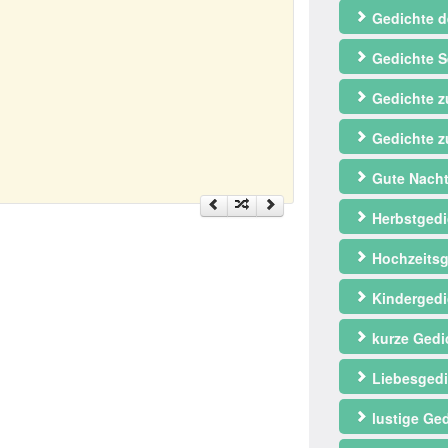
Gedichte d
Gedichte S
Gedichte 
Gedichte z
Gute Nacht
Herbstgedi
Hochzeitsg
Kindergedi
kurze Gedi
Liebesgedi
lustige Ge