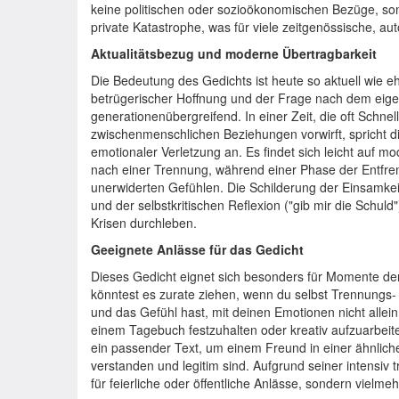
keine politischen oder sozioökonomischen Bezüge, sond
private Katastrophe, was für viele zeitgenössische, auto
Aktualitätsbezug und moderne Übertragbarkeit
Die Bedeutung des Gedichts ist heute so aktuell wie e
betrügerischer Hoffnung und der Frage nach dem eigen
generationenübergreifend. In einer Zeit, die oft Schnell
zwischenmenschlichen Beziehungen vorwirft, spricht d
emotionaler Verletzung an. Es findet sich leicht auf m
nach einer Trennung, während einer Phase der Entfr
unerwiderten Gefühlen. Die Schilderung der Einsamkeit t
und der selbstkritischen Reflexion ("gib mir die Schuld"
Krisen durchleben.
Geeignete Anlässe für das Gedicht
Dieses Gedicht eignet sich besonders für Momente der
könntest es zurate ziehen, wenn du selbst Trennungs-
und das Gefühl hast, mit deinen Emotionen nicht allein 
einem Tagebuch festzuhalten oder kreativ aufzuarbeiten
ein passender Text, um einem Freund in einer ähnliche
verstanden und legitim sind. Aufgrund seiner intensiv 
für feierliche oder öffentliche Anlässe, sondern vielme