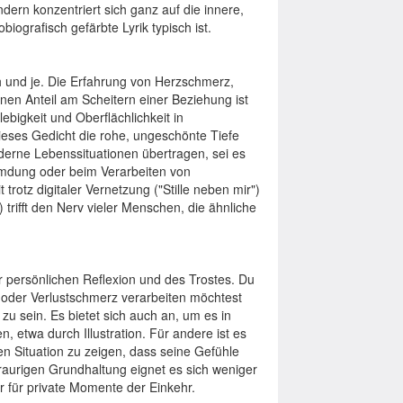
ern konzentriert sich ganz auf die innere,
biografisch gefärbte Lyrik typisch ist.
h und je. Die Erfahrung von Herzschmerz,
en Anteil am Scheitern einer Beziehung ist
lebigkeit und Oberflächlichkeit in
ieses Gedicht die rohe, ungeschönte Tiefe
oderne Lebenssituationen übertragen, sei es
emdung oder beim Verarbeiten von
rotz digitaler Vernetzung ("Stille neben mir")
) trifft den Nerv vieler Menschen, die ähnliche
 persönlichen Reflexion und des Trostes. Du
 oder Verlustschmerz verarbeiten möchtest
zu sein. Es bietet sich auch an, um es in
, etwa durch Illustration. Für andere ist es
n Situation zu zeigen, dass seine Gefühle
traurigen Grundhaltung eignet es sich weniger
hr für private Momente der Einkehr.