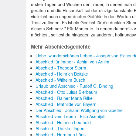
ersten Tagen und Wochen der Trauer, in denen man da
geraten und die Einsamkeit sei der einzige konstante 
vielleicht noch ungeordneten Gefühle in den Worten 
Trost zu finden. Es ist ein Gedicht für die dunklen Stund
diesem Schmerz." Für Momente, in denen du bereits w
möchtest, solltest du hingegen zu anderen, hoffnungsv
Mehr Abschiedsgedichte
Liebe, wunderschönes Leben - Joseph von Eichendo
Abschied für immer - Achim von Arnim
Abschied - Theodor Storm
Abschied - Heinrich Beitzke
Abschied - Wilhelm Busch
Urlaub und Abschied - Rudolf G. Binding
Abschied - Otto Julius Bierbaum
Abschied - Rainer Maria Rilke
Abschied - Mathilde von Bayern
Der Abschied - Johann Wolfgang von Goethe
Abschied vom Leben - Elsa Asenijeff
Abschied - Heinrich Leuthold
Abschied - Thekla Lingen
Abschied - Hermann Löns