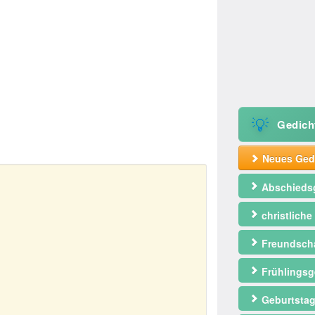
💡
Gedich
Neues Gedi
Abschieds
christliche
Freundscha
Frühlingsg
Geburtstag