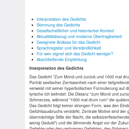
Interpretation des Gedichts
Stimmung des Gedichts
Gesellschaftlicher und historischer Kontext
Aktualitätsbezug und moderne Übertragbarkeit
Geeignete Anlässe für das Gedicht
Sprachregister und Verständlichkeit
Für wen eignet sich das Gedicht weniger?
Abschließende Empfehlung
Interpretation des Gedichts
Das Gedicht "Zum Mond und zurück und 1000 mal drum 
Porträt seelischer Zerrissenheit nach einer tiefgreifen
verweist mit seiner hyperbolischen Formulierung auf d
lyrische Ich befindet: Die Distanz "zum Mond und zurü
Schmerzes, während "1000 mal drum rum" die quälend
Das Gedicht folgt keiner strengen Form, was den Eindr
Gefühlsausbruchs verstärkt. Zentrale Motive sind de
übermächtige Stille der Nacht, die selbstzerfleische
wenig Geduld") und die lähmende Angst vor der Zukunft
Geliebte oder den verlorenen Geliebten, den Schmerz 