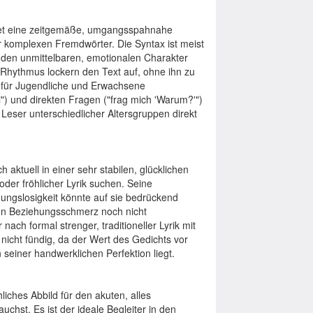
det eine zeitgemäße, umgangsspahnahe
 komplexen Fremdwörter. Die Syntax ist meist
 den unmittelbaren, emotionalen Charakter
 Rhythmus lockern den Text auf, ohne ihn zu
ht für Jugendliche und Erwachsene
i") und direkten Fragen ("frag mich 'Warum?'")
 Leser unterschiedlicher Altersgruppen direkt
 aktuell in einer sehr stabilen, glücklichen
der fröhlicher Lyrik suchen. Seine
ungslosigkeit könnte auf sie bedrückend
von Beziehungsschmerz noch nicht
nach formal strenger, traditioneller Lyrik mit
e nicht fündig, da der Wert des Gedichts vor
n seiner handwerklichen Perfektion liegt.
iches Abbild für den akuten, alles
hst. Es ist der ideale Begleiter in den