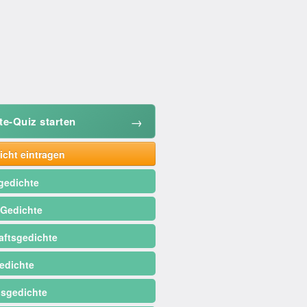
→
te-Quiz starten
cht eintragen
gedichte
 Gedichte
ftsgedichte
edichte
sgedichte