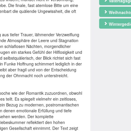
Vatertagsg
be. Die finale, fast atemlose Bitte um eine
enbart die quälende Ungewissheit, die oft
Weihnacht
Wintergedi
 aus tiefer Trauer, lähmender Verzweiflung
nde Atmosphäre der Leere und Stagnation
von schlaflosen Nächten, morgendlicher
ugen ein starkes Gefühl der Hilflosigkeit und
 selbstquälerisch, der Blick richtet sich fast
in Funke Hoffnung schimmert lediglich in der
eibt aber fragil und von der Entscheidung
ng der Ohnmacht noch unterstreicht.
n Epoche wie der Romantik zuzuordnen, obwohl
teilt. Es spiegelt vielmehr ein zeitloses,
h ein Bezug zu modernen, postromantischen
in denen emotionale Erfüllung und tiefe
esehen werden. Der komplette
ebeskummer reflektiert den hohen
igen Gesellschaft einnimmt. Der Text zeigt