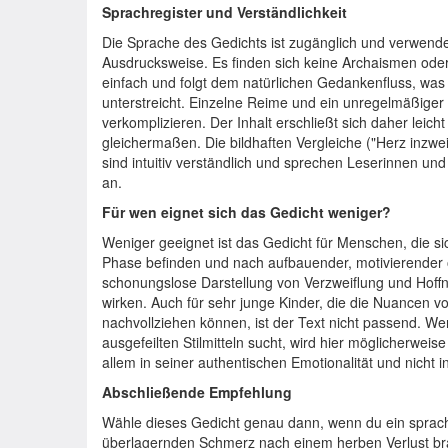
Sprachregister und Verständlichkeit
Die Sprache des Gedichts ist zugänglich und verwen
Ausdrucksweise. Es finden sich keine Archaismen oder
einfach und folgt dem natürlichen Gedankenfluss, was
unterstreicht. Einzelne Reime und ein unregelmäßiger
verkomplizieren. Der Inhalt erschließt sich daher leic
gleichermaßen. Die bildhaften Vergleiche ("Herz inzwe
sind intuitiv verständlich und sprechen Leserinnen und
an.
Für wen eignet sich das Gedicht weniger?
Weniger geeignet ist das Gedicht für Menschen, die sich
Phase befinden und nach aufbauender, motivierender o
schonungslose Darstellung von Verzweiflung und Hoffn
wirken. Auch für sehr junge Kinder, die die Nuancen 
nachvollziehen können, ist der Text nicht passend. Wer 
ausgefeilten Stilmitteln sucht, wird hier möglicherweis
allem in seiner authentischen Emotionalität und nicht i
Abschließende Empfehlung
Wähle dieses Gedicht genau dann, wenn du ein sprachl
überlagernden Schmerz nach einem herben Verlust brauc