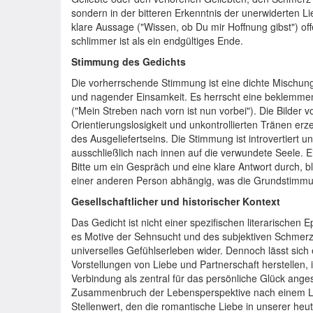
sondern in der bitteren Erkenntnis der unerwiderten Lie
klare Aussage ("Wissen, ob Du mir Hoffnung gibst") off
schlimmer ist als ein endgültiges Ende.
Stimmung des Gedichts
Die vorherrschende Stimmung ist eine dichte Mischung
und nagender Einsamkeit. Es herrscht eine beklemme
("Mein Streben nach vorn ist nun vorbei"). Die Bilder 
Orientierungslosigkeit und unkontrollierten Tränen erze
des Ausgeliefertseins. Die Stimmung ist introvertiert und
ausschließlich nach innen auf die verwundete Seele. E
Bitte um ein Gespräch und eine klare Antwort durch, bl
einer anderen Person abhängig, was die Grundstimmu
Gesellschaftlicher und historischer Kontext
Das Gedicht ist nicht einer spezifischen literarische
es Motive der Sehnsucht und des subjektiven Schmerzes 
universelles Gefühlserleben wider. Dennoch lässt sic
Vorstellungen von Liebe und Partnerschaft herstellen, 
Verbindung als zentral für das persönliche Glück ang
Zusammenbruch der Lebensperspektive nach einem Li
Stellenwert, den die romantische Liebe in unserer heut