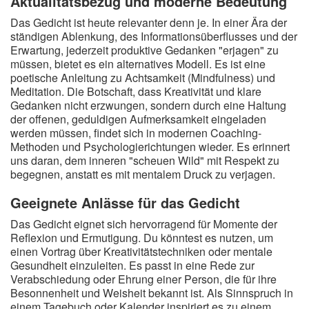
Aktualitätsbezug und moderne Bedeutung
Das Gedicht ist heute relevanter denn je. In einer Ära der
ständigen Ablenkung, des Informationsüberflusses und der
Erwartung, jederzeit produktive Gedanken "erjagen" zu
müssen, bietet es ein alternatives Modell. Es ist eine
poetische Anleitung zu Achtsamkeit (Mindfulness) und
Meditation. Die Botschaft, dass Kreativität und klare
Gedanken nicht erzwungen, sondern durch eine Haltung
der offenen, geduldigen Aufmerksamkeit eingeladen
werden müssen, findet sich in modernen Coaching-
Methoden und Psychologierichtungen wieder. Es erinnert
uns daran, dem inneren "scheuen Wild" mit Respekt zu
begegnen, anstatt es mit mentalem Druck zu verjagen.
Geeignete Anlässe für das Gedicht
Das Gedicht eignet sich hervorragend für Momente der
Reflexion und Ermutigung. Du könntest es nutzen, um
einen Vortrag über Kreativitätstechniken oder mentale
Gesundheit einzuleiten. Es passt in eine Rede zur
Verabschiedung oder Ehrung einer Person, die für ihre
Besonnenheit und Weisheit bekannt ist. Als Sinnspruch in
einem Tagebuch oder Kalender inspiriert es zu einem