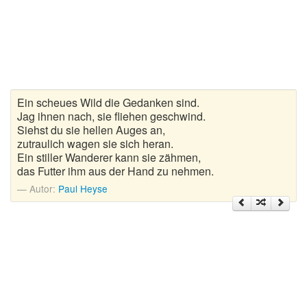
Gedichte zur goldenen Hochzeit
Gute Nacht Gedichte
Herbstgedichte
Ein scheues Wild die Gedanken sind.
Hochzeitsgedichte
Jag ihnen nach, sie fliehen geschwind.
Siehst du sie hellen Auges an,
Kindergedichte
zutraulich wagen sie sich heran.
Ein stiller Wanderer kann sie zähmen,
Kurze Gedichte
das Futter ihm aus der Hand zu nehmen.
Autor:
Paul Heyse
Liebesgedichte
Lustige Gedichte
Muttertagsgedichte
Neujahrsgedichte