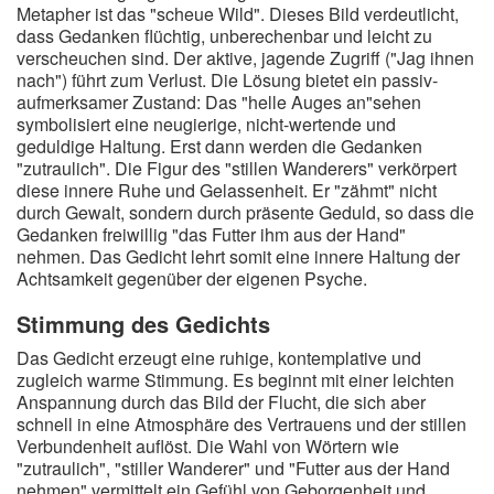
Metapher ist das "scheue Wild". Dieses Bild verdeutlicht,
dass Gedanken flüchtig, unberechenbar und leicht zu
verscheuchen sind. Der aktive, jagende Zugriff ("Jag ihnen
nach") führt zum Verlust. Die Lösung bietet ein passiv-
aufmerksamer Zustand: Das "helle Auges an"sehen
symbolisiert eine neugierige, nicht-wertende und
geduldige Haltung. Erst dann werden die Gedanken
"zutraulich". Die Figur des "stillen Wanderers" verkörpert
diese innere Ruhe und Gelassenheit. Er "zähmt" nicht
durch Gewalt, sondern durch präsente Geduld, so dass die
Gedanken freiwillig "das Futter ihm aus der Hand"
nehmen. Das Gedicht lehrt somit eine innere Haltung der
Achtsamkeit gegenüber der eigenen Psyche.
Stimmung des Gedichts
Das Gedicht erzeugt eine ruhige, kontemplative und
zugleich warme Stimmung. Es beginnt mit einer leichten
Anspannung durch das Bild der Flucht, die sich aber
schnell in eine Atmosphäre des Vertrauens und der stillen
Verbundenheit auflöst. Die Wahl von Wörtern wie
"zutraulich", "stiller Wanderer" und "Futter aus der Hand
nehmen" vermittelt ein Gefühl von Geborgenheit und