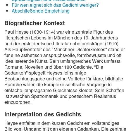
Für wen eignet sich das Gedicht weniger?
Wintergedichte
Abschließende Empfehlung
Dichter
Biografischer Kontext
Paul Heyse (1830-1914) war eine zentrale Figur des
Gedichte-Quiz
literarischen Lebens im München des 19. Jahrhunderts
und der erste deutsche Literaturnobelpreisträger (1910).
Zufallsgedicht
Als Hauptvertreter des "Münchner Dichterkreises" stand er
für eine ästhetisch anspruchsvolle, formbewusste und oft
idealisierende Kunst. Sein umfangreiches Werk umfasst
Romane, Novellen und über 180 Gedichte. "Die
Gedanken" spiegelt Heyses feinsinnige
Beobachtungsgabe und seine Vorliebe für klare, bildhafte
Sprache wider, die komplexe seelische Vorgänge in
einfache, einprägsame Gleichnisse kleidet. Sein Schaffen
ist zwischen Spätromantik und poetischem Realismus
einzuordnen.
Interpretation des Gedichts
Heyse entfaltet in dem kurzen Gedicht ein vollständiges
Bild vom Umgang mit den eigenen Gedanken. Die zentrale