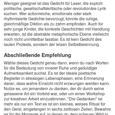
Weniger geeignet ist das Gedicht für Leser, die explizit
politische, gesellschaftskritische oder revolutionäre Lyrik
suchen. Wer actionreiche, emotionale oder stark
rhythmisierte Gedichte bevorzugt, könnte die ruhige,
gleichmäßige Diktion als zu zahm empfinden. Auch für
sehr junge Kinder, die konkrete Geschichten mit Handlung
erwarten, ist die abstrakte metaphorische Ebene vielleicht
noch nicht unmittelbar fassbar. Es ist kein Gedicht des
lauten Protests, sondern der leisen Selbstbesinnung.
Abschließende Empfehlung
Wähle dieses Gedicht genau dann, wenn du nach Worten
für die Bedeutung von innerer Ruhe und geduldiger
Aufmerksamkeit suchst. Es ist der ideale poetische
Begleiter in stressigen Lebensphasen, eine Erinnerung
daran, dass wahre Einsicht nicht erzwungen werden kann.
Nutze es, um jemandem zu danken, der dir durch seine
gelassene Art ein Vorbild war, oder um einen Workshop
zur kreativen Arbeit einzustimmen. "Die Gedanken" ist
mehr als nur ein Text es ist ein kleines, weises Ritual für
den Geist, eingefangen in sechs zeitlosen Zeilen. Bewahre
es für die Momente auf, in denen du dem scheuen Wild in