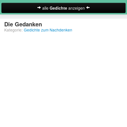
alle
Gedichte
anzeigen
zur Startseite
Die Gedanken
Kategorie:
Gedichte zum Nachdenken
Neues Gedicht eintragen
Abschiedsgedichte
Christliche Gedichte
Freundschaftsgedichte
Frühlingsgedichte
Geburtstagsgedichte
Suche
Gedichte der Romantik
Gedichte Sehnsucht
Gedichte zum Nachdenken