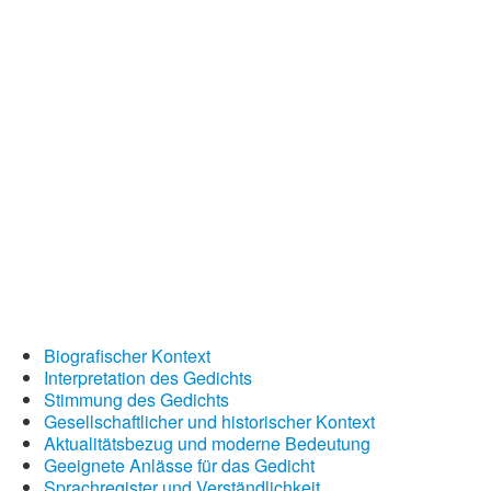
Nikolausgedichte
Ostergedichte
Romantische Gedichte
Schöne Gedichte
Sommergedichte
Taufgedichte
Trauergedichte
Traurige Gedichte
Biografischer Kontext
Interpretation des Gedichts
Valentinstag Gedichte
Stimmung des Gedichts
Gesellschaftlicher und historischer Kontext
Vatertagsgedichte
Aktualitätsbezug und moderne Bedeutung
Geeignete Anlässe für das Gedicht
Weihnachtsgedichte
Sprachregister und Verständlichkeit