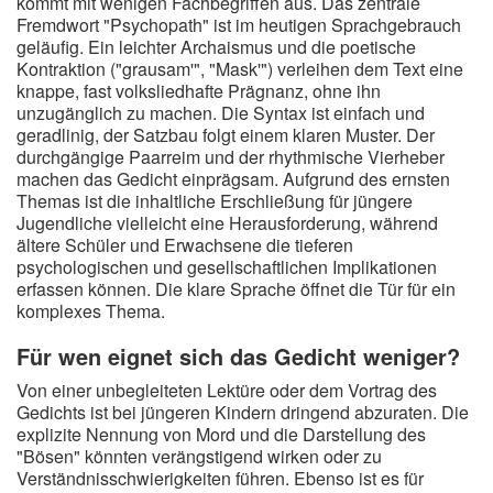
kommt mit wenigen Fachbegriffen aus. Das zentrale
Fremdwort "Psychopath" ist im heutigen Sprachgebrauch
geläufig. Ein leichter Archaismus und die poetische
Kontraktion ("grausam'", "Mask'") verleihen dem Text eine
knappe, fast volksliedhafte Prägnanz, ohne ihn
unzugänglich zu machen. Die Syntax ist einfach und
geradlinig, der Satzbau folgt einem klaren Muster. Der
durchgängige Paarreim und der rhythmische Vierheber
machen das Gedicht einprägsam. Aufgrund des ernsten
Themas ist die inhaltliche Erschließung für jüngere
Jugendliche vielleicht eine Herausforderung, während
ältere Schüler und Erwachsene die tieferen
psychologischen und gesellschaftlichen Implikationen
erfassen können. Die klare Sprache öffnet die Tür für ein
komplexes Thema.
Für wen eignet sich das Gedicht weniger?
Von einer unbegleiteten Lektüre oder dem Vortrag des
Gedichts ist bei jüngeren Kindern dringend abzuraten. Die
explizite Nennung von Mord und die Darstellung des
"Bösen" könnten verängstigend wirken oder zu
Verständnisschwierigkeiten führen. Ebenso ist es für