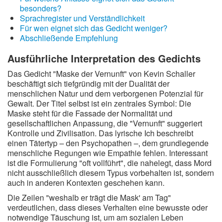
besonders?
Wintergedichte
Sprachregister und Verständlichkeit
Für wen eignet sich das Gedicht weniger?
Dichter
Abschließende Empfehlung
Gedichte-Quiz
Ausführliche Interpretation des Gedichts
Das Gedicht "Maske der Vernunft" von Kevin Schaller
Zufallsgedicht
beschäftigt sich tiefgründig mit der Dualität der
menschlichen Natur und dem verborgenen Potenzial für
Gewalt. Der Titel selbst ist ein zentrales Symbol: Die
Maske steht für die Fassade der Normalität und
gesellschaftlichen Anpassung, die "Vernunft" suggeriert
Kontrolle und Zivilisation. Das lyrische Ich beschreibt
einen Tätertyp – den Psychopathen –, dem grundlegende
menschliche Regungen wie Empathie fehlen. Interessant
ist die Formulierung "oft vollführt", die nahelegt, dass Mord
nicht ausschließlich diesem Typus vorbehalten ist, sondern
auch in anderen Kontexten geschehen kann.
Die Zeilen "weshalb er trägt die Mask' am Tag"
verdeutlichen, dass dieses Verhalten eine bewusste oder
notwendige Täuschung ist, um am sozialen Leben