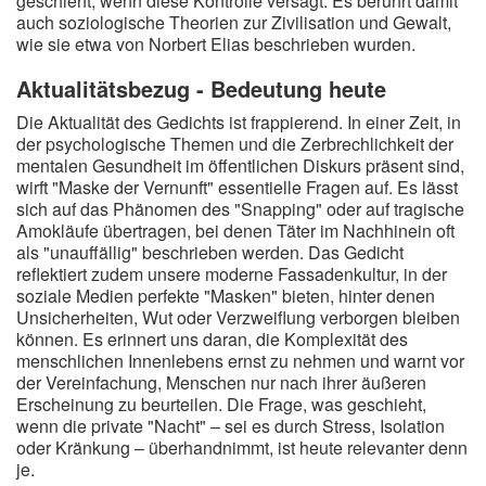
geschieht, wenn diese Kontrolle versagt. Es berührt damit
auch soziologische Theorien zur Zivilisation und Gewalt,
wie sie etwa von Norbert Elias beschrieben wurden.
Aktualitätsbezug - Bedeutung heute
Die Aktualität des Gedichts ist frappierend. In einer Zeit, in
der psychologische Themen und die Zerbrechlichkeit der
mentalen Gesundheit im öffentlichen Diskurs präsent sind,
wirft "Maske der Vernunft" essentielle Fragen auf. Es lässt
sich auf das Phänomen des "Snapping" oder auf tragische
Amokläufe übertragen, bei denen Täter im Nachhinein oft
als "unauffällig" beschrieben werden. Das Gedicht
reflektiert zudem unsere moderne Fassadenkultur, in der
soziale Medien perfekte "Masken" bieten, hinter denen
Unsicherheiten, Wut oder Verzweiflung verborgen bleiben
können. Es erinnert uns daran, die Komplexität des
menschlichen Innenlebens ernst zu nehmen und warnt vor
der Vereinfachung, Menschen nur nach ihrer äußeren
Erscheinung zu beurteilen. Die Frage, was geschieht,
wenn die private "Nacht" – sei es durch Stress, Isolation
oder Kränkung – überhandnimmt, ist heute relevanter denn
je.