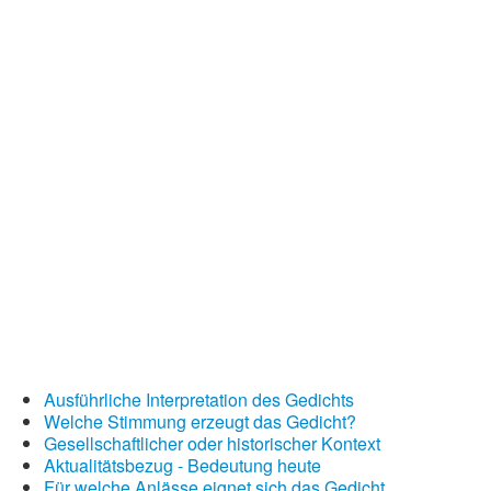
Nikolausgedichte
Ostergedichte
Romantische Gedichte
Schöne Gedichte
Sommergedichte
Taufgedichte
Trauergedichte
Traurige Gedichte
Valentinstag Gedichte
Ausführliche Interpretation des Gedichts
Welche Stimmung erzeugt das Gedicht?
Vatertagsgedichte
Gesellschaftlicher oder historischer Kontext
Aktualitätsbezug - Bedeutung heute
Weihnachtsgedichte
Für welche Anlässe eignet sich das Gedicht