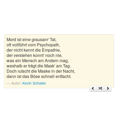
Gedichte zur goldenen Hochzeit
Gute Nacht Gedichte
Herbstgedichte
Mord ist eine grausam' Tat,
Hochzeitsgedichte
oft vollführt vom Psychopath,
der nicht kennt die Empathie,
Kindergedichte
der verstehen konnt' noch nie,
was ein Mensch am Andern mag,
Kurze Gedichte
weshalb er trägt die Mask' am Tag.
Doch rutscht die Maske in der Nacht,
dann ist das Böse schnell entfacht.
Liebesgedichte
Autor:
Kevin Schaller
Lustige Gedichte
Muttertagsgedichte
Neujahrsgedichte