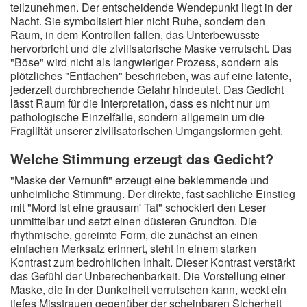
teilzunehmen. Der entscheidende Wendepunkt liegt in der
Nacht. Sie symbolisiert hier nicht Ruhe, sondern den
Raum, in dem Kontrollen fallen, das Unterbewusste
hervorbricht und die zivilisatorische Maske verrutscht. Das
"Böse" wird nicht als langwieriger Prozess, sondern als
plötzliches "Entfachen" beschrieben, was auf eine latente,
jederzeit durchbrechende Gefahr hindeutet. Das Gedicht
lässt Raum für die Interpretation, dass es nicht nur um
pathologische Einzelfälle, sondern allgemein um die
Fragilität unserer zivilisatorischen Umgangsformen geht.
Welche Stimmung erzeugt das Gedicht?
"Maske der Vernunft" erzeugt eine beklemmende und
unheimliche Stimmung. Der direkte, fast sachliche Einstieg
mit "Mord ist eine grausam' Tat" schockiert den Leser
unmittelbar und setzt einen düsteren Grundton. Die
rhythmische, gereimte Form, die zunächst an einen
einfachen Merksatz erinnert, steht in einem starken
Kontrast zum bedrohlichen Inhalt. Dieser Kontrast verstärkt
das Gefühl der Unberechenbarkeit. Die Vorstellung einer
Maske, die in der Dunkelheit verrutschen kann, weckt ein
tiefes Misstrauen gegenüber der scheinbaren Sicherheit