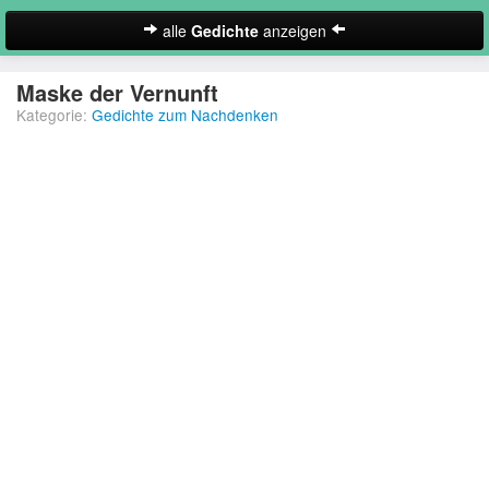
alle
Gedichte
anzeigen
zur Startseite
Maske der Vernunft
Kategorie:
Gedichte zum Nachdenken
Neues Gedicht eintragen
Abschiedsgedichte
Christliche Gedichte
Freundschaftsgedichte
Frühlingsgedichte
Geburtstagsgedichte
Suche
Gedichte der Romantik
Gedichte Sehnsucht
Gedichte zum Nachdenken