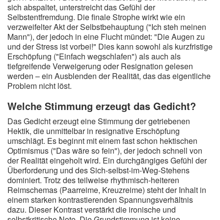
sich abspaltet, unterstreicht das Gefühl der
Selbstentfremdung. Die finale Strophe wirkt wie ein
verzweifelter Akt der Selbstbehauptung ("Ich steh meinen
Mann"), der jedoch in eine Flucht mündet: "Die Augen zu
und der Stress ist vorbei!" Dies kann sowohl als kurzfristige
Erschöpfung ("Einfach wegschlafen") als auch als
tiefgreifende Verweigerung oder Resignation gelesen
werden – ein Ausblenden der Realität, das das eigentliche
Problem nicht löst.
Welche Stimmung erzeugt das Gedicht?
Das Gedicht erzeugt eine Stimmung der getriebenen
Hektik, die unmittelbar in resignative Erschöpfung
umschlägt. Es beginnt mit einem fast schon hektischen
Optimismus ("Das wäre so fein"), der jedoch schnell von
der Realität eingeholt wird. Ein durchgängiges Gefühl der
Überforderung und des Sich-selbst-im-Weg-Stehens
dominiert. Trotz des teilweise rhythmisch-heiteren
Reimschemas (Paarreime, Kreuzreime) steht der Inhalt in
einem starken kontrastierenden Spannungsverhältnis
dazu. Dieser Kontrast verstärkt die ironische und
selbstkritische Note. Die Grundstimmung ist keine