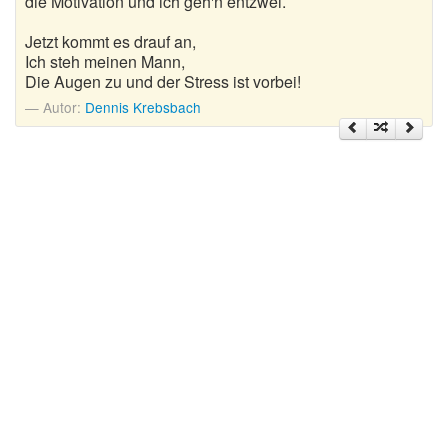
die Motivation und ich geh'n entzwei.
Nikolausgedichte
Jetzt kommt es drauf an,
Ostergedichte
Ich steh meinen Mann,
Die Augen zu und der Stress ist vorbei!
Romantische Gedichte
Autor:
Dennis Krebsbach
Schöne Gedichte
Sommergedichte
Taufgedichte
Trauergedichte
Traurige Gedichte
Valentinstag Gedichte
Vatertagsgedichte
Weihnachtsgedichte