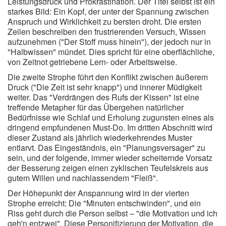
Leistungsdruck und Prokrastination. Der Titel selbst ist ein
starkes Bild: Ein Kopf, der unter der Spannung zwischen
Anspruch und Wirklichkeit zu bersten droht. Die ersten
Zeilen beschreiben den frustrierenden Versuch, Wissen
aufzunehmen ("Der Stoff muss hinein"), der jedoch nur in
"Halbwissen" mündet. Dies spricht für eine oberflächliche,
von Zeitnot getriebene Lern- oder Arbeitsweise.
Die zweite Strophe führt den Konflikt zwischen äußerem
Druck ("Die Zeit ist sehr knapp") und innerer Müdigkeit
weiter. Das "Verdrängen des Rufs der Kissen" ist eine
treffende Metapher für das Übergehen natürlicher
Bedürfnisse wie Schlaf und Erholung zugunsten eines als
dringend empfundenen Must-Do. Im dritten Abschnitt wird
dieser Zustand als jährlich wiederkehrendes Muster
entlarvt. Das Eingeständnis, ein "Planungsversager" zu
sein, und der folgende, immer wieder scheiternde Vorsatz
der Besserung zeigen einen zyklischen Teufelskreis aus
gutem Willen und nachlassendem "Fleiß".
Der Höhepunkt der Anspannung wird in der vierten
Strophe erreicht: Die "Minuten entschwinden", und ein
Riss geht durch die Person selbst – "die Motivation und ich
geh'n entzwei". Diese Personifizierung der Motivation, die