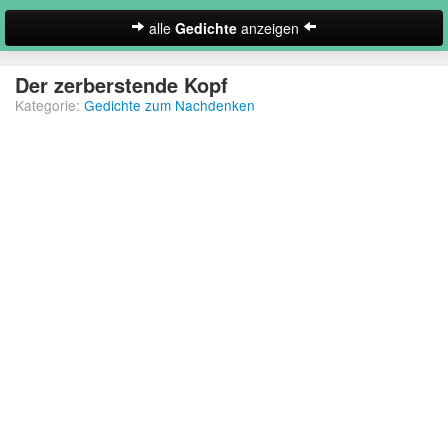
alle
Gedichte
anzeigen
zur Startseite
Der zerberstende Kopf
Kategorie:
Gedichte zum Nachdenken
Neues Gedicht eintragen
Abschiedsgedichte
Christliche Gedichte
Freundschaftsgedichte
Frühlingsgedichte
Geburtstagsgedichte
Suche
Gedichte der Romantik
Gedichte Sehnsucht
Gedichte zum Nachdenken