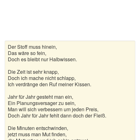
Gedichte zur goldenen Hochzeit
Gute Nacht Gedichte
Herbstgedichte
Der Stoff muss hinein,
Hochzeitsgedichte
Das wäre so fein,
Doch es bleibt nur Halbwissen.
Kindergedichte
Die Zeit ist sehr knapp,
Kurze Gedichte
Doch ich mache nicht schlapp,
Ich verdränge den Ruf meiner Kissen.
Liebesgedichte
Jahr für Jahr gesteht man ein,
Ein Planungsversager zu sein,
Lustige Gedichte
Man will sich verbessern um jeden Preis,
Doch Jahr für Jahr fehlt dann doch der Fleiß.
Muttertagsgedichte
Die Minuten entschwinden,
Neujahrsgedichte
jetzt muss man Mut finden,