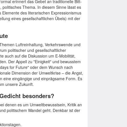
mal erinnert das Gebet an traditionelle Bitt-
s, politisches Thema. In diesem Sinne lässt es
s Elemente des literarischen Expressionismus
ellung eines gesellschaftlichen Übels) mit der
ute
e Themen Luftreinhaltung, Verkehrswende und
um politischer und gesellschaftlicher
e auch auf die Diskussion um E-Mobilität,
den. Der Appell zu "Einigkeit" und bewusstem
idays for Future" oder dem Wunsch nach
ionale Dimension der Umweltkrise – die Angst,
 in eine eingängige und einprägsame Form. Es
 um unsere Zukunft.
 Gedicht besonders?
 bei denen es um Umweltbewusstsein, Kritik an
nd politischem Wandel geht. Denkbar ist der
ktionstagen.