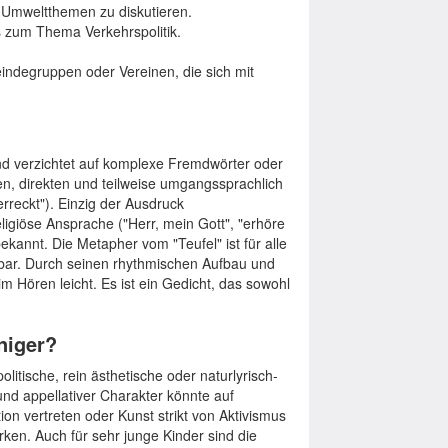
n Umweltthemen zu diskutieren.
gs zum Thema Verkehrspolitik.
eindegruppen oder Vereinen, die sich mit
und verzichtet auf komplexe Fremdwörter oder
ren, direkten und teilweise umgangssprachlich
rreckt"). Einzig der Ausdruck
igiöse Ansprache ("Herr, mein Gott", "erhöre
 bekannt. Die Metapher vom "Teufel" ist für alle
ehbar. Durch seinen rhythmischen Aufbau und
im Hören leicht. Es ist ein Gedicht, das sowohl
niger?
litische, rein ästhetische oder naturlyrisch-
und appellativer Charakter könnte auf
on vertreten oder Kunst strikt von Aktivismus
ken. Auch für sehr junge Kinder sind die