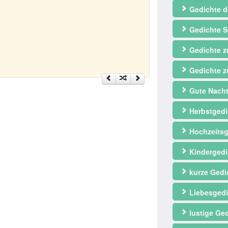
Gedichte d
Gedichte S
Gedichte 
Gedichte z
Gute Nacht
Herbstgedi
Hochzeitsg
Kindergedi
kurze Gedi
Liebesgedi
lustige Ge