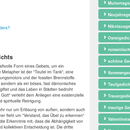
Muttertags
Neujahrsge
Nikolausge
nders?
Ostergedic
romantisch
ichts
schöne Ge
aftvolle Form eines Gebets, um ein
Metapher ist der "Teufel im Tank", eine
Sommerged
nungsmotors und der fossilen Brennstoffe.
, sondern als ein böses, fast dämonisches
Taufgedich
rgiftet und das Leben in Städten bedroht
 Gott" verleiht dem Anliegen eine existenzielle
Trauergedi
d spirituelle Reinigung.
traurige Ge
t mehr nur um Erlösung von außen, sondern auch
er fleht um "Verstand, das Übel zu erkennen"
Valentinst
 die Erkenntnis mit, dass die Abhängigkeit von
 kollektiven Entscheidung ist. Die dritte