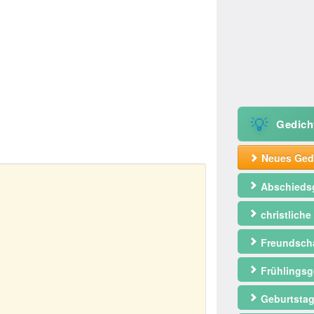
💡
Gedich
Neues Gedi
Abschieds
christliche
Freundscha
Frühlingsg
Geburtstag