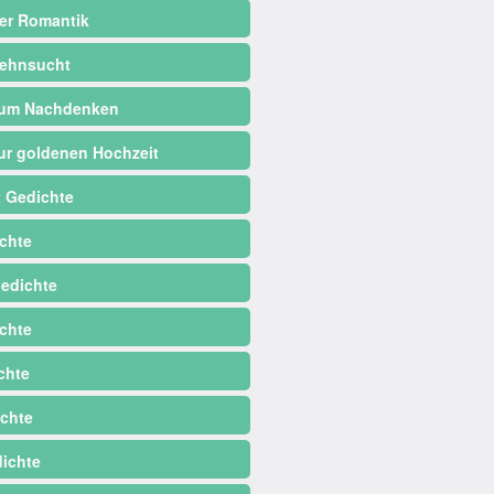
er Romantik
ehnsucht
zum Nachdenken
ur goldenen Hochzeit
 Gedichte
chte
edichte
chte
chte
chte
dichte