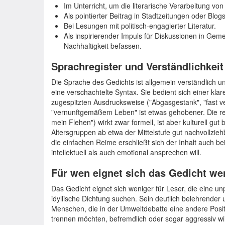
Im Unterricht, um die literarische Verarbeitung vo
Als pointierter Beitrag in Stadtzeitungen oder Blo
Bei Lesungen mit politisch-engagierter Literatur.
Als inspirierender Impuls für Diskussionen in Gem
Nachhaltigkeit befassen.
Sprachregister und Verständlichkeit
Die Sprache des Gedichts ist allgemein verständlich 
eine verschachtelte Syntax. Sie bedient sich einer kla
zugespitzten Ausdrucksweise ("Abgasgestank", "fast ve
"vernunftgemäßem Leben" ist etwas gehobener. Die rel
mein Flehen") wirkt zwar formell, ist aber kulturell gut
Altersgruppen ab etwa der Mittelstufe gut nachvollzi
die einfachen Reime erschließt sich der Inhalt auch be
intellektuell als auch emotional ansprechen will.
Für wen eignet sich das Gedicht we
Das Gedicht eignet sich weniger für Leser, die eine unpo
idyllische Dichtung suchen. Sein deutlich belehrender 
Menschen, die in der Umweltdebatte eine andere Positi
trennen möchten, befremdlich oder sogar aggressiv wir