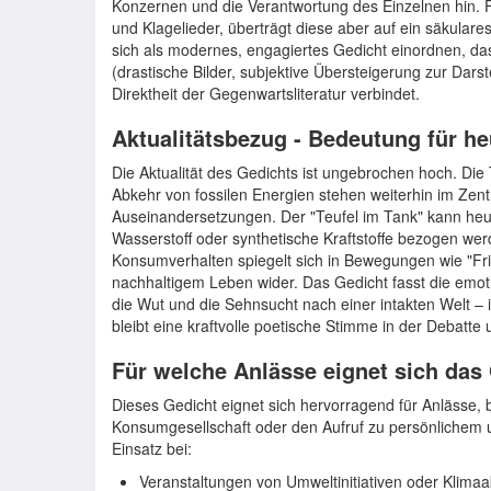
Konzernen und die Verantwortung des Einzelnen hin. For
und Klagelieder, überträgt diese aber auf ein säkulare
sich als modernes, engagiertes Gedicht einordnen, da
(drastische Bilder, subjektive Übersteigerung zur Darst
Direktheit der Gegenwartsliteratur verbindet.
Aktualitätsbezug - Bedeutung für he
Die Aktualität des Gedichts ist ungebrochen hoch. Di
Abkehr von fossilen Energien stehen weiterhin im Zentr
Auseinandersetzungen. Der "Teufel im Tank" kann heut
Wasserstoff oder synthetische Kraftstoffe bezogen wer
Konsumverhalten spiegelt sich in Bewegungen wie "Fr
nachhaltigem Leben wider. Das Gedicht fasst die emot
die Wut und die Sehnsucht nach einer intakten Welt –
bleibt eine kraftvolle poetische Stimme in der Debatte
Für welche Anlässe eignet sich das
Dieses Gedicht eignet sich hervorragend für Anlässe,
Konsumgesellschaft oder den Aufruf zu persönlichem u
Einsatz bei:
Veranstaltungen von Umweltinitiativen oder Klimaa