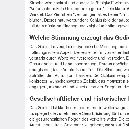
Strophe wird konkret und appellativ. "Einigkeit" wird 
"Verursachern kein Geld mehr zu geben" – ein klarer
Wandel. Das Ziel ist ein "vernunftgemäßes Leben", in
blühen. Dieses naturverbundene Schlussbild der sauber
mit dem düsteren Eingang und zeigt eine hoffnungsvoll
Welche Stimmung erzeugt das Gedi
Das Gedicht erzeugt eine dynamische Mischung aus d
hoffnungsvollem Appell. Der erste Teil ist von einer fas
verstärkt durch Worte wie "verdreckt" und "verreckt". 
Gesundheits- und Lebensbedrohung. Daraus erwächst 
energischer, fast kämpferischer Ton. Die Stimmung wa
aufrüttelnden Aufruf zum Handeln. Der Schluss verspr
konkretes, wünschenswertes Zielbild, das motivieren s
engagiert, mahnend und zutiefst von der Sorge um die
Gesellschaftlicher und historischer
Das Gedicht ist klar in der modernen Umweltbewegung
Es spiegelt die zunehmende Sensibilisierung für Luft
die gesundheitlichen Folgen des Verkehrs wider. Die e
Aufruf, ihnen "kein Geld mehr zu geben", weist auf D