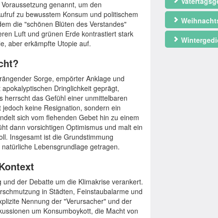
Vatertagsg
als Voraussetzung genannt, um den
 Aufruf zu bewusstem Konsum und politischem
Weihnacht
 dem die "schönen Blüten des Verstandes"
en Luft und grünen Erde kontrastiert stark
Wintergedi
e, aber erkämpfte Utopie auf.
cht?
rängender Sorge, empörter Anklage und
t apokalyptischen Dringlichkeit geprägt,
Es herrscht das Gefühl einer unmittelbaren
jedoch keine Resignation, sondern ein
ndelt sich vom flehenden Gebet hin zu einem
üht dann vorsichtigen Optimismus und malt ein
oll. Insgesamt ist die Grundstimmung
 natürliche Lebensgrundlage getragen.
 Kontext
 und der Debatte um die Klimakrise verankert.
verschmutzung in Städten, Feinstaubalarme und
xplizite Nennung der "Verursacher" und der
iskussionen um Konsumboykott, die Macht von