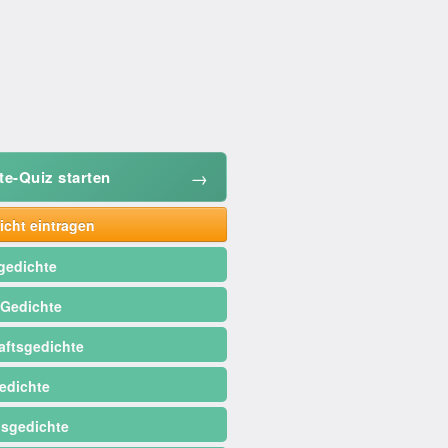
→
te-Quiz starten
cht eintragen
gedichte
 Gedichte
ftsgedichte
edichte
sgedichte