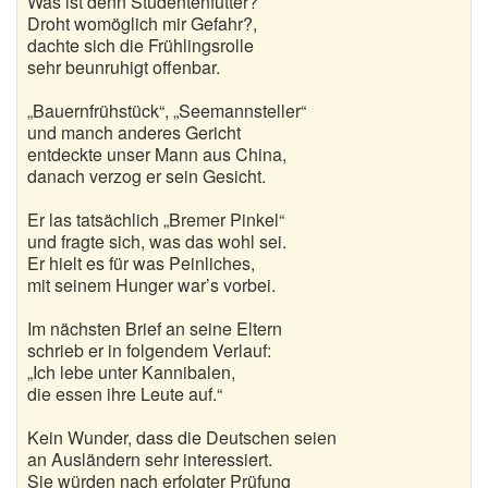
Was ist denn Studentenfutter?
Nikolausgedichte
Droht womöglich mir Gefahr?,
dachte sich die Frühlingsrolle
Ostergedichte
sehr beunruhigt offenbar.
Romantische Gedichte
„Bauernfrühstück“, „Seemannsteller“
und manch anderes Gericht
Schöne Gedichte
entdeckte unser Mann aus China,
danach verzog er sein Gesicht.
Sommergedichte
Er las tatsächlich „Bremer Pinkel“
Taufgedichte
und fragte sich, was das wohl sei.
Er hielt es für was Peinliches,
mit seinem Hunger war’s vorbei.
Trauergedichte
Im nächsten Brief an seine Eltern
Traurige Gedichte
schrieb er in folgendem Verlauf:
„Ich lebe unter Kannibalen,
Valentinstag Gedichte
die essen ihre Leute auf.“
Vatertagsgedichte
Kein Wunder, dass die Deutschen seien
an Ausländern sehr interessiert.
Weihnachtsgedichte
Sie würden nach erfolgter Prüfung