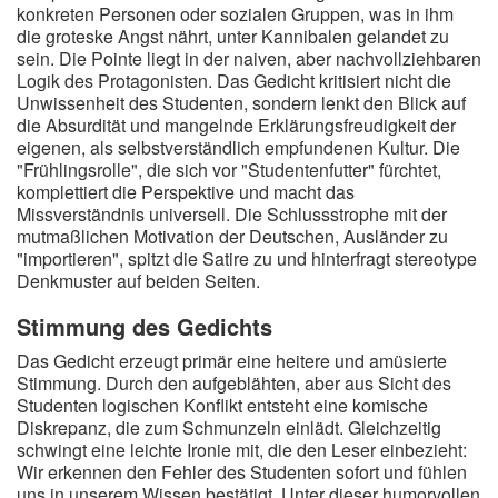
konkreten Personen oder sozialen Gruppen, was in ihm
die groteske Angst nährt, unter Kannibalen gelandet zu
sein. Die Pointe liegt in der naiven, aber nachvollziehbaren
Logik des Protagonisten. Das Gedicht kritisiert nicht die
Unwissenheit des Studenten, sondern lenkt den Blick auf
die Absurdität und mangelnde Erklärungsfreudigkeit der
eigenen, als selbstverständlich empfundenen Kultur. Die
"Frühlingsrolle", die sich vor "Studentenfutter" fürchtet,
komplettiert die Perspektive und macht das
Missverständnis universell. Die Schlussstrophe mit der
mutmaßlichen Motivation der Deutschen, Ausländer zu
"importieren", spitzt die Satire zu und hinterfragt stereotype
Denkmuster auf beiden Seiten.
Stimmung des Gedichts
Das Gedicht erzeugt primär eine heitere und amüsierte
Stimmung. Durch den aufgeblähten, aber aus Sicht des
Studenten logischen Konflikt entsteht eine komische
Diskrepanz, die zum Schmunzeln einlädt. Gleichzeitig
schwingt eine leichte Ironie mit, die den Leser einbezieht:
Wir erkennen den Fehler des Studenten sofort und fühlen
uns in unserem Wissen bestätigt. Unter dieser humorvollen