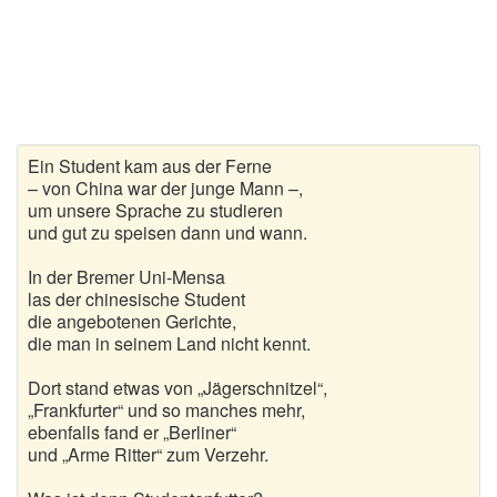
Gedichte zur goldenen Hochzeit
Gute Nacht Gedichte
Herbstgedichte
Ein Student kam aus der Ferne
Hochzeitsgedichte
– von China war der junge Mann –,
um unsere Sprache zu studieren
Kindergedichte
und gut zu speisen dann und wann.
Kurze Gedichte
In der Bremer Uni-Mensa
las der chinesische Student
die angebotenen Gerichte,
Liebesgedichte
die man in seinem Land nicht kennt.
Lustige Gedichte
Dort stand etwas von „Jägerschnitzel“,
„Frankfurter“ und so manches mehr,
Muttertagsgedichte
ebenfalls fand er „Berliner“
und „Arme Ritter“ zum Verzehr.
Neujahrsgedichte