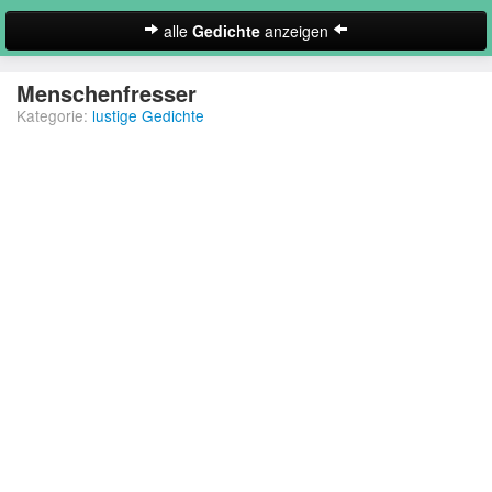
alle
Gedichte
anzeigen
zur Startseite
Menschenfresser
Kategorie:
lustige Gedichte
Neues Gedicht eintragen
Abschiedsgedichte
Christliche Gedichte
Freundschaftsgedichte
Frühlingsgedichte
Geburtstagsgedichte
Suche
Gedichte der Romantik
Gedichte Sehnsucht
Gedichte zum Nachdenken