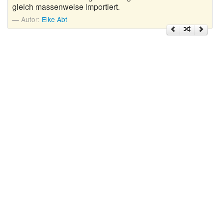
gleich massenweise importiert.
Wintergedichte
Autor:
Elke Abt
Dichter
Gedichte-Quiz
Zufallsgedicht