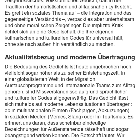
zeitgenössisches, volkstümliches Gedicht, das in der
Tradition der humoristischen und alltagsnahen Lyrik steht.
Es greift ein soziales Thema auf – die Integration und das
gegenseitige Verständnis –, verpackt es aber unterhaltsam
und ohne moralischen Zeigefinger. Die implizite Kritik
richtet sich an eine Gesellschaft, die ihre eigenen
kulinarischen und kulturellen Codes für universal hält,
ohne sie nach außen hin verständlich zu machen.
Aktualitätsbezug und moderne Übertragung
Die Bedeutung des Gedichts ist heute ungebrochen hoch,
vielleicht sogar höher als zu seiner Entstehungszeit. In
einer globalisierten Welt, in der Migration,
Austauschprogramme und internationale Teams zum Alltag
gehören, sind Missverständnisse aufgrund sprachlicher
und kultureller Codes allgegenwärtig. Das Gedicht lässt
sich mühelos auf moderne Lebenssituationen übertragen:
ob in multinationalen Firmen (Fachjargon, Abkürzungen),
in sozialen Medien (Memes, Slang) oder im Tourismus. Es
erinnert uns daran, dass scheinbar eindeutige
Bezeichnungen für Außenstehende rätselhaft und sogar
beängstigend wirken können. Die Botschaft lautet: Wir