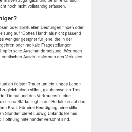
chermaßen zugänglich und berührend, auch
cht noch nicht vollständig erfassen.
niger?
giösen oder spirituellen Deutungen finden oder
weisung auf "Gottes Hand" als nicht passend
 weniger geeignet für jene, die in der
gehren oder radikale Fragestellungen
 kämpferische Auseinandersetzung. Wer nach
en poetischen Ausdrucksformen des Verlustes
uation tiefster Trauer um ein junges Leben
ugleich einen stillen, glaubensvollen Trost
 der Demut und des Vertrauens in eine
chliche Stärke liegt in der Reduktion auf das
en Kraft. Für eine Beerdigung, eine stille
en Stunden bietet Ludwig Uhlands kleines
d Hoffnung miteinander versöhnt sind.