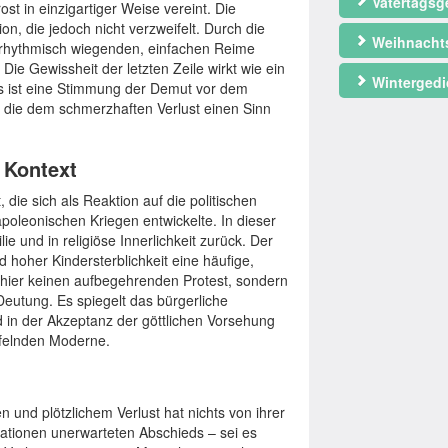
Vatertagsg
t in einzigartiger Weise vereint. Die
on, die jedoch nicht verzweifelt. Durch die
Weihnacht
die rhythmisch wiegenden, einfachen Reime
Die Gewissheit der letzten Zeile wirkt wie ein
Wintergedi
 Es ist eine Stimmung der Demut vor dem
 die dem schmerzhaften Verlust einen Sinn
r Kontext
 die sich als Reaktion auf die politischen
oleonischen Kriegen entwickelte. In dieser
ie und in religiöse Innerlichkeit zurück. Der
 hoher Kindersterblichkeit eine häufige,
t hier keinen aufbegehrenden Protest, sondern
Deutung. Es spiegelt das bürgerliche
 in der Akzeptanz der göttlichen Vorsehung
ifelnden Moderne.
und plötzlichem Verlust hat nichts von ihrer
ationen unerwarteten Abschieds – sei es