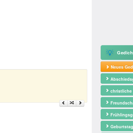
💡
Gedich
Neues Gedi
Abschieds
christliche
Freundscha
Frühlingsg
Geburtstag