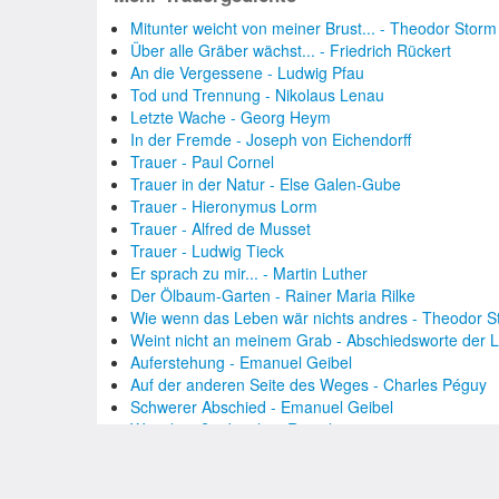
Mitunter weicht von meiner Brust... - Theodor Storm
Über alle Gräber wächst... - Friedrich Rückert
An die Vergessene - Ludwig Pfau
Tod und Trennung - Nikolaus Lenau
Letzte Wache - Georg Heym
In der Fremde - Joseph von Eichendorff
Trauer - Paul Cornel
Trauer in der Natur - Else Galen-Gube
Trauer - Hieronymus Lorm
Trauer - Alfred de Musset
Trauer - Ludwig Tieck
Er sprach zu mir... - Martin Luther
Der Ölbaum-Garten - Rainer Maria Rilke
Wie wenn das Leben wär nichts andres - Theodor S
Weint nicht an meinem Grab - Abschiedsworte der L
Auferstehung - Emanuel Geibel
Auf der anderen Seite des Weges - Charles Péguy
Schwerer Abschied - Emanuel Geibel
Was dann? - Joachim Ringelnatz
Wo? - Heinrich Heine
Am Grabe meiner Mutter - Peter Auzinger
Meine letzten Flügelschläge - Marcel Strömer