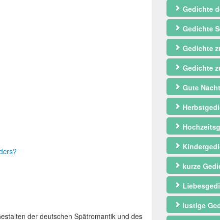
Gedichte d
Gedichte S
Gedichte 
Gedichte z
Gute Nacht
Herbstgedi
Hochzeitsg
Kindergedi
nders?
kurze Gedi
Liebesgedi
lustige Ge
estalten der deutschen Spätromantik und des