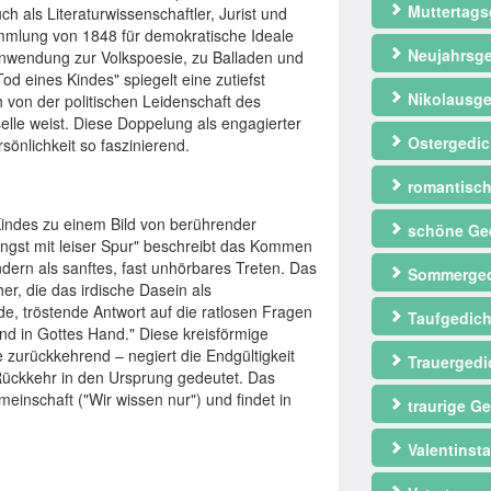
Muttertags
ch als Literaturwissenschaftler, Jurist und
rsammlung von 1848 für demokratische Ideale
Neujahrsge
 Hinwendung zur Volkspoesie, zu Balladen und
d eines Kindes" spiegelt eine zutiefst
Nikolausge
h von der politischen Leidenschaft des
selle weist. Diese Doppelung als engagierter
Ostergedic
önlichkeit so faszinierend.
romantisch
indes zu einem Bild von berührender
schöne Ge
gingst mit leiser Spur" beschreibt das Kommen
ndern als sanftes, fast unhörbares Treten. Das
Sommerged
her, die das irdische Dasein als
e, tröstende Antwort auf die ratlosen Fragen
Taufgedich
nd in Gottes Hand." Diese kreisförmige
 zurückkehrend – negiert die Endgültigkeit
Trauergedi
 Rückkehr in den Ursprung gedeutet. Das
emeinschaft ("Wir wissen nur") und findet in
traurige Ge
Valentinst