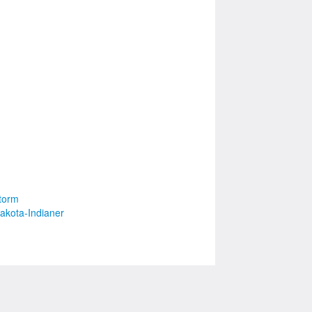
torm
akota-Indianer