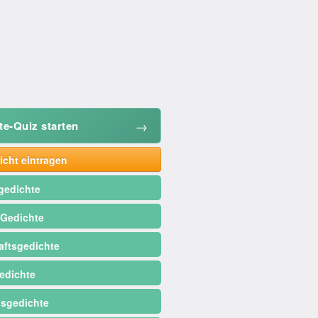
→
te-Quiz starten
cht eintragen
gedichte
 Gedichte
ftsgedichte
edichte
sgedichte