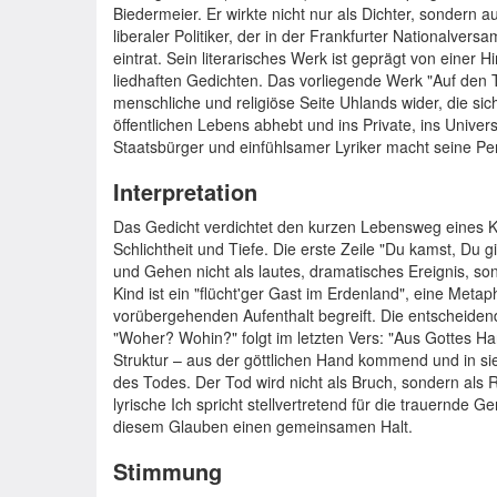
Biedermeier. Er wirkte nicht nur als Dichter, sondern au
liberaler Politiker, der in der Frankfurter Nationalve
eintrat. Sein literarisches Werk ist geprägt von einer
liedhaften Gedichten. Das vorliegende Werk "Auf den To
menschliche und religiöse Seite Uhlands wider, die sic
öffentlichen Lebens abhebt und ins Private, ins Univer
Staatsbürger und einfühlsamer Lyriker macht seine Pers
Interpretation
Das Gedicht verdichtet den kurzen Lebensweg eines K
Schlichtheit und Tiefe. Die erste Zeile "Du kamst, Du 
und Gehen nicht als lautes, dramatisches Ereignis, so
Kind ist ein "flücht'ger Gast im Erdenland", eine Metap
vorübergehenden Aufenthalt begreift. Die entscheidend
"Woher? Wohin?" folgt im letzten Vers: "Aus Gottes Ha
Struktur – aus der göttlichen Hand kommend und in sie
des Todes. Der Tod wird nicht als Bruch, sondern als
lyrische Ich spricht stellvertretend für die trauernde G
diesem Glauben einen gemeinsamen Halt.
Stimmung