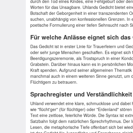
durch den Tod eines Kindes, eine Fehlgeburt oder de
Worten für das Unsagbare. Uhlands Gedicht bietet eine
Botschaft der Geborgenheit in einer transzendenten Ord
suchen, unabhängig von konfessionellen Grenzen. In ei
poetische Formulierung einer tiefen Sehnsucht nach Si
Für welche Anlässe eignet sich das
Das Gedicht ist in erster Linie für Trauerfeiern und G
oder sehr junge Menschen geschaffen. Es eignet sich f
Beerdigungszeremonie, als Trostspruch in einer Kondol
Grabstein. Darüber hinaus kann es in persönlichen M
Kraft spenden. Aufgrund seiner allgemeinen Thematik 
manchmal auch in einem weiteren Sinne genutzt, um 
Flüchtigem zu betrauern.
Sprachregister und Verständlichkeit
Uhland verwendet eine klare, schmucklose und dabei 
wie "flücht'ger" (für flüchtiger) oder "Erdenland" stö
Text eine zeitlose, feierliche Würde. Die Syntax ist ex
Satzbahn folgt dem natürlichen Sprechrhythmus. Der In
Lesen, die metaphorische Tiefe offenbart sich bei wied