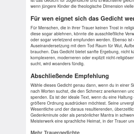
ist das Gedicht für Jugendliche und Erwachsene glei
wenn jüngere Kinder die theologische Dimension viellei
Für wen eignet sich das Gedicht we
Für Menschen, die in ihrer Trauer keinen Trost in reli
diese sogar ablehnen, könnte die ausschließliche Ver
oder sogar verletzend empfunden werden. Ebenso ist es
Auseinandersetzung mit dem Tod Raum für Wut, Aufbe
brauchen. Das Gedicht bietet sanfte Ergebung, nicht
komplexeren, moderneren oder explizit nicht-religiös
sucht, wird woanders fündig.
Abschließende Empfehlung
Wähle dieses Gedicht genau dann, wenn du in einer Sit
nach Worten suchst, die den Schmerz anerkennen und z
spenden. Es ist der ideale Text, wenn du eine Haltung
größere Ordnung ausdrücken möchtest. Seine unverglei
Wesentliche und der daraus resultierenden, überzeitlich
Gedenkminute oder als persönlicher Mantra in schwer
Meisterwerk eine sprachliche Heimat, in der Trauer un
Mehr Trauergedichte