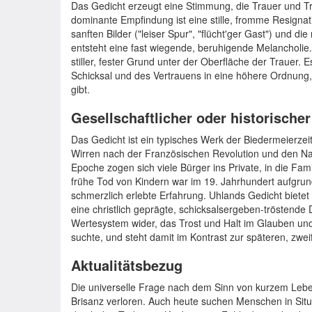
Das Gedicht erzeugt eine Stimmung, die Trauer und Tros
dominante Empfindung ist eine stille, fromme Resignati
sanften Bilder ("leiser Spur", "flücht'ger Gast") und 
entsteht eine fast wiegende, beruhigende Melancholie. 
stiller, fester Grund unter der Oberfläche der Trauer.
Schicksal und des Vertrauens in eine höhere Ordnung,
gibt.
Gesellschaftlicher oder historische
Das Gedicht ist ein typisches Werk der Biedermeierzeit,
Wirren nach der Französischen Revolution und den Nap
Epoche zogen sich viele Bürger ins Private, in die Famil
frühe Tod von Kindern war im 19. Jahrhundert aufgrund
schmerzlich erlebte Erfahrung. Uhlands Gedicht biete
eine christlich geprägte, schicksalsergeben-tröstende 
Wertesystem wider, das Trost und Halt im Glauben und
suchte, und steht damit im Kontrast zur späteren, zwe
Aktualitätsbezug
Die universelle Frage nach dem Sinn von kurzem Leben 
Brisanz verloren. Auch heute suchen Menschen in Situ