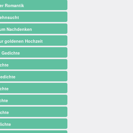
er Romantik
ehnsucht
zum Nachdenken
ur goldenen Hochzeit
 Gedichte
chte
edichte
chte
chte
chte
dichte