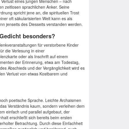
n Verlust eines jungen Menschen – nach
n zeitlosen sprachlichen Anker. Seine
nung spricht jene an, die spirituellen Trost
ner oft säkularisierten Welt kann es als
nn jenseits des Diesseits verstanden werden.
 Gedicht besonders?
edenkveranstaltungen für verstorbene Kinder
ür die Verlesung in einer
enzkarte oder als Inschrift auf einem
omenten der Erinnerung, etwa am Todestag,
des Abschieds und der Vergänglichkeit wird es
den Verlust von etwas Kostbarem und
hoch poetische Sprache. Leichte Archaismen
ren das Verständnis kaum, sondern verleihen dem
trem einfach und parallel aufgebaut, der
halt erschließt sich bereits beim ersten
erholter Betrachtung. Durch diese Einfachheit