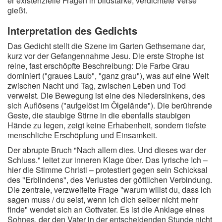
er existenzielle Fragen in bildstarke, verdichtete Verse
gießt.
Interpretation des Gedichts
Das Gedicht stellt die Szene im Garten Gethsemane dar,
kurz vor der Gefangennahme Jesu. Die erste Strophe ist
reine, fast erschöpfte Beschreibung: Die Farbe Grau
dominiert ("graues Laub", "ganz grau"), was auf eine Welt
zwischen Nacht und Tag, zwischen Leben und Tod
verweist. Die Bewegung ist eine des Niedersinkens, des
sich Auflösens ("aufgelöst im Ölgelände"). Die berührende
Geste, die staubige Stirne in die ebenfalls staubigen
Hände zu legen, zeigt keine Erhabenheit, sondern tiefste
menschliche Erschöpfung und Einsamkeit.
Der abrupte Bruch "Nach allem dies. Und dieses war der
Schluss." leitet zur inneren Klage über. Das lyrische Ich –
hier die Stimme Christi – protestiert gegen sein Schicksal
des "Erblindens", des Verlustes der göttlichen Verbindung.
Die zentrale, verzweifelte Frage "warum willst du, dass ich
sagen muss / du seist, wenn ich dich selber nicht mehr
finde" wendet sich an Gottvater. Es ist die Anklage eines
Sohnes, der den Vater in der entscheidenden Stunde nicht