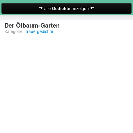
alle
Gedichte
anzeigen
zur Startseite
Der Ölbaum-Garten
Kategorie:
Trauergedichte
Neues Gedicht eintragen
Abschiedsgedichte
Christliche Gedichte
Freundschaftsgedichte
Frühlingsgedichte
Geburtstagsgedichte
Suche
Gedichte der Romantik
Gedichte Sehnsucht
Gedichte zum Nachdenken