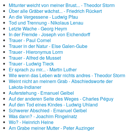
Mitunter weicht von meiner Brust... - Theodor Storm
Über alle Gräber wächst... - Friedrich Rückert
An die Vergessene - Ludwig Pfau
Tod und Trennung - Nikolaus Lenau
Letzte Wache - Georg Heym
In der Fremde - Joseph von Eichendorff
Trauer - Paul Cornel
Trauer in der Natur - Else Galen-Gube
Trauer - Hieronymus Lorm
Trauer - Alfred de Musset
Trauer - Ludwig Tieck
Er sprach zu mir... - Martin Luther
Wie wenn das Leben wär nichts andres - Theodor Storm
Weint nicht an meinem Grab - Abschiedsworte der
Lakota-Indianer
Auferstehung - Emanuel Geibel
Auf der anderen Seite des Weges - Charles Péguy
Auf den Tod eines Kindes - Ludwig Uhland
Schwerer Abschied - Emanuel Geibel
Was dann? - Joachim Ringelnatz
Wo? - Heinrich Heine
Am Grabe meiner Mutter - Peter Auzinger