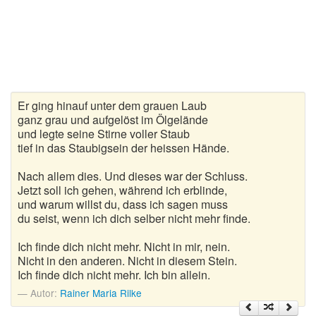
Gedichte zur goldenen Hochzeit
Gute Nacht Gedichte
Herbstgedichte
Er ging hinauf unter dem grauen Laub
Hochzeitsgedichte
ganz grau und aufgelöst im Ölgelände
und legte seine Stirne voller Staub
Kindergedichte
tief in das Staubigsein der heissen Hände.
Kurze Gedichte
Nach allem dies. Und dieses war der Schluss.
Jetzt soll ich gehen, während ich erblinde,
und warum willst du, dass ich sagen muss
Liebesgedichte
du seist, wenn ich dich selber nicht mehr finde.
Lustige Gedichte
Ich finde dich nicht mehr. Nicht in mir, nein.
Nicht in den anderen. Nicht in diesem Stein.
Muttertagsgedichte
Ich finde dich nicht mehr. Ich bin allein.
Neujahrsgedichte
Autor:
Rainer Maria Rilke