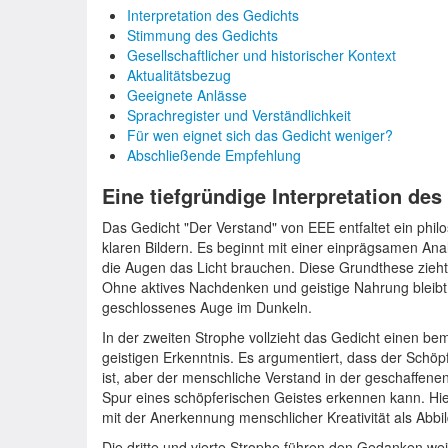
Interpretation des Gedichts
Stimmung des Gedichts
Gesellschaftlicher und historischer Kontext
Aktualitätsbezug
Geeignete Anlässe
Sprachregister und Verständlichkeit
Für wen eignet sich das Gedicht weniger?
Abschließende Empfehlung
Eine tiefgründige Interpretation de
Das Gedicht "Der Verstand" von EEE entfaltet ein phi
klaren Bildern. Es beginnt mit einer einprägsamen Ana
die Augen das Licht brauchen. Diese Grundthese zieht 
Ohne aktives Nachdenken und geistige Nahrung bleibt 
geschlossenes Auge im Dunkeln.
In der zweiten Strophe vollzieht das Gedicht einen b
geistigen Erkenntnis. Es argumentiert, dass der Schöp
ist, aber der menschliche Verstand in der geschaffen
Spur eines schöpferischen Geistes erkennen kann. Hier
mit der Anerkennung menschlicher Kreativität als Abbil
Die dritte und vierte Strophe führen den Gedanken we