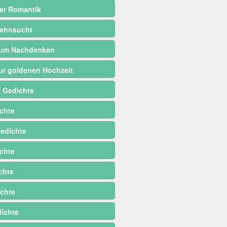
er Romantik
ehnsucht
zum Nachdenken
ur goldenen Hochzeit
 Gedichte
chte
edichte
chte
chte
chte
dichte