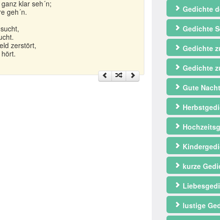
 ganz klar seh´n;
Gedichte d
re geh´n.
 sucht,
Gedichte S
ucht.
ld zerstört,
Gedichte 
hört.
Gedichte z
Gute Nacht
Herbstgedi
Hochzeitsg
Kindergedi
kurze Gedi
Liebesgedi
lustige Ge