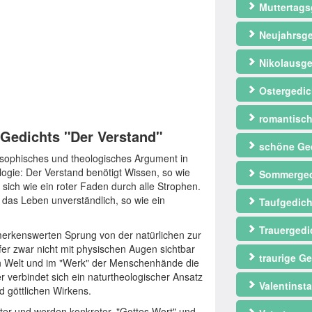
Muttertags
Neujahrsge
Nikolausge
Ostergedic
romantisch
s Gedichts "Der Verstand"
schöne Ge
losophisches und theologisches Argument in
logie: Der Verstand benötigt Wissen, so wie
Sommerged
sich wie ein roter Faden durch alle Strophen.
das Leben unverständlich, so wie ein
Taufgedich
Trauergedi
emerkenswerten Sprung von der natürlichen zur
fer zwar nicht mit physischen Augen sichtbar
traurige Ge
en Welt und im "Werk" der Menschenhände die
 verbindet sich ein naturtheologischer Ansatz
Valentinst
d göttlichen Wirkens.
iter und werden konkreter. "Gottes Wort" und