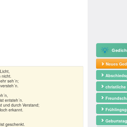
💡
Gedich
Neues Gedi
Licht,
Abschieds
 nicht.
ehr seh´n;
 versteh´n.
christliche
eh´n,
Freundscha
st entsteh´n.
t und durch Verstand;
Frühlingsg
doch erkannt.
,
Geburtstag
ist geschenkt.