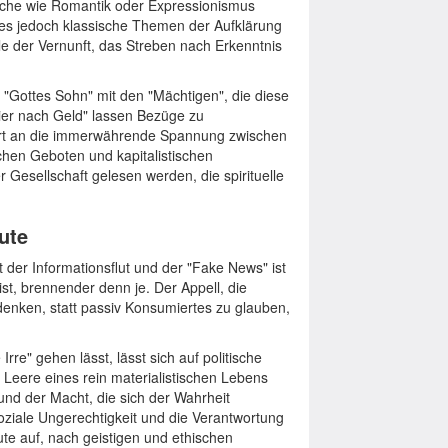
Epoche wie Romantik oder Expressionismus
eift es jedoch klassische Themen der Aufklärung
le der Vernunft, das Streben nach Erkenntnis
 "Gottes Sohn" mit den "Mächtigen", die diese
Gier nach Geld" lassen Bezüge zu
nnert an die immerwährende Spannung zwischen
chen Geboten und kapitalistischen
 Gesellschaft gelesen werden, die spirituelle
ute
it der Informationsflut und der "Fake News" ist
t, brennender denn je. Der Appell, die
denken, statt passiv Konsumiertes zu glauben,
rre" gehen lässt, lässt sich auf politische
 Leere eines rein materialistischen Lebens
und der Macht, die sich der Wahrheit
 soziale Ungerechtigkeit und die Verantwortung
te auf, nach geistigen und ethischen