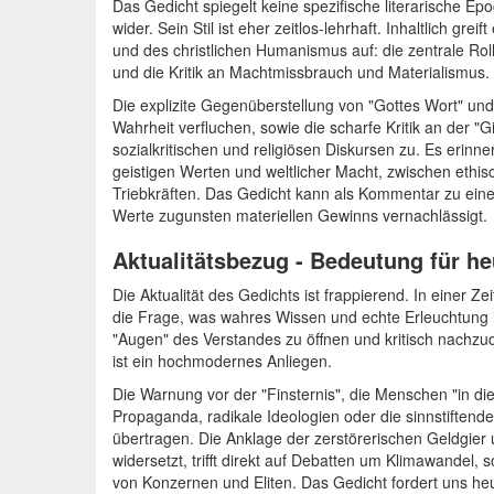
Das Gedicht spiegelt keine spezifische literarische 
wider. Sein Stil ist eher zeitlos-lehrhaft. Inhaltlich gr
und des christlichen Humanismus auf: die zentrale Rol
und die Kritik an Machtmissbrauch und Materialismus.
Die explizite Gegenüberstellung von "Gottes Wort" und
Wahrheit verfluchen, sowie die scharfe Kritik an der "
sozialkritischen und religiösen Diskursen zu. Es eri
geistigen Werten und weltlicher Macht, zwischen ethis
Triebkräften. Das Gedicht kann als Kommentar zu einer
Werte zugunsten materiellen Gewinns vernachlässigt.
Aktualitätsbezug - Bedeutung für he
Die Aktualität des Gedichts ist frappierend. In einer Ze
die Frage, was wahres Wissen und echte Erleuchtung is
"Augen" des Verstandes zu öffnen und kritisch nachzu
ist ein hochmodernes Anliegen.
Die Warnung vor der "Finsternis", die Menschen "in die I
Propaganda, radikale Ideologien oder die sinnstiftende
übertragen. Die Anklage der zerstörerischen Geldgier 
widersetzt, trifft direkt auf Debatten um Klimawandel,
von Konzernen und Eliten. Das Gedicht fordert uns heu