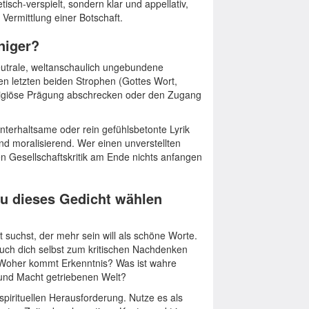
tisch-verspielt, sondern klar und appellativ,
n Vermittlung einer Botschaft.
niger?
neutrale, weltanschaulich ungebundene
den letzten beiden Strophen (Gottes Wort,
ligiöse Prägung abschrecken oder den Zugang
unterhaltsame oder rein gefühlsbetonte Lyrik
nd moralisierend. Wer einen unverstellten
hen Gesellschaftskritik am Ende nichts anfangen
u dieses Gedicht wählen
suchst, der mehr sein will als schöne Worte.
auch dich selbst zum kritischen Nachdenken
Woher kommt Erkenntnis? Was ist wahre
 und Macht getriebenen Welt?
 spirituellen Herausforderung. Nutze es als