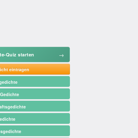
→
te-Quiz starten
cht eintragen
gedichte
 Gedichte
ftsgedichte
edichte
sgedichte