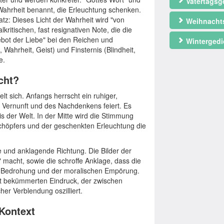
Vatertagsg
Wahrheit benannt, die Erleuchtung schenken.
tz: Dieses Licht der Wahrheit wird "von
Weihnacht
kritischen, fast resignativen Note, die die
bot der Liebe" bei den Reichen und
Wintergedi
 Wahrheit, Geist) und Finsternis (Blindheit,
e.
cht?
lt sich. Anfangs herrscht ein ruhiger,
er Vernunft und des Nachdenkens feiert. Es
is der Welt. In der Mitte wird die Stimmung
Schöpfers und der geschenkten Erleuchtung die
 und anklagende Richtung. Die Bilder der
" macht, sowie die schroffe Anklage, dass die
er Bedrohung und der moralischen Empörung.
cht bekümmerten Eindruck, der zwischen
er Verblendung oszilliert.
 Kontext