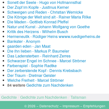
Sonett der Seele - Hugo von Hofmannsthal
Der Zopf im Kopfe - Justinus Kerner
Schweigen und Reden - Christian Wernicke
Die Könige der Welt sind alt - Rainer Maria Rilke
Die Maden - Gottlieb Konrad Pfeffel
Natur und Kunst - Johann Wolfgang von Goethe
Kritik des Herzens - Wilhelm Busch
Hermeneutik - Rüdiger Heins wwww.ruedigerheins.de
Bankster - Anonym
gaarden eden - Jan Maat
Die ihn lieben - Markus P. Baumeler
Das Ladensterben - Reinhard Zerres
Schwarzer Engel im Schnee - Marcel Strömer
Farbenspiel - Sophie Radtke
Der zerberstende Kopf - Dennis Krebsbach
Der Traum - Dietmar Geister
Welche Freiheit - Marcel Strömer
84 weitere
Gedichte zum Nachdenken
Gedichte
/
Gedichte zum Nachdenken
/
Talisman
© 2026 –
Datenschutz
–
Impressum
–
Empfehlungen