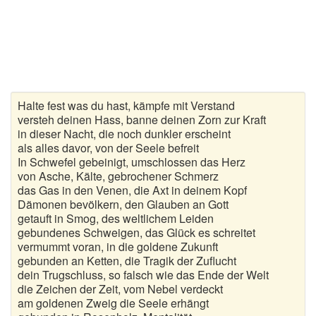
Gedichte zur goldenen Hochzeit
Gute Nacht Gedichte
Herbstgedichte
Halte fest was du hast, kämpfe mit Verstand
Hochzeitsgedichte
versteh deinen Hass, banne deinen Zorn zur Kraft
in dieser Nacht, die noch dunkler erscheint
Kindergedichte
als alles davor, von der Seele befreit
In Schwefel gebeinigt, umschlossen das Herz
Kurze Gedichte
von Asche, Kälte, gebrochener Schmerz
das Gas in den Venen, die Axt in deinem Kopf
Dämonen bevölkern, den Glauben an Gott
Liebesgedichte
getauft in Smog, des weltlichem Leiden
gebundenes Schweigen, das Glück es schreitet
Lustige Gedichte
vermummt voran, in die goldene Zukunft
gebunden an Ketten, die Tragik der Zuflucht
Muttertagsgedichte
dein Trugschluss, so falsch wie das Ende der Welt
die Zeichen der Zeit, vom Nebel verdeckt
Neujahrsgedichte
am goldenen Zweig die Seele erhängt