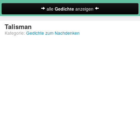
alle
Gedichte
anzeigen
zur Startseite
Talisman
Kategorie:
Gedichte zum Nachdenken
Neues Gedicht eintragen
Abschiedsgedichte
Christliche Gedichte
Freundschaftsgedichte
Frühlingsgedichte
Geburtstagsgedichte
Suche
Gedichte der Romantik
Gedichte Sehnsucht
Gedichte zum Nachdenken