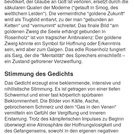
bevölkert, der Glaube an Gott ist verloren, ersetzt durch die
säkularen Qualen der Moderne ("getauft in Smog, des
weltlichem Leiden"). Die vermeintliche "goldene Zukunft"
wird als Trugbild entlarvt, zu der man "gebunden an
Ketten" und "vermummt" schreitet. Das finale Bild "am
goldenen Zweig die Seele erhängt gebunden in
Rosenholz" ist von tragischer Ambivalenz: Der goldene
Zweig könnte ein Symbol für Hoffnung oder Erkenntnis
sein, wird aber zum Galgen. Das edle Rosenholz fungiert
als Sarg, der die "Mentalität" des Sprechers einschließt –
ein Zustand gefrorener Verzweiflung.
Stimmung des Gedichts
Das Gedicht erzeugt eine beklemmende, intensive und
nihilistische Stimmung. Es ist getragen von einer tiefen
Schwermut und einer fast körperlich spürbaren
Beklommenheit. Die Bilder von Kälte, Asche,
gebrochenem Schmerz und dem "Gas in den Venen"
vermitteln ein Gefühl der Vergiftung und inneren
Erstarrung. Trotz des kämpferischen Impulses zu Beginn
überwiegt eine Atmosphäre der Hoffnungslosigkeit und
des Gefangenseins, sowohl in den eigenen negativen