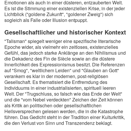
Emotionen als auch in einer düsteren, entzauberten Welt.
Es ist die Stimmung einer existenziellen Krise, in der jeder
Lichtblick ("goldene Zukunft", "goldener Zweig") sich
sogleich als Falle oder Illusion entpuppt.
Gesellschaftlicher und historischer Kontext
"Talisman" spiegelt weniger eine spezifische literarische
Epoche wider, als vielmehr ein zeitloses, existenzielles
Gefühl, das jedoch starke Anklänge an den Nihilismus und
die Dekadenz des Fin de Siècle sowie an die düstere
Innerlichkeit des Expressionismus besitzt. Die Referenzen
auf "Smog", "weltlichem Leiden" und "Glauben an Gott"
verankern es klar in der modernen, post-religiösen
Gesellschaft. Es thematisiert die Entfremdung des
Individuums in einer industrialisierten, spirituell leeren
Welt. Der "Trugschluss, so falsch wie das Ende der Welt"
und die "vom Nebel verdeckten" Zeichen der Zeit können
als Kritik an politischen oder gesellschaftlichen
Heilsversprechen gelesen werden, die in die Katastrophe
führen. Das Gedicht steht in der Tradition einer Kulturkritik,
die den Verlust von Sinn und Transzendenz beklagt.