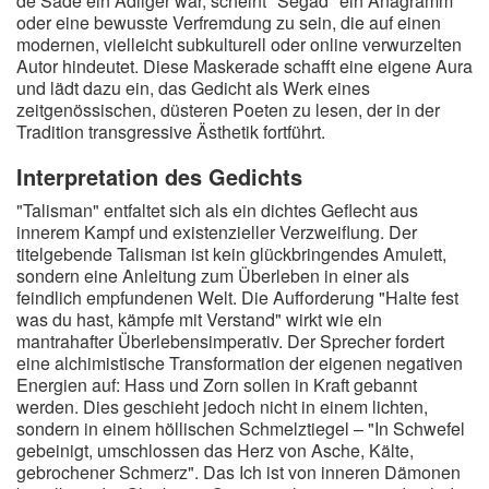
de Sade ein Adliger war, scheint "Segad" ein Anagramm
oder eine bewusste Verfremdung zu sein, die auf einen
modernen, vielleicht subkulturell oder online verwurzelten
Autor hindeutet. Diese Maskerade schafft eine eigene Aura
und lädt dazu ein, das Gedicht als Werk eines
zeitgenössischen, düsteren Poeten zu lesen, der in der
Tradition transgressive Ästhetik fortführt.
Interpretation des Gedichts
"Talisman" entfaltet sich als ein dichtes Geflecht aus
innerem Kampf und existenzieller Verzweiflung. Der
titelgebende Talisman ist kein glückbringendes Amulett,
sondern eine Anleitung zum Überleben in einer als
feindlich empfundenen Welt. Die Aufforderung "Halte fest
was du hast, kämpfe mit Verstand" wirkt wie ein
mantrahafter Überlebensimperativ. Der Sprecher fordert
eine alchimistische Transformation der eigenen negativen
Energien auf: Hass und Zorn sollen in Kraft gebannt
werden. Dies geschieht jedoch nicht in einem lichten,
sondern in einem höllischen Schmelztiegel – "In Schwefel
gebeinigt, umschlossen das Herz von Asche, Kälte,
gebrochener Schmerz". Das Ich ist von inneren Dämonen