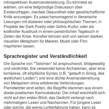
introspektiven Auseinandersetzung. Du könntest es
wählen, um eine tiefgründige Diskussion über
Existenzfragen, mentale Gesundheit oder gesellschaftliche
Kritik anzuregen. Es passt hervorragend in literarische
Lesungen mit düsteren oder philosophischen Themen, in
Projekte der Dark Poetry oder Gothic-Kultur, oder als
kraftvoller Ausdruck in einem persönlichen Tagebuch in
Zeiten der Krise. Künstler können sich von seinen starken
visuellen Metaphern für Malerei, Musik oder Film
inspirieren lassen.
Sprachregister und Verständlichkeit
Die Sprache von "Talisman" ist anspruchsvoll, bildgewaltig
und verdichtet. Sie verwendet keine Archaismen, aber eine
komplexe, oft elliptische Syntax (z.B. "getauft in Smog, des
weltlichem Leiden") und eine dichte Aneinanderreihung
von Metaphern ohne erklärende Verbindungen.
Fremdwörter sind selten, die Begriffe stammen aus einem
düster-poetischen Kernvokabular. Der Inhalt erschließt sich
nicht auf den ersten Blick; das Gedicht verlangt nach
mehrmaligem Lesen und Nachsinnen. Für jüngere Leser
oder solche, die wenig Lyrikerfahrung haben, kann es