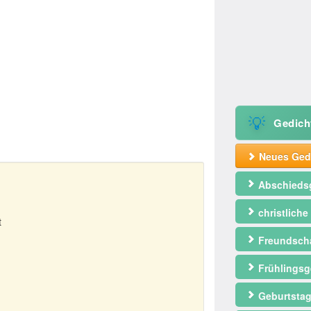
💡
Gedich
Neues Gedi
Abschieds
christliche
t
Freundscha
Frühlingsg
Geburtstag