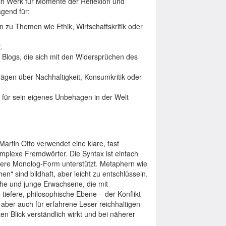
ein Werk für Momente der Reflexion und
agend für:
 zu Themen wie Ethik, Wirtschaftskritik oder
.
Blogs, die sich mit den Widersprüchen des
rägen über Nachhaltigkeit, Konsumkritik oder
 für sein eigenes Unbehagen in der Welt
artin Otto verwendet eine klare, fast
plexe Fremdwörter. Die Syntax ist einfach
nnere Monolog-Form unterstützt. Metaphern wie
n" sind bildhaft, aber leicht zu entschlüsseln.
iche und junge Erwachsene, die mit
 tiefere, philosophische Ebene – der Konflikt
aber auch für erfahrene Leser reichhaltigen
sten Blick verständlich wirkt und bei näherer