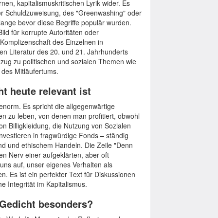
en, kapitalismuskritischen Lyrik wider. Es
 der Schuldzuweisung, des "Greenwashing" oder
ange bevor diese Begriffe populär wurden.
Bild für korrupte Autoritäten oder
e Komplizenschaft des Einzelnen in
hen Literatur des 20. und 21. Jahrhunderts
ezug zu politischen und sozialen Themen wie
des Mitläufertums.
 heute relevant ist
 enorm. Es spricht die allgegenwärtige
n zu leben, von denen man profitiert, obwohl
n Billigkleidung, die Nutzung von Sozialen
vestieren in fragwürdige Fonds – ständig
d und ethischem Handeln. Die Zeile "Denn
en Nerv einer aufgeklärten, aber oft
 uns auf, unser eigenes Verhalten als
en. Es ist ein perfekter Text für Diskussionen
e Integrität im Kapitalismus.
 Gedicht besonders?