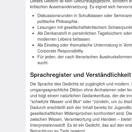
Dieses Gedicht ist kein Geburtstagsgedicht, sondern 
kritischen Auseinandersetzung. Es eignet sich hervorr
Diskussionsrunden in Schulklassen oder Seminaren
politische Philosophie.
Lesungen mit gesellschaftskritischem Schwerpunkt
Als Denkanstoß in persönlichen Tagebüchern oder 
modernen Lebens befassen.
Als Einstieg oder thematische Untermalung in Vort
Corporate Responsibility.
Für jeden, der nach literarischen Ausdrucksformen
sucht.
Sprachregister und Verständlichkeit
Die Sprache des Gedichts ist zugänglich und modern. M
umgangssprachliche Diktion ohne Archaismen oder kom
und folgt einem natürlichen Gedankenfluss, der die i
"schwitzte Wasser und Blut" oder "zündeln, um zu lösche
Dadurch erschließt sich der Inhalt bereits für Jugendl
gesellschaftlichen Widersprüchen konfrontiert sind. Die
zwischen Wissen, Verantwortung und Handeln – bietet 
Interpretationsstoff. Es ist ein Gedicht, das auf den er
Betrachtung an Tiefe gewinnt.