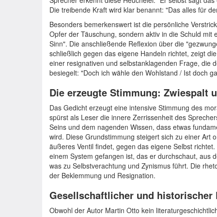
Sprecher erkennt diese Heuchelei: "Er selbst sagt das 
Die treibende Kraft wird klar benannt: "Das alles für
Besonders bemerkenswert ist die persönliche Verstrick
Opfer der Täuschung, sondern aktiv in die Schuld mit
Sinn". Die anschließende Reflexion über die "gezwung
schließlich gegen das eigene Handeln richtet, zeigt di
einer resignativen und selbstanklagenden Frage, die d
besiegelt: "Doch ich wähle den Wohlstand / Ist doch g
Die erzeugte Stimmung: Zwiespalt 
Das Gedicht erzeugt eine intensive Stimmung des mora
spürst als Leser die innere Zerrissenheit des Spreche
Seins und dem nagenden Wissen, dass etwas fundamental
wird. Diese Grundstimmung steigert sich zu einer Art 
äußeres Ventil findet, gegen das eigene Selbst richtet
einem System gefangen ist, das er durchschaut, aus de
was zu Selbstverachtung und Zynismus führt. Die rhet
der Beklemmung und Resignation.
Gesellschaftlicher und historischer
Obwohl der Autor Martin Otto kein literaturgeschichtlich