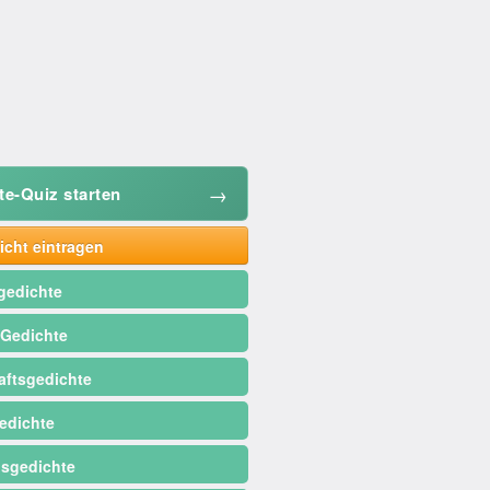
→
te-Quiz starten
cht eintragen
gedichte
 Gedichte
ftsgedichte
edichte
sgedichte