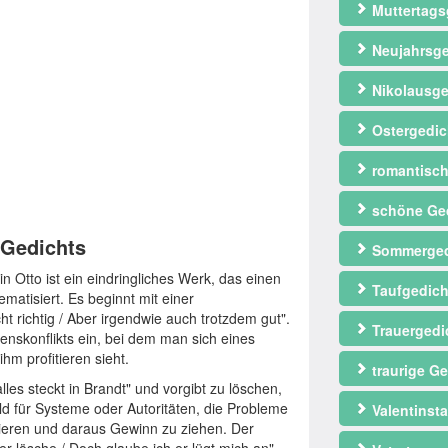
Muttertags
Neujahrsge
Nikolausge
Ostergedic
romantisch
schöne Ge
 Gedichts
Sommerged
in Otto ist ein eindringliches Werk, das einen
Taufgedich
matisiert. Es beginnt mit einer
ht richtig / Aber irgendwie auch trotzdem gut".
Trauergedi
nskonflikts ein, bei dem man sich eines
hm profitieren sieht.
traurige Ge
lles steckt in Brandt" und vorgibt zu löschen,
ild für Systeme oder Autoritäten, die Probleme
Valentinst
enieren und daraus Gewinn zu ziehen. Der