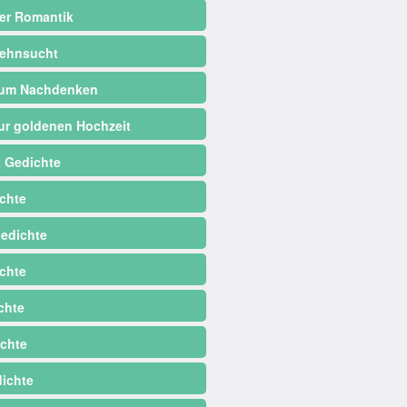
er Romantik
ehnsucht
zum Nachdenken
ur goldenen Hochzeit
 Gedichte
chte
edichte
chte
chte
chte
dichte