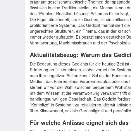
prägnant gesellschaftskritische Themen der spätmodern
lässt sich in eine Tradition stellen, die Mechanismen
des "Problem-Reaktion-Lösung"-Schemas hinterfragt, l
Die Figur, die zündelt, um zu löschen, ist ein zeitloses 
profitorientierte Systeme. Das Gedicht thematisiert di
ungerechten Strukturen, ein Thema, das in der kritisc
immer wieder auftaucht. Es besitzt einen deutlichen B
Verantwortung, Machtmissbrauch und der Psychologie 
Aktualitätsbezug: Warum das Gedicht
Die Bedeutung dieses Gedichts für die heutige Zeit ist
Erfahrung an, in komplexen, global vernetzten Systeme
man ihre negativen Seiten kennt. Sei es der Konsum vo
Medien, das Fahren eines Verbrennerautos oder das In
stehen wir vor der Wahl zwischen bequemem Wohlstan
mit dem Wissen ist die Verantwortung verwandt" trifft d
handlungsunwilligen Gesellschaft. Das Gedicht fordert
"Komplize" in Systemen zu reflektieren, die wir kritisier
über Klimawandel, soziale Gerechtigkeit und persönlich
Für welche Anlässe eignet sich das