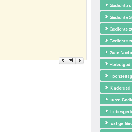
Gedichte d
Gedichte S
Gedichte 
Gedichte z
Gute Nacht
Herbstgedi
Hochzeitsg
Kindergedi
kurze Gedi
Liebesgedi
lustige Ge