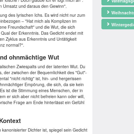
er lösche / Doch glaube ich er lügt mich an".
Vatertagsg
 den Umsatz und daraus den Gewinn".
Weihnacht
ung des lyrischen Ichs. Es wird nicht nur zum
 einbezogen – "Hat mich als Komplizen im
Wintergedi
ene Freundschaft" und die Wut, die sich
e Qual der Erkenntnis. Das Gedicht endet mit
en Zyklus aus Erkenntnis und Untätigkeit
anz normal?".
und ohnmächtige Wut
lischen Zwiespalts und der latenten Wut. Du
rs, der zwischen der Bequemlichkeit des "Gut"-
 "nicht richtig" ist, hin- und hergerissen
ohnmächtiger Empörung, die sich, da sie kein
. Es ist die Stimmung eines Menschen, der in
m er sich aber nicht befreien kann oder will,
orische Frage am Ende hinterlässt ein Gefühl
 Kontext
 kanonisierter Dichter ist, spiegel sein Gedicht