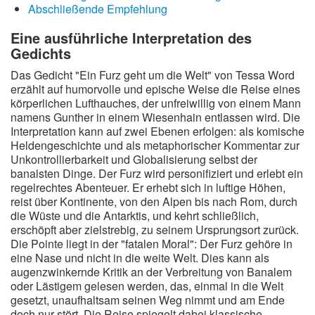
Abschließende Empfehlung
Eine ausführliche Interpretation des
Gedichts
Das Gedicht "Ein Furz geht um die Welt" von Tessa Word
erzählt auf humorvolle und epische Weise die Reise eines
körperlichen Lufthauches, der unfreiwillig von einem Mann
namens Gunther in einem Wiesenhain entlassen wird. Die
Interpretation kann auf zwei Ebenen erfolgen: als komische
Heldengeschichte und als metaphorischer Kommentar zur
Unkontrollierbarkeit und Globalisierung selbst der
banalsten Dinge. Der Furz wird personifiziert und erlebt ein
regelrechtes Abenteuer. Er erhebt sich in luftige Höhen,
reist über Kontinente, von den Alpen bis nach Rom, durch
die Wüste und die Antarktis, und kehrt schließlich,
erschöpft aber zielstrebig, zu seinem Ursprungsort zurück.
Die Pointe liegt in der "fatalen Moral": Der Furz gehöre in
eine Nase und nicht in die weite Welt. Dies kann als
augenzwinkernde Kritik an der Verbreitung von Banalem
oder Lästigem gelesen werden, das, einmal in die Welt
gesetzt, unaufhaltsam seinen Weg nimmt und am Ende
doch nur stört. Die Reise spiegelt dabei klassische