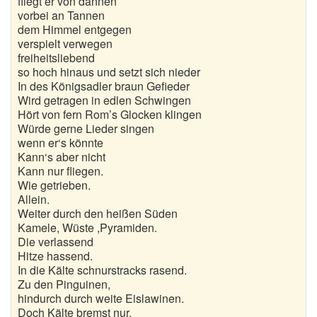
fliegt er von dannen
Nikolausgedichte
vorbei an Tannen
dem Himmel entgegen
Ostergedichte
verspielt verwegen
freiheitsliebend
Romantische Gedichte
so hoch hinaus und setzt sich nieder
In des Königsadler braun Gefieder
Schöne Gedichte
Wird getragen in edlen Schwingen
Hört von fern Rom’s Glocken klingen
Sommergedichte
Würde gerne Lieder singen
wenn er‘s könnte
Taufgedichte
Kann‘s aber nicht
Kann nur fliegen.
Wie getrieben.
Trauergedichte
Allein.
Weiter durch den heißen Süden
Traurige Gedichte
Kamele, Wüste ,Pyramiden.
Die verlassend
Valentinstag Gedichte
Hitze hassend.
In die Kälte schnurstracks rasend.
Vatertagsgedichte
Zu den Pinguinen,
hindurch durch weite Eislawinen.
Weihnachtsgedichte
Doch Kälte bremst nur,