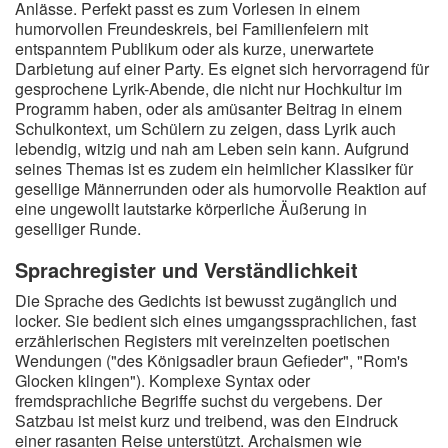
Anlässe. Perfekt passt es zum Vorlesen in einem
humorvollen Freundeskreis, bei Familienfeiern mit
entspanntem Publikum oder als kurze, unerwartete
Darbietung auf einer Party. Es eignet sich hervorragend für
gesprochene Lyrik-Abende, die nicht nur Hochkultur im
Programm haben, oder als amüsanter Beitrag in einem
Schulkontext, um Schülern zu zeigen, dass Lyrik auch
lebendig, witzig und nah am Leben sein kann. Aufgrund
seines Themas ist es zudem ein heimlicher Klassiker für
gesellige Männerrunden oder als humorvolle Reaktion auf
eine ungewollt lautstarke körperliche Äußerung in
geselliger Runde.
Sprachregister und Verständlichkeit
Die Sprache des Gedichts ist bewusst zugänglich und
locker. Sie bedient sich eines umgangssprachlichen, fast
erzählerischen Registers mit vereinzelten poetischen
Wendungen ("des Königsadler braun Gefieder", "Rom's
Glocken klingen"). Komplexe Syntax oder
fremdsprachliche Begriffe suchst du vergebens. Der
Satzbau ist meist kurz und treibend, was den Eindruck
einer rasanten Reise unterstützt. Archaismen wie