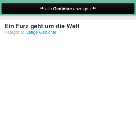
alle
Gedichte
anzeigen
zur Startseite
Ein Furz geht um die Welt
Kategorie:
lustige Gedichte
Neues Gedicht eintragen
Abschiedsgedichte
Christliche Gedichte
Freundschaftsgedichte
Frühlingsgedichte
Geburtstagsgedichte
Suche
Gedichte der Romantik
Gedichte Sehnsucht
Gedichte zum Nachdenken