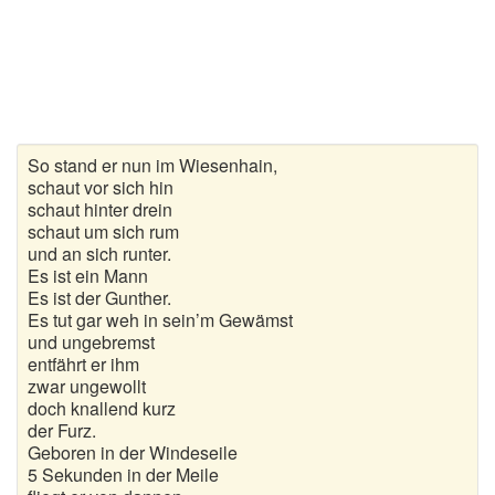
Gedichte zur goldenen Hochzeit
Gute Nacht Gedichte
Herbstgedichte
So stand er nun im Wiesenhain,
Hochzeitsgedichte
schaut vor sich hin
schaut hinter drein
Kindergedichte
schaut um sich rum
und an sich runter.
Kurze Gedichte
Es ist ein Mann
Es ist der Gunther.
Es tut gar weh in sein’m Gewämst
Liebesgedichte
und ungebremst
entfährt er ihm
Lustige Gedichte
zwar ungewollt
doch knallend kurz
Muttertagsgedichte
der Furz.
Geboren in der Windeseile
Neujahrsgedichte
5 Sekunden in der Meile