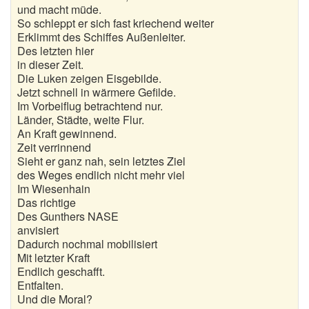
und macht müde.
Wintergedichte
So schleppt er sich fast kriechend weiter
Erklimmt des Schiffes Außenleiter.
Dichter
Des letzten hier
in dieser Zeit.
Gedichte-Quiz
Die Luken zeigen Eisgebilde.
Jetzt schnell in wärmere Gefilde.
Zufallsgedicht
Im Vorbeiflug betrachtend nur.
Länder, Städte, weite Flur.
An Kraft gewinnend.
Zeit verrinnend
Sieht er ganz nah, sein letztes Ziel
des Weges endlich nicht mehr viel
Im Wiesenhain
Das richtige
Des Gunthers NASE
anvisiert
Dadurch nochmal mobilisiert
Mit letzter Kraft
Endlich geschafft.
Entfalten.
Und die Moral?