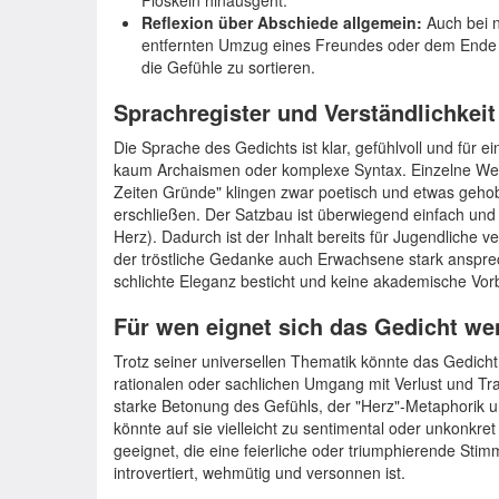
Floskeln hinausgeht.
Reflexion über Abschiede allgemein:
Auch bei n
entfernten Umzug eines Freundes oder dem Ende 
die Gefühle zu sortieren.
Sprachregister und Verständlichkeit
Die Sprache des Gedichts ist klar, gefühlvoll und für e
kaum Archaismen oder komplexe Syntax. Einzelne Wen
Zeiten Gründe" klingen zwar poetisch und etwas gehob
erschließen. Der Satzbau ist überwiegend einfach und 
Herz). Dadurch ist der Inhalt bereits für Jugendliche 
der tröstliche Gedanke auch Erwachsene stark ansprec
schlichte Eleganz besticht und keine akademische Vorb
Für wen eignet sich das Gedicht we
Trotz seiner universellen Thematik könnte das Gedich
rationalen oder sachlichen Umgang mit Verlust und Tr
starke Betonung des Gefühls, der "Herz"-Metaphorik un
könnte auf sie vielleicht zu sentimental oder unkonkret
geeignet, die eine feierliche oder triumphierende Sti
introvertiert, wehmütig und versonnen ist.