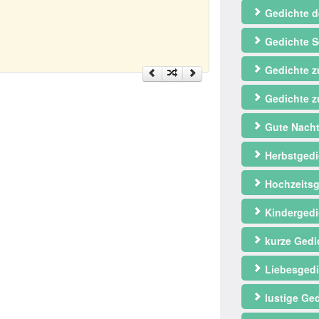
Gedichte d
Gedichte S
Gedichte 
Gedichte z
Gute Nacht
Herbstgedi
Hochzeitsg
Kindergedi
kurze Gedi
Liebesgedi
lustige Ge