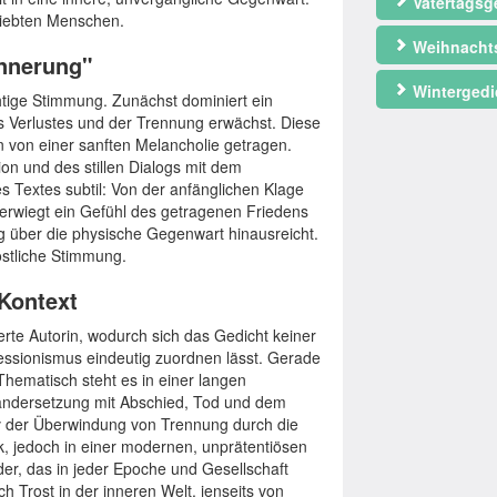
Vatertagsg
liebten Menschen.
Weihnacht
nnerung"
Wintergedi
htige Stimmung. Zunächst dominiert ein
es Verlustes und der Trennung erwächst. Diese
rn von einer sanften Melancholie getragen.
ion und des stillen Dialogs mit dem
 Textes subtil: Von der anfänglichen Klage
berwiegt ein Gefühl des getragenen Friedens
g über die physische Gegenwart hinausreicht.
röstliche Stimmung.
 Kontext
ierte Autorin, wodurch sich das Gedicht keiner
ssionismus eindeutig zuordnen lässt. Gerade
 Thematisch steht es in einer langen
nandersetzung mit Abschied, Tod und dem
v der Überwindung von Trennung durch die
, jedoch in einer modernen, unprätentiösen
er, das in jeder Epoche und Gesellschaft
h Trost in der inneren Welt, jenseits von