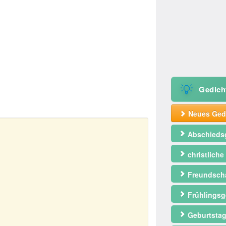
💡
Gedich
Neues Gedi
Abschieds
christliche
Freundscha
Frühlingsg
Geburtstag