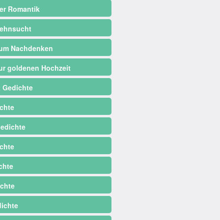
er Romantik
ehnsucht
zum Nachdenken
ur goldenen Hochzeit
 Gedichte
chte
edichte
chte
chte
chte
dichte