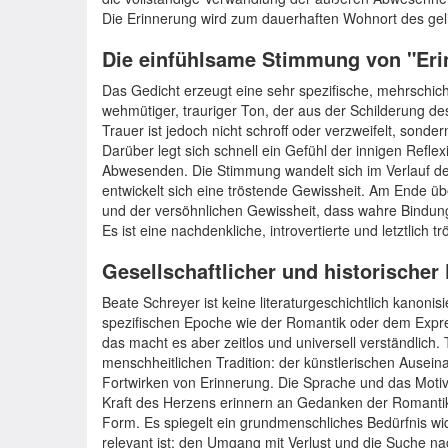
Die Erinnerung wird zum dauerhaften Wohnort des ge
Die einfühlsame Stimmung von "Eri
Das Gedicht erzeugt eine sehr spezifische, mehrschic
wehmütiger, trauriger Ton, der aus der Schilderung d
Trauer ist jedoch nicht schroff oder verzweifelt, sonde
Darüber legt sich schnell ein Gefühl der innigen Reflex
Abwesenden. Die Stimmung wandelt sich im Verlauf des
entwickelt sich eine tröstende Gewissheit. Am Ende ü
und der versöhnlichen Gewissheit, dass wahre Bindun
Es ist eine nachdenkliche, introvertierte und letztlich t
Gesellschaftlicher und historischer
Beate Schreyer ist keine literaturgeschichtlich kanonis
spezifischen Epoche wie der Romantik oder dem Expre
das macht es aber zeitlos und universell verständlich.
menschheitlichen Tradition: der künstlerischen Ausei
Fortwirken von Erinnerung. Die Sprache und das Moti
Kraft des Herzens erinnern an Gedanken der Romantik
Form. Es spiegelt ein grundmenschliches Bedürfnis wid
relevant ist: den Umgang mit Verlust und die Suche nac