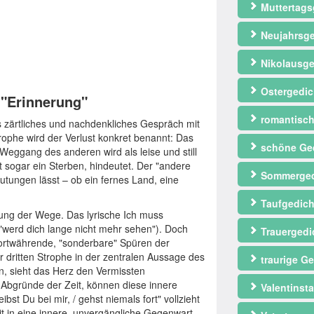
Muttertags
Neujahrsge
Nikolausge
Ostergedic
n "Erinnerung"
romantisch
ls zärtliches und nachdenkliches Gespräch mit
ophe wird der Verlust konkret benannt: Das
schöne Ge
Weggang des anderen wird als leise und still
t sogar ein Sterben, hindeutet. Der "andere
Sommerged
utungen lässt – ob ein fernes Land, eine
Taufgedich
nung der Wege. Das lyrische Ich muss
"werd dich lange nicht mehr sehen"). Doch
Trauergedi
 fortwährende, "sonderbare" Spüren der
r dritten Strophe in der zentralen Aussage des
traurige Ge
n, sieht das Herz den Vermissten
n Abgründe der Zeit, können diese innere
Valentinst
bst Du bei mir, / gehst niemals fort" vollzieht
 in eine innere, unvergängliche Gegenwart.