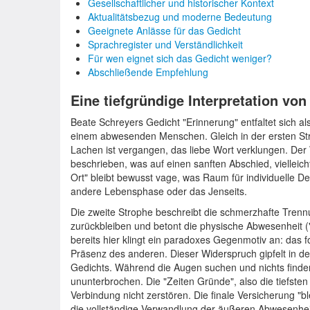
Gesellschaftlicher und historischer Kontext
Aktualitätsbezug und moderne Bedeutung
Geeignete Anlässe für das Gedicht
Sprachregister und Verständlichkeit
Für wen eignet sich das Gedicht weniger?
Abschließende Empfehlung
Eine tiefgründige Interpretation vo
Beate Schreyers Gedicht "Erinnerung" entfaltet sich a
einem abwesenden Menschen. Gleich in der ersten Str
Lachen ist vergangen, das liebe Wort verklungen. Der 
beschrieben, was auf einen sanften Abschied, vielleich
Ort" bleibt bewusst vage, was Raum für individuelle De
andere Lebensphase oder das Jenseits.
Die zweite Strophe beschreibt die schmerzhafte Tren
zurückbleiben und betont die physische Abwesenheit (
bereits hier klingt ein paradoxes Gegenmotiv an: das
Präsenz des anderen. Dieser Widerspruch gipfelt in de
Gedichts. Während die Augen suchen und nichts finde
ununterbrochen. Die "Zeiten Gründe", also die tiefste
Verbindung nicht zerstören. Die finale Versicherung "blei
die vollständige Verwandlung der äußeren Abwesenheit