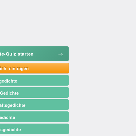
→
te-Quiz starten
cht eintragen
gedichte
 Gedichte
ftsgedichte
edichte
sgedichte