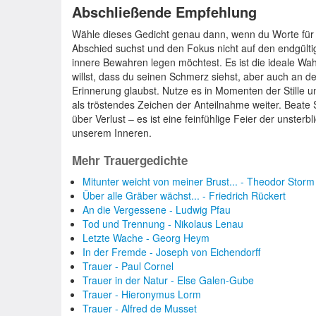
Abschließende Empfehlung
Wähle dieses Gedicht genau dann, wenn du Worte für 
Abschied suchst und den Fokus nicht auf den endgülti
innere Bewahren legen möchtest. Es ist die ideale Wa
willst, dass du seinen Schmerz siehst, aber auch an 
Erinnerung glaubst. Nutze es in Momenten der Stille 
als tröstendes Zeichen der Anteilnahme weiter. Beate S
über Verlust – es ist eine feinfühlige Feier der unste
unserem Inneren.
Mehr Trauergedichte
Mitunter weicht von meiner Brust... - Theodor Storm
Über alle Gräber wächst... - Friedrich Rückert
An die Vergessene - Ludwig Pfau
Tod und Trennung - Nikolaus Lenau
Letzte Wache - Georg Heym
In der Fremde - Joseph von Eichendorff
Trauer - Paul Cornel
Trauer in der Natur - Else Galen-Gube
Trauer - Hieronymus Lorm
Trauer - Alfred de Musset